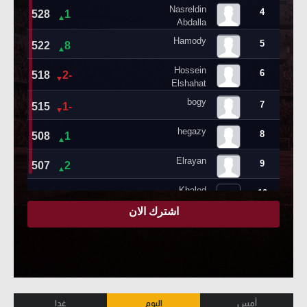
أمس
اليوم
غدا