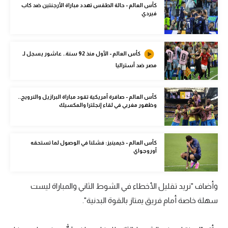
كأس العالم - حالة الطقس تهدد مباراة الأرجنتين ضد كاب
الوطن العربي
فيردي
في المونديال
رياضة نسائية
كأس العالم - الأول منذ 92 سنة.. عاشور يسجل لـ
مصر ضد أستراليا
آسيا
أمريكا
كأس العالم - صافرة أمريكية تقود مباراة البرازيل والنرويج..
وظهور مغربي في لقاء إنجلترا والمكسيك
ركن الألعاب
كأس العالم - خيمينيز: فشلنا في الوصول لما تستحقه
أقسام خاصة
أوروجواي
Gamers
ميركاتو
وأضاف "نريد تقليل الأخطاء في الشوط الثاني والمباراة ليست
سهلة خاصة أمام فريق يمتاز بالقوة البدنية".
تحقيق في الجول
تقرير في الجول