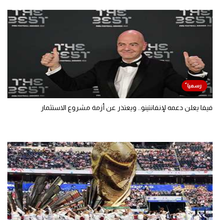
فيفا يعلن دعمه لإنفانتينو.. ويعتذر عن أزمة مشروع الاستثمار