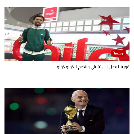
فوزينيا يصل إلى تشيلي وينضم لـ كولو كولو