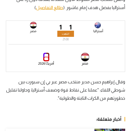
أستراليا بفضل هدف إمام عاشور. (
طالع التفاصيل
)
سعودي في الجول
الدوري الإنجليزي
1
1
الدوري الإسباني
أستراليا
مصر
انتهت
21:00
دوري أبطال أوروبا
القسم الثاني
مصر
أمريكا 2026
رياضات أخرى
أمم إفريقيا
وقال إبراهيم حسن مدير منتخب مصر عبر بي إن سبورت بين
شوطي اللقاء: "عملنا على نقاط قوة وضعف أستراليا، وحاولنا تقليل
كرة السلة الأمريكية
خطورتهم من الكرات الثابتة والطولية".
كرة سلة
كرة يد
أخبار متعلقة:
كرة طائرة