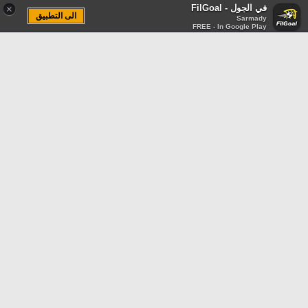
في الجول - FilGoal
×
الى التطبيق
Sarmady
FREE - In Google Play