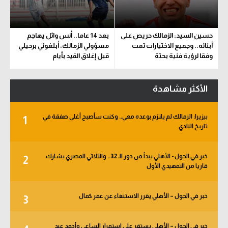
حسين السيد: الزمالك حريص على
بعد 14 عاما.. أنس وائل يهاجم
أبنائه.. وجميع الاختيارات تمت
مسؤولي الزمالك: أبلغوني برحيلي
وفقا لرؤية فنية بحتة
قبل إغلاق القيد بأيام
الأكثر مشاهدة
بيزيرا: الزمالك لم يلتزم بوعده معي.. وكنت سأصبح أغلى صفقة في
1
تاريخ النادي
خبر في الجول - الأهلي يبدأ من دور الـ 32.. والثلاثي المصري يشارك
2
قاريا من التمهيدي الأول
خبر في الجول – الأهلي يقرر الاستنغاء عن عمر كمال
3
خبر في الجول – الأهلي يستقر على استمرار الساعي وأحمد عيد