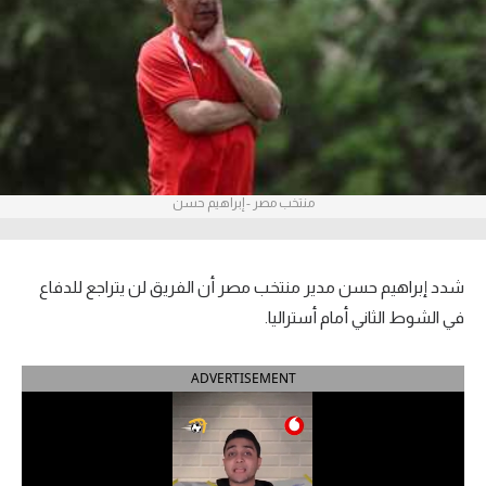
آراء حرة
ركن الألعاب
بطولات
أمريكا 2026
منتخب مصر - إبراهيم حسن
الدوري المصري
الدوري الإنجليزي الممتاز
شدد إبراهيم حسن مدير منتخب مصر أن الفريق لن يتراجع للدفاع
في الشوط الثاني أمام أستراليا.
الدوري الإسباني
ADVERTISEMENT
الدوري الإيطالي
الدوري الألماني
الدوري الفرنسي