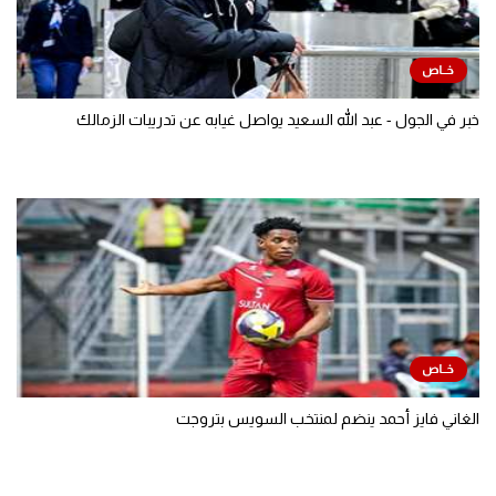
خبر في الجول - عبد الله السعيد يواصل غيابه عن تدريبات الزمالك
الغاني فايز أحمد ينضم لمنتخب السويس بتروجت