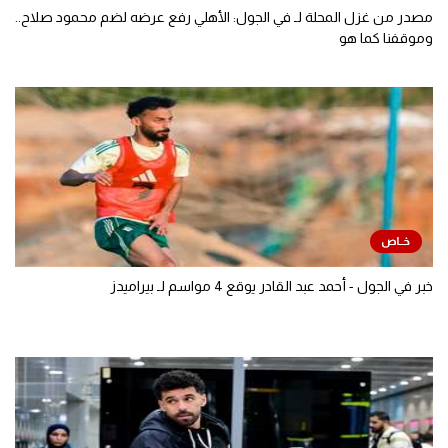
مصدر من غزل المحلة لـ في الجول: الأهلي رفع عرضه لضم محمود صلاح..
وموقفنا كما هو
خبر في الجول - أحمد عبد القادر يوقع 4 مواسم لـ بيراميدز