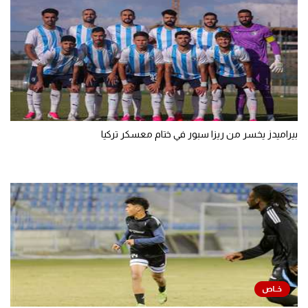
بيراميدز يخسر من ريزا سبور في ختام معسكر تركيا