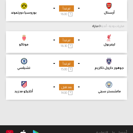
-
-
لم تبدأ
أرسنال
بوروسيا دورتموند
16:00
مباريات ودية - أندية
3 مباراة
-
-
لم تبدأ
ليفربول
موناكو
16:30
-
-
لم تبدأ
جوهور دارول تاكزيم
تشيلسي
15:00
-
-
بعد قليل
مانشستر سيتي
أتلتيكو مدريد
14:00
أحصل على التطبيق