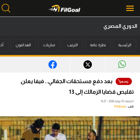
الدوري المصري
محتوى إخباري
الرئيسية
نظرة عامة
الترتيب
مباريات
الهدافون
أخب
الرئيسية
أخبار
مباريات
بعد دفع مستحقات الجفالي.. فيفا يعلن
ميركاتو
تقليص قضايا الزمالك إلى 13
فانتازي في الجول
الجمعة، 03 يوليه 2026 - 16:27
كتب :
FilGoal
مسابقة التوقعات
فيديوهات
عدسات