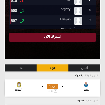
أمس
اليوم
غدا
الدوري البرتغالي
1 مباراة
-
-
لم تبدأ
بورتو
ألفيركا
20:00
كأس الإمارات
1 مباراة