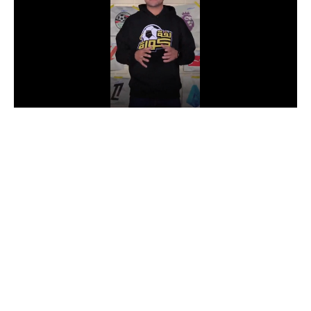
الدوري السعودي للمحترفين
دوري أبطال أوروبا
دوري أبطال إفريقيا
كل البطولات
أقسام
الكرة المصرية
الدوري المصري
الكرة الأوروبية
الكرة الإفريقية
منتخب مصر