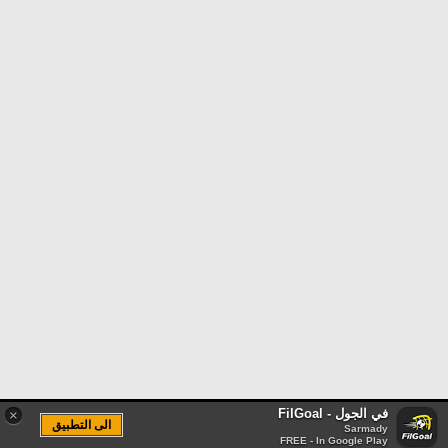
في الجول - FilGoal
×
الى التطبيق
Sarmady
FREE - In Google Play