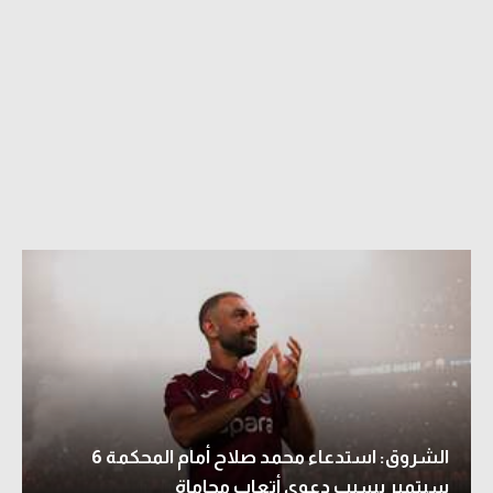
الشروق: استدعاء محمد صلاح أمام المحكمة 6
سبتمبر بسبب دعوى أتعاب محاماة