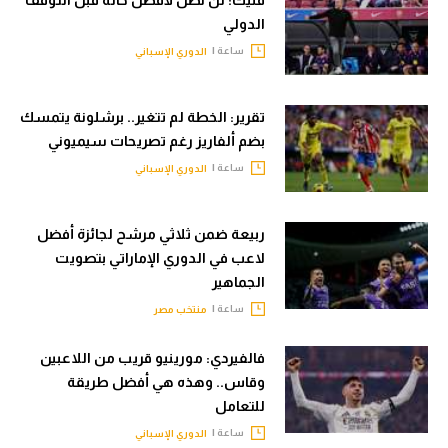
فليك: لن نصل لأفضل حالة قبل التوقف
الدولي
ساعة |
الدوري الإسباني
تقرير: الخطة لم تتغير.. برشلونة يتمسك
بضم ألفاريز رغم تصريحات سيميوني
ساعة |
الدوري الإسباني
ربيعة ضمن ثلاثي مرشح لجائزة أفضل
لاعب في الدوري الإماراتي بتصويت
الجماهير
ساعة |
منتخب مصر
فالفيردي: مورينيو قريب من اللاعبين
وقاس.. وهذه هي أفضل طريقة
للتعامل
ساعة |
الدوري الإسباني