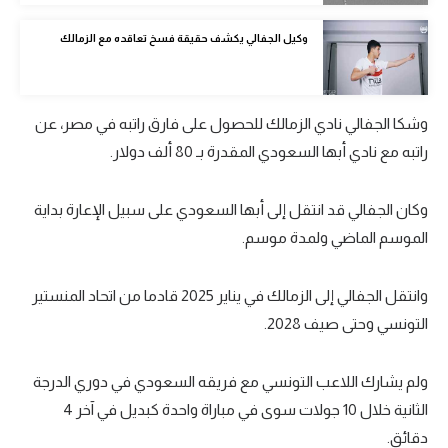
الوطن العربي
وكيل الجفالي يكشف حقيقة فسخ تعاقده مع الزمالك
في المونديال
رياضة نسائية
وشكا الجفالي نادي الزمالك للحصول على فارق راتبه في مصر، عن
آسيا
راتبه مع نادي أبها السعودي المقدرة بـ 80 ألف دولار.
أمريكا
وكان الجفالي قد انتقل إلى أبها السعودي على سبيل الإعارة بداية
ركن الألعاب
الموسم الماضي ولمدة موسم.
أقسام خاصة
وانتقل الجفالي إلى الزمالك في يناير 2025 قادما من اتحاد المنستير
Gamers
التونسي وحتى صيف 2028.
ميركاتو
ولم يشارك اللاعب التونسي مع فريقه السعودي في دوري الدرجة
تحقيق في الجول
الثانية خلال 10 جولات سوى في مباراة واحدة كبديل في آخر 4
تقرير في الجول
دقائق.