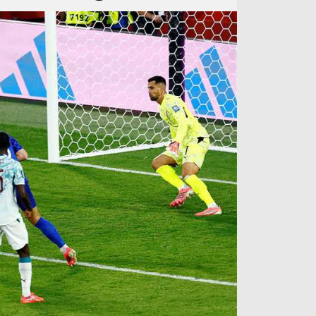
آراء حرة
الدوري ا
ركن الألعاب
دوري أبطا
دوري أبطا
كل البطولات