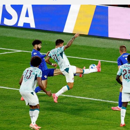
آسيا
دوري أبطال أوروبا
لسعودي للمحترفين
أمريكا
القسم الثاني
ل أوروبا
ركن الألعاب
رياضات أخرى
ل إفريقيا