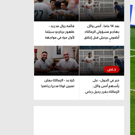
بعد 14 عاما.. أنس وائل
قائمة ريال مدريد -
يهاجم مسؤولي الزمالك:
ظهور برناردو سيلفا
أبلغوني برحيلي قبل إغلاق
لأول مرة في مواجهة
القيد بأيام
فرينتشفاروشي
خبر في الجول - على
كرة يد - الزمالك يعلن
رأسهم أنس وائل..
تعيين لوكا مديرا رياضيا
الزمالك يقرر رحيل رباعي
فريق الشباب