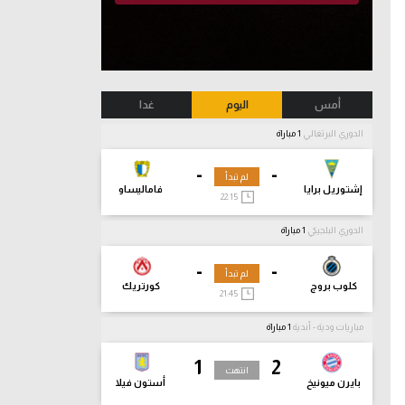
أمس
اليوم
غدا
الدوري البرتغالي
1 مباراة
-
-
لم تبدأ
إشتوريل برايا
فاماليساو
22:15
الدوري البلجيكي
1 مباراة
-
-
لم تبدأ
كلوب بروج
كورتريك
21:45
مباريات ودية - أندية
1 مباراة
1
2
انتهت
بايرن ميونيخ
أستون فيلا