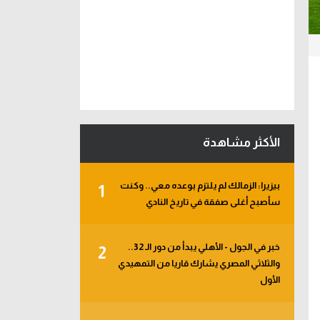
الأكثر مشاهدة
بيزيرا: الزمالك لم يلتزم بوعده معي.. وكنت
1
سأصبح أغلى صفقة في تاريخ النادي
خبر في الجول - الأهلي يبدأ من دور الـ 32..
2
والثلاثي المصري يشارك قاريا من التمهيدي
الأول