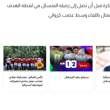
كرة قبل أن تصل إلى زميله المتسلل في لقطة الهدف
البرتغال باللقاء وسط غضب كرواتي.
راليا
سينكو ينقذ البرتغال
كأس العالم - بمشاركة صلاح..
سلام
منتخب مصر يختتم تحضيراته
لمواجهة أستراليا