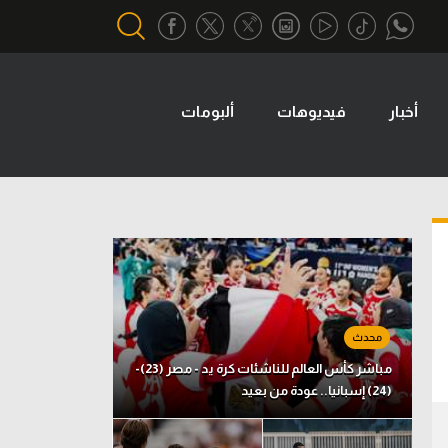
أخبار
فيديوهات
ألبومات
أقسام خاصة
Gamers
يكية
ميركاتو
تحقيق في الجول
تقرير في الجول
تحليل في الجول
حكايات في الجول
مباشر كأس العالم للناشئات كرة يد - مصر (23)-
(24) إسبانيا.. عودة من بعيد
كويز في الجول
فيديو في الجول