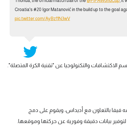
Trionda, the official match ball of the
@FIFAWorldCup
, i
Croatia's #20 Igor Matanović in the build up to the goal ag
pic.twitter.com/AyBz11N3wV
لاكتشافات والتكنولوجيا عن "تقنية الكرة المتصلة".
ّمه فيفا بالتعاون مع أديداس، ويقوم على دمج
توفير بيانات دقيقة وفورية عن حركتها وموقعها.