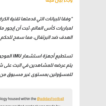
وجاء بيان فيفا
"وفقا للبيانات التي قدمتها تقنية الكر
لمباريات كأس العالم، ثبت أن إيجور 
الهدف ضد البرتغال، مما سمح للحكم 
تستطيع أج
يتم عرضه للمشاهدين في البث على ش
للمسؤولين بمستوى غير مسبوق من الب
logy housed within the
@adidasfootball