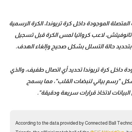
ة المتصلة الموجودة داخل كرة تريوندا، الكرة الرسمية
ماتانوفيتش، لاعب كرواتيا لمس الكرة قبل تسجيل
بتحديد حالة التسلل بشكل صحيح وإلغاء الهدف.
هزة استشعار IMU الموجودة داخل كرة تريوندا تحديد أي اتصال طفيف، والذي
كل "رسم بياني لنبضات القلب"، مما يسمح
يانات لاتخاذ قرارات سريعة ودقيقة".
According to the data provided by Connected Ball Techno