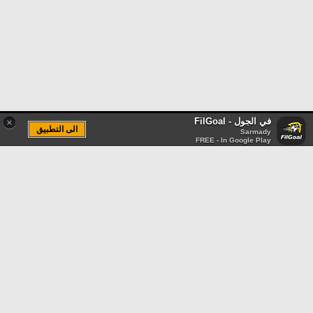
في الجول - FilGoal
×
الى التطبيق
Sarmady
FREE - In Google Play