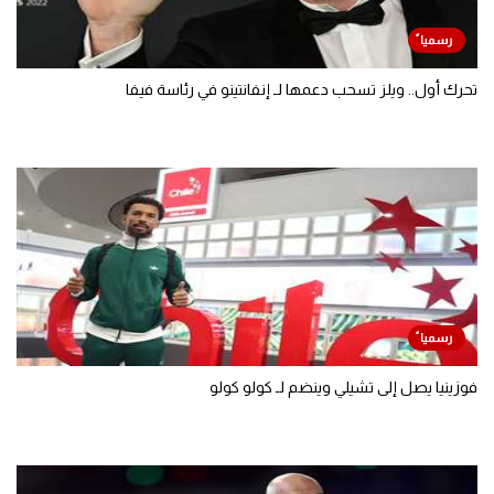
تحرك أول.. ويلز تسحب دعمها لـ إنفانتينو في رئاسة فيفا
فوزينيا يصل إلى تشيلي وينضم لـ كولو كولو