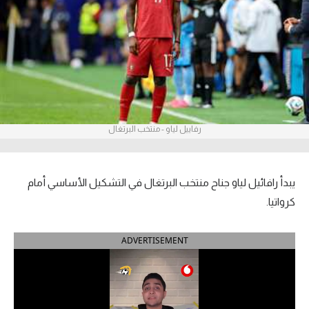
آراء حرة
ركن الألعاب
بطولات
أمريكا 2026
رفاييل لياو - منتخب البرتغال
الدوري المصري
الدوري الإنجليزي الممتاز
يبدأ رافائيل لياو جناح منتخب البرتغال في التشكيل الأساسي أمام
كرواتيا.
الدوري الإسباني
ADVERTISEMENT
الدوري الإيطالي
الدوري الألماني
الدوري الفرنسي