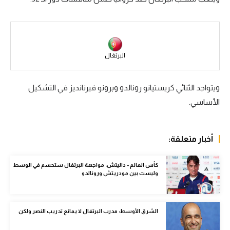
سعودي في الجول
الدوري الإنجليزي
الدوري الإسباني
البرتغال
دوري أبطال أوروبا
ويتواجد الثنائي كريستيانو رونالدو وبرونو فيرنانديز في التشكيل
القسم الثاني
الأساسي.
رياضات أخرى
أمم إفريقيا
أخبار متعلقة:
كرة السلة الأمريكية
كأس العالم - داليتش: مواجهة البرتغال ستحسم في الوسط
وليست بين مودريتش ورونالدو
كرة سلة
كرة يد
الشرق الأوسط: مدرب البرتغال لا يمانع تدريب النصر ولكن
كرة طائرة