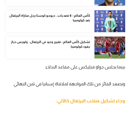
الوطن العربي
كأس العالم - 6 تصديات.. ديوجو كوستا رجل مباراة البرتغال
في المونديال
ضد كولومبيا
رياضة نسائية
آسيا
تشكيل كأس العالم - تغيير وحيد في البرتغال.. ولويس دياز
يقود كولومبيا
أمريكا
ركن الألعاب
بينما يجلس جواو فيليكس على مقاعد البدلاء.
ويصعد الفائز من تلك المواجهة لملاقاة إسبانيا في ثمن النهائي.
أقسام خاصة
Gamers
وجاء تشكيل منتخب البرتغال كالآتي:
ميركاتو
تحقيق في الجول
تقرير في الجول