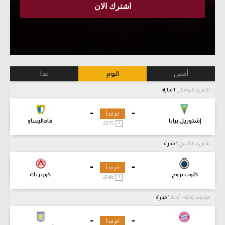
أمس
اليوم
غدا
الدوري البرتغالي
1 مباراة
-
-
لم تبدأ
إشتوريل برايا
فاماليساو
22:15
الدوري البلجيكي
1 مباراة
-
-
لم تبدأ
كلوب بروج
كورتريك
21:45
مباريات ودية - أندية
1 مباراة
-
-
لم تبدأ