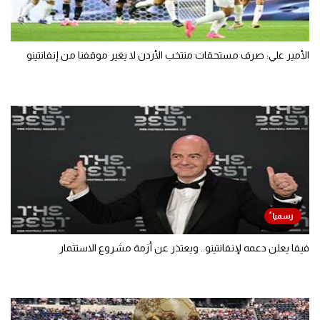
الأمير علي: صرف مستحقات منتخب الأردن لا يغير موقفنا من إنفانتينو
فيفا يعلن دعمه لإنفانتينو.. ويعتذر عن أزمة مشروع الاستثمار