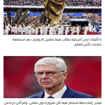
ذا أثليتك: مدن أمريكية تطالب فيفا بملايين الدولارات بعد استضافة
مباريات كأس العالم
فينجر: إلغاء خطة استثمار فيفا كان ضروريا دون نقاش.. ولم أكن جزءا من