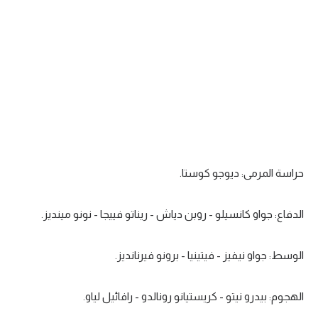
تحليل في الجول
حكايات في الجول
كويز في الجول
فيديو في الجول
حراسة المرمى: ديوجو كوستا.
الدفاع: جواو كانسيلو - روبن دياش - ريناتو فييجا - نونو مينديز.
الوسط: جواو نيفيز - فيتينيا - برونو فيرنانديز.
الهجوم: بيدرو نيتو - كريستيانو رونالدو - رافائيل لياو.