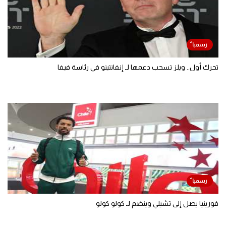
تحرك أول.. ويلز تسحب دعمها لـ إنفانتينو في رئاسة فيفا
فوزينيا يصل إلى تشيلي وينضم لـ كولو كولو