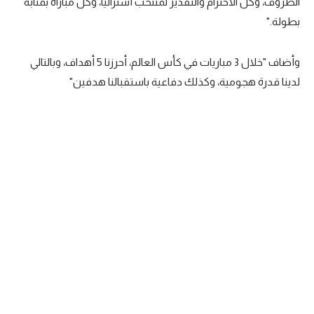
الظروف، وكل الاحترام والتقدير لمنتخب أستراليا، وكل مباراة بمثابة
تحليل في الجول
بطولة."
حكايات في الجول
وأضاف "خلال 3 مباريات في كأس العالم، أحرزنا 5 أهداف، وبالتالي
كويز في الجول
لدينا قدرة هجومية، وكذلك دفاعية باستقبالنا هدفين"
فيديو في الجول