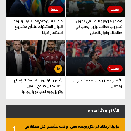
مصدر من الزمالك لـ في الجول:
كاف يعلن دعم إنفانتينو.. ويؤيد
تسريب خطاب بيزيرا يصب في
البيان المشترك بشأن مشروع
صالحنا.. وقرارنا نهائي
استثمار فيفا
الأهلي يعلن رحيل محمد علي بن
رئيس طرابزون: لا يمكنك إقناع
رمضان
لاعب مثل صلاح بالمال..
وتريزيجيه لعب دورا إيجابيا
الأكثر مشاهدة
بيزيرا: الزمالك لم يلتزم بوعده معي.. وكنت سأصبح أغلى صفقة في
1