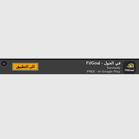
في الجول - FilGoal
×
الى التطبيق
Sarmady
FREE - In Google Play