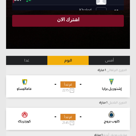
أمس
اليوم
غدا
الدوري البرتغالي
1 مباراة
-
-
لم تبدأ
إشتوريل برايا
فاماليساو
22:15
الدوري البلجيكي
1 مباراة
-
-
لم تبدأ
كلوب بروج
كورتريك
21:45
مباريات ودية - أندية
1 مباراة