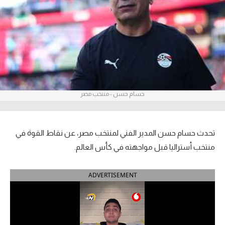
آراء حرة
ركن الألعاب
بطولات
أمريكا 2026
حسام حسن - منتخب مصر
الدوري المصري
الدوري الإنجليزي الممتاز
تحدث حسام حسن المدير الفني لمنتخب مصر، عن نقاط القوة في
منتخب أستراليا قبل مواجهته في كأس العالم.
الدوري الإسباني
ADVERTISEMENT
الدوري الإيطالي
الدوري الألماني
الدوري الفرنسي