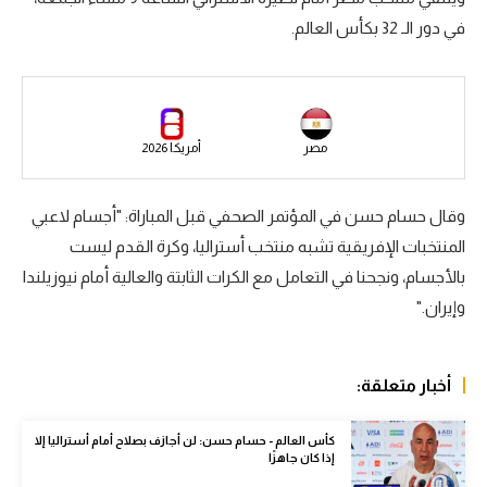
في دور الـ 32 بكأس العالم.
سعودي في الجول
الدوري الإنجليزي
الدوري الإسباني
مصر
أمريكا 2026
دوري أبطال أوروبا
القسم الثاني
وقال حسام حسن في المؤتمر الصحفي قبل المباراة: "أجسام لاعبي
المنتخبات الإفريقية تشبه منتخب أستراليا، وكرة القدم ليست
رياضات أخرى
بالأجسام، ونجحنا في التعامل مع الكرات الثابتة والعالية أمام نيوزيلندا
أمم إفريقيا
وإيران."
كرة السلة الأمريكية
كرة سلة
أخبار متعلقة:
كرة يد
كأس العالم - حسام حسن: لن أجازف بصلاح أمام أستراليا إلا
إذا كان جاهزًا
كرة طائرة