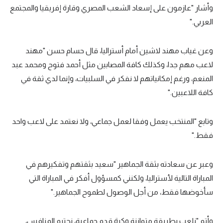
وأشار "عازمون على إسعاد الشعب المصري وقارة إفريقيا والمجتمع
العربي."
وعن غياب مهند لاشين أمام أستراليا، قال حسام حسن "مهند
لاعب مهم جدا، وكذلك كافة المصابين مثل أحمد فتوح ومحمد عبد
المنعم، ورغم إمكانياتهم لا نفكر في السلبيات، وإنما لدي ثقة في
كافة اللاعبين."
وتابع "المنتخب يعمل وفقا لعمل جماعي، ولا نعتمد على لاعب واحد
فقط."
وعبر عن سعادته بثقة الجماهير "سعيد بثقتهم وتفكيرهم في
المباراة التالية لأستراليا، ولكنني كمسؤول أفكر في المباراة التي
سأخوضها فقط، من أجل الوصول لطموح الجماهير."
وأتم "نلعب بطريقة متوازنة وكرة قدم جماعية، نحترم المنافس،