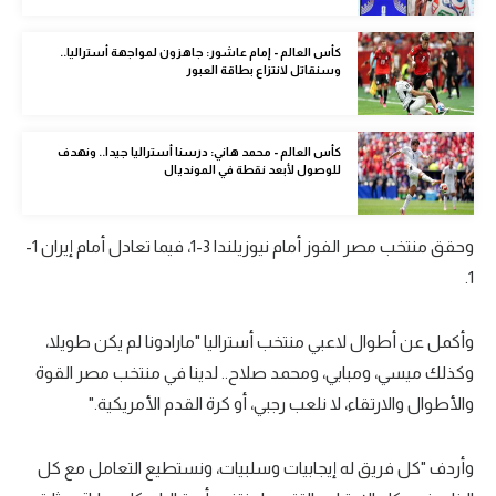
الوطن العربي
كأس العالم - إمام عاشور: جاهزون لمواجهة أستراليا..
في المونديال
وسنقاتل لانتزاع بطاقة العبور
رياضة نسائية
كأس العالم - محمد هاني: درسنا أستراليا جيدا.. ونهدف
آسيا
للوصول لأبعد نقطة في المونديال
أمريكا
ركن الألعاب
وحقق منتخب مصر الفوز أمام نيوزيلندا 3-1، فيما تعادل أمام إيران 1-
1.
أقسام خاصة
وأكمل عن أطوال لاعبي منتخب أستراليا "مارادونا لم يكن طويلا،
Gamers
وكذلك ميسي، ومبابي، ومحمد صلاح.. لدينا في منتخب مصر القوة
ميركاتو
والأطوال والارتقاء، لا نلعب رجبي، أو كرة القدم الأمريكية."
تحقيق في الجول
وأردف "كل فريق له إيجابيات وسلبيات، ونستطيع التعامل مع كل
تقرير في الجول