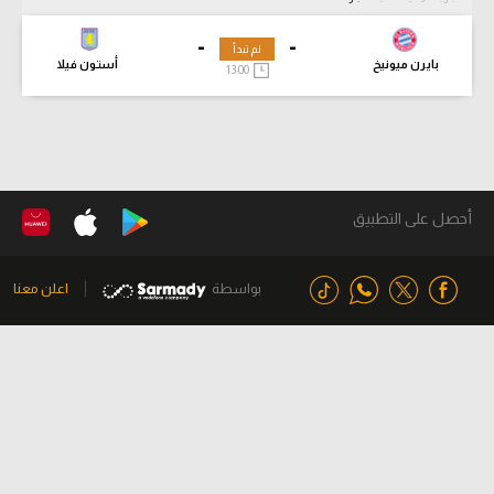
-
-
لم تبدأ
بايرن ميونيخ
أستون فيلا
13:00
أحصل على التطبيق
بواسطة
اعلن معنا