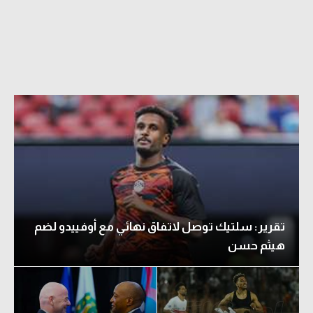
تقرير: سلتيك توصل لاتفاق نهائي مع أوفييدو لضم
هيثم حسن