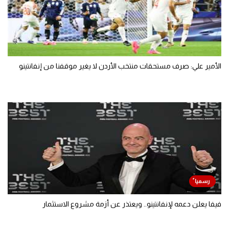
الأمير علي: صرف مستحقات منتخب الأردن لا يغير موقفنا من إنفانتينو
فيفا يعلن دعمه لإنفانتينو.. ويعتذر عن أزمة مشروع الاستثمار