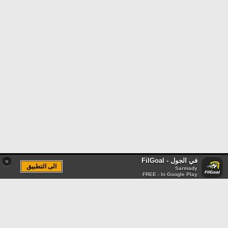
في الجول - FilGoal
×
الى التطبيق
Sarmady
FREE - In Google Play