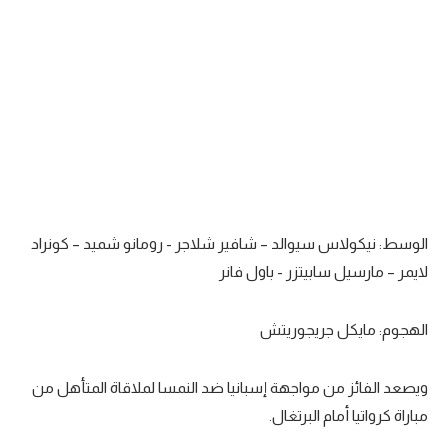
تحليل في الجول
حكايات في الجول
كويز في الجول
فيديو في الجول
الوسط: نيكولاس سيوالد – شافير شلاجر - رومانو شميد – كونراد
لايمر – مارسيل سابيتزر - باول فانر
الهجوم: مايكل جريجوريتش
ويصعد الفائز من مواجهة إسبانيا ضد النمسا لملاقاة المتأهل من
مباراة كرواتيا أمام البرتغال.