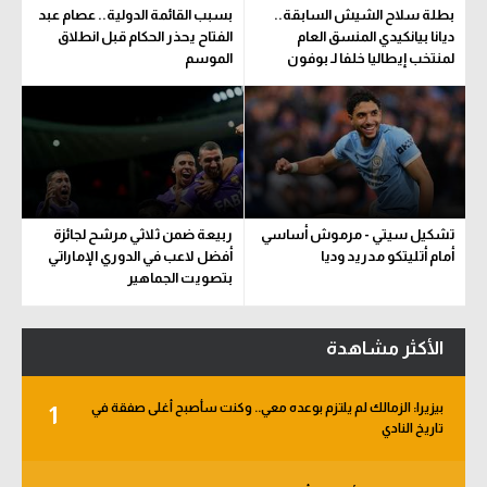
بطلة سلاح الشيش السابقة..
بسبب القائمة الدولية.. عصام عبد
ديانا بيانكيدي المنسق العام
الفتاح يحذر الحكام قبل انطلاق
لمنتخب إيطاليا خلفا لـ بوفون
الموسم
تشكيل سيتي - مرموش أساسي
ربيعة ضمن ثلاثي مرشح لجائزة
أمام أتليتكو مدريد وديا
أفضل لاعب في الدوري الإماراتي
بتصويت الجماهير
الأكثر مشاهدة
بيزيرا: الزمالك لم يلتزم بوعده معي.. وكنت سأصبح أغلى صفقة في
1
تاريخ النادي