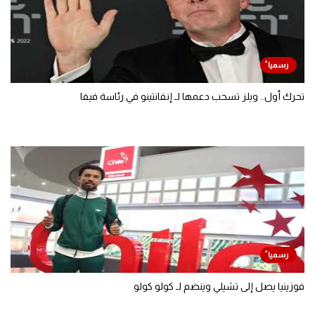
تحرك أول.. ويلز تسحب دعمها لـ إنفانتينو في رئاسة فيفا
فوزينيا يصل إلى تشيلي وينضم لـ كولو كولو