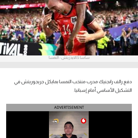
آراء حرة
ركن الألعاب
بطولات
أمريكا 2026
ساسا كالايدزيتش - النمسا
الدوري المصري
الدوري الإنجليزي الممتاز
دفع رالف رانجنيك مدرب منتخب النمسا بمايكل جريجوريتش في
التشكيل الأساسي أمام إسبانيا.
الدوري الإسباني
ADVERTISEMENT
الدوري الإيطالي
الدوري الألماني
الدوري الفرنسي