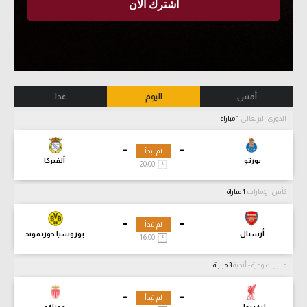
أمس
اليوم
غدا
الدوري البرتغالي
1 مباراة
-
-
لم تبدأ
بورتو
ألفيركا
20:00
كأس الإمارات
1 مباراة
-
-
لم تبدأ
أرسنال
بوروسيا دورتموند
16:00
مباريات ودية - أندية
3 مباراة
-
-
لم تبدأ
ليفربول
موناكو