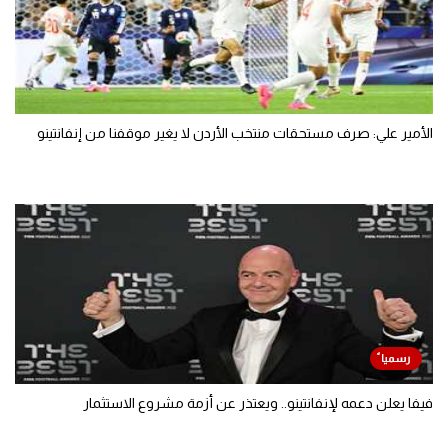
الأمير علي: صرف مستحقات منتخب الأردن لا يغير موقفنا من إنفانتينو
فيفا يعلن دعمه لإنفانتينو.. ويعتذر عن أزمة مشروع الاستثمار