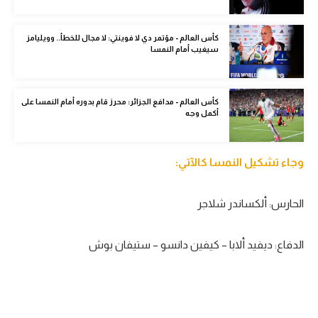
الوطن العربي
كأس العالم - مؤتمر دي لا فوينتي: لا مجال للخطأ.. وويليامز
في المونديال
سيغيب أمام النمسا
رياضة نسائية
آسيا
كأس العالم - مدافع الجزائر: محرز قام بدوره أمام النمسا على
أكمل وجه
أمريكا
ركن الألعاب
وجاء تشكيل النمسا كالآتي:
الحارس: ألكساندر شلاجر
أقسام خاصة
Gamers
الدفاع: ديفيد ألابا – كيفين دانسو – ستيفان بوش
ميركاتو
تحقيق في الجول
تقرير في الجول