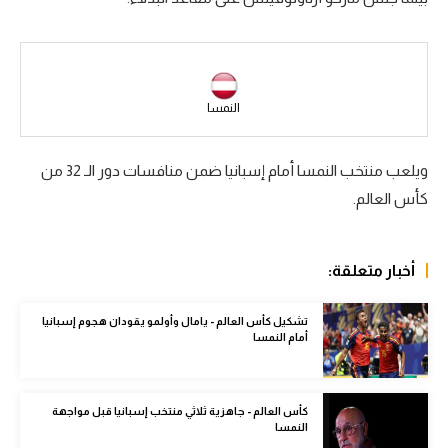
سعودي في الجول
الدوري الإنجليزي
الدوري الإسباني
النمسا
دوري أبطال أوروبا
ويلعب منتخب النمسا أمام إسبانيا ضمن منافسات دور الـ 32 من
القسم الثاني
كأس العالم.
رياضات أخرى
أمم إفريقيا
أخبار متعلقة:
كرة السلة الأمريكية
تشكيل كأس العالم - يامال وأولمو يقودان هجوم إسبانيا
أمام النمسا
كرة سلة
كرة يد
كأس العالم - جاهزية ثلاثي منتخب إسبانيا قبل مواجهة
كرة طائرة
النمسا