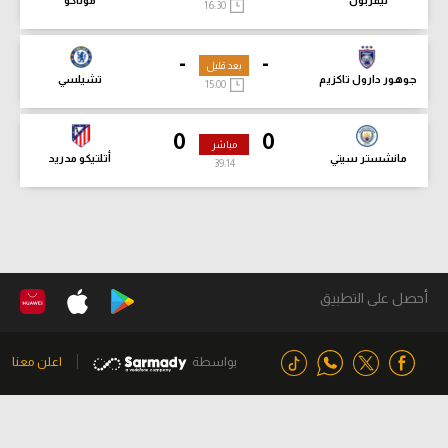
16:30
-
-
بعد قليل
جوهور دارول تاكزيم
تشيلسي
15:00
0
0
مباشر
مانشستر سيتي
أتلتيكو مدريد
39:15
أحصل على التطبيق
بواسطة
اعلن معنا