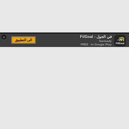
في الجول - FilGoal
×
الى التطبيق
Sarmady
FREE - In Google Play