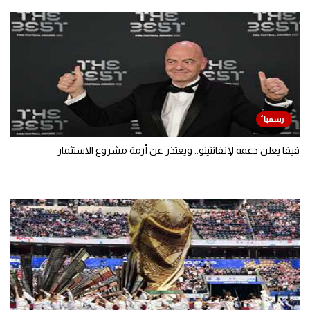
فيفا يعلن دعمه لإنفانتينو.. ويعتذر عن أزمة مشروع الاستثمار