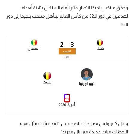
وحقق منتخب بلجيكا انتصارا مثيرا أمام السنغال بثلاثة أهداف
سعودي في الجول
لهدفين في دور الـ32 من كأس العالم ليتأهل منتخب بلجيكا إلى دور
الدوري الإنجليزي
الـ16.
الدوري الإسباني
2
3
دوري أبطال أوروبا
بلجيكا
السنغال
انتهت
القسم الثاني
23:00
رياضات أخرى
أمم إفريقيا
بلجيكا
تيبو كورتوا
كرة السلة الأمريكية
كرة سلة
أمريكا 2026
كرة يد
وقال كورتوا في تصريحات للصحفيين: "لقد عشت مثل هذه
كرة طائرة
اللحظات مرات عديدة مع ريال مدريد".