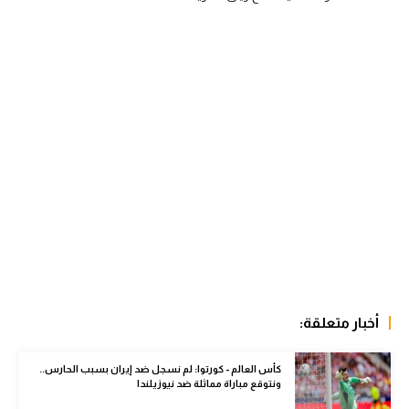
الوطن العربي
في المونديال
رياضة نسائية
آسيا
أمريكا
ركن الألعاب
أقسام خاصة
Gamers
أخبار متعلقة:
ميركاتو
تحقيق في الجول
كأس العالم - كورتوا: لم نسجل ضد إيران بسبب الحارس..
ونتوقع مباراة مماثلة ضد نيوزيلندا
تقرير في الجول