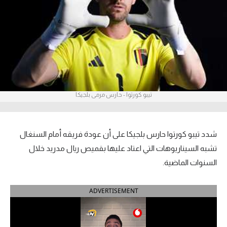
آراء حرة
ركن الألعاب
بطولات
أمريكا 2026
تيبو كورتوا - حارس مرمى بلجيكا
الدوري المصري
الدوري الإنجليزي الممتاز
شدد تيبو كورتوا حارس بلجيكا على أن عودة فريقه أمام السنغال
تشبه السيناريوهات التي اعتاد عليها بقميص ريال مدريد خلال
الدوري الإسباني
السنوات الماضية.
الدوري الإيطالي
ADVERTISEMENT
الدوري الألماني
الدوري الفرنسي