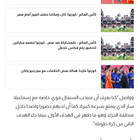
تحليل في الجول
كأس العالم - كورتوا: كان بإمكاننا خطف الفوز أمام مصر
حكايات في الجول
كويز في الجول
كأس العالم – بالمشاركة ضد مصر.. كورتوا تنقصه مباراتين
فيديو في الجول
لتحقيق رقم قياسي بلجيكي
كورتوا مازحا: هناك بعض الخلافات مع مورينيو ولكن
وواصل "كنا نعرف أن منتخب السنغال قوي، خاصة مع إسماعيلا
سار الذي يتمتع بسرعة كبيرة، كما أن لديهم حضورا واضحا داخل
منطقة الجزاء، وهو ما ظهر في الهدف الأول، بينما جاء الهدف
الثاني من كرة طويلة".