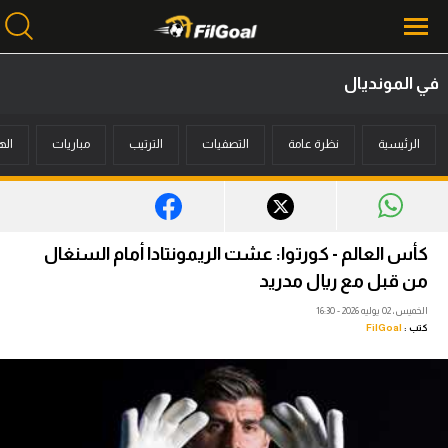
في المونديال
محتوى إخباري
الرئيسية
نظرة عامة
التصفيات
الترتيب
مباريات
اله
الرئيسية
أخبار
مباريات
كأس العالم - كورتوا: عشت الريمونتادا أمام السنغال
ميركاتو
من قبل مع ريال مدريد
الخميس، 02 يوليه 2026 - 16:30
فانتازي في الجول
كتب :
FilGoal
مسابقة التوقعات
فيديوهات
عدسات