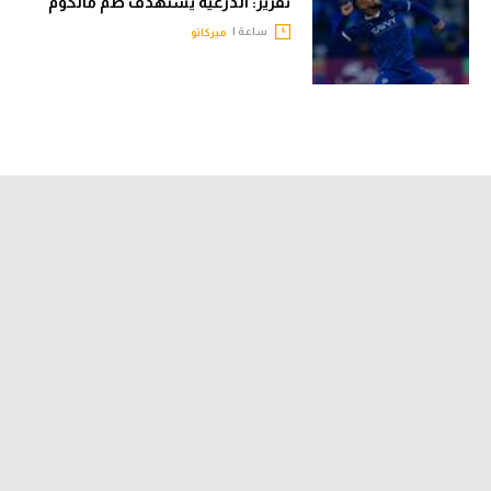
تقرير: الدرعية يستهدف ضم مالكوم
ساعة |
ميركاتو