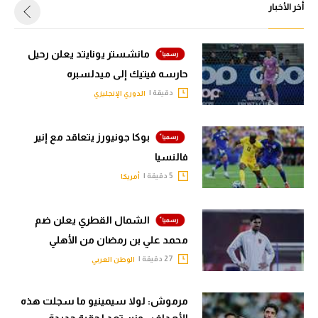
أخر الأخبار
مانشستر يونايتد يعلن رحيل
حارسه فيتيك إلى ميدلسبره
دقيقة |
الدوري الإنجليزي
بوكا جونيورز يتعاقد مع إنير
فالنسيا
5 دقيقة |
أمريكا
الشمال القطري يعلن ضم
محمد علي بن رمضان من الأهلي
27 دقيقة |
الوطن العربي
مرموش: لولا سيمينيو ما سجلت هذه
الأهداف.. ونستعد لحقبة جديدة