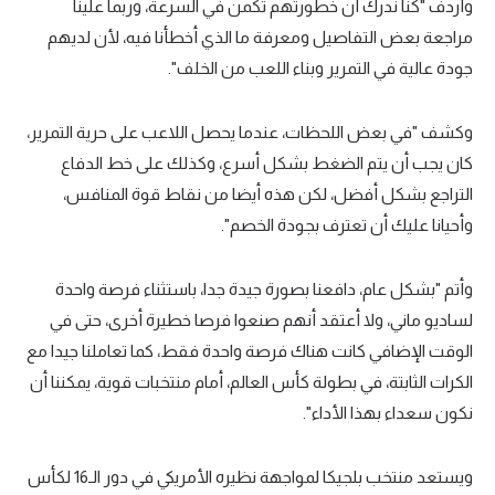
وأردف "كنا ندرك أن خطورتهم تكمن في السرعة، وربما علينا
مراجعة بعض التفاصيل ومعرفة ما الذي أخطأنا فيه، لأن لديهم
جودة عالية في التمرير وبناء اللعب من الخلف".
وكشف "في بعض اللحظات، عندما يحصل اللاعب على حرية التمرير،
كان يجب أن يتم الضغط بشكل أسرع، وكذلك على خط الدفاع
التراجع بشكل أفضل، لكن هذه أيضا من نقاط قوة المنافس،
وأحيانا عليك أن تعترف بجودة الخصم".
وأتم "بشكل عام، دافعنا بصورة جيدة جدا، باستثناء فرصة واحدة
لساديو ماني، ولا أعتقد أنهم صنعوا فرصا خطيرة أخرى، حتى في
الوقت الإضافي كانت هناك فرصة واحدة فقط، كما تعاملنا جيدا مع
الكرات الثابتة، في بطولة كأس العالم، أمام منتخبات قوية، يمكننا أن
نكون سعداء بهذا الأداء".
ويستعد منتخب بلجيكا لمواجهة نظيره الأمريكي في دور الـ16 لكأس