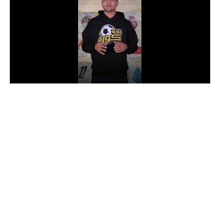
الدوري السعودي للمحترفين
دوري أبطال أوروبا
دوري أبطال إفريقيا
كل البطولات
أقسام
الكرة المصرية
الدوري المصري
الكرة الأوروبية
الكرة الإفريقية
منتخب مصر