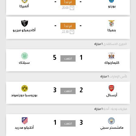
-
-
لم تبدأ
بورتو
ألفيركا
20:00
-
-
لم تبدأ
بنفيكا
أكاديميكو فيزيو
22:30
الدوري الاسكتلندي
1 مباراة
5
1
انتهت
كليمارنوك
سيلتك
كأس الإمارات
1 مباراة
3
2
انتهت
أرسنال
بوروسيا دورتموند
مباريات ودية - أندية
1 مباراة
1
3
انتهت
مانشستر سيتي
أتلتيكو مدريد