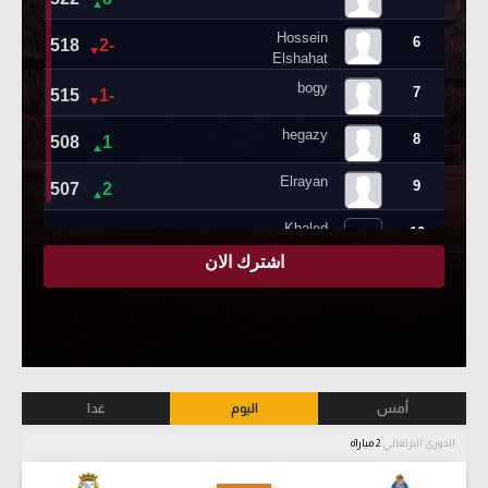
أمس
اليوم
غدا
الدوري البرتغالي
2 مباراة