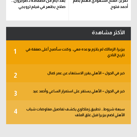
تقرير: الفتح السعودي مهتم بضم
بعد أيام من انضمامه لـ طرابزون..
أحمد فتوح
صلاح يظهر في فيلم ترويجي
الأكثر مشاهدة
بيزيرا: الزمالك لم يلتزم بوعده معي.. وكنت سأصبح أغلى صفقة في
1
تاريخ النادي
خبر في الجول – الأهلي يقرر الاستنغاء عن عمر كمال
2
خبر في الجول – الأهلي يستقر على استمرار الساعي وأحمد عيد
3
سبعة شروط.. تطبيق زملكاوي يكشف تفاصيل مفاوضات شباب
4
الأهلي لضم بيزيرا قبل غلق الملف