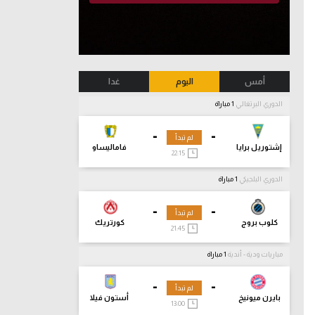
أمس
اليوم
غدا
الدوري البرتغالي
1 مباراة
-
-
لم تبدأ
إشتوريل برايا
فاماليساو
22:15
الدوري البلجيكي
1 مباراة
-
-
لم تبدأ
كلوب بروج
كورتريك
21:45
مباريات ودية - أندية
1 مباراة
-
-
لم تبدأ
بايرن ميونيخ
أستون فيلا
13:00