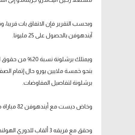
آيندهوفن بالحصول على 25 مليونا.
ويمتلك برشلونة نسب
بنحو خمسة ملايين يورو حال إتمام الصفق
برشلونة لتفاصيل المفاوضات.
وخاض ديست مع أيندهوفن 82 مباراة مسجلا 4 أهداف وصنع 16 آخرين.
وحقق مع فريقه 3 ألقاب للدوري الهولندي، ولقب كأس هولندا.