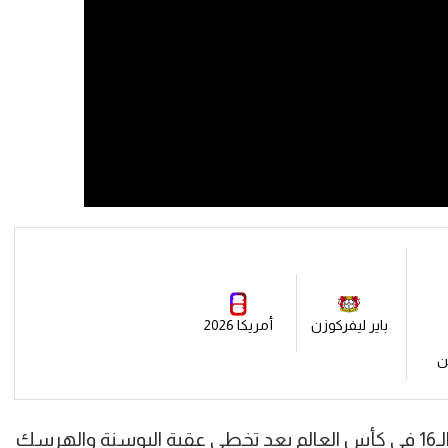
باير ليفركوزن
أمريكا 2026
ن
وقاد ديست منتخب أمريكا للتأهل لدور الـ16 في كأس العالم بعد تخطي عقبة البوسنة والهرسك