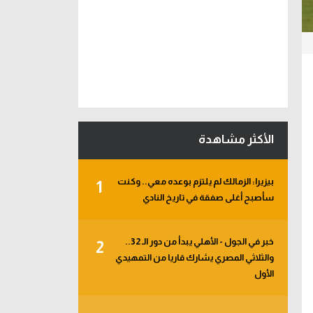
الأكثر مشاهدة
بيزيرا: الزمالك لم يلتزم بوعده معي.. وكنت
1
سأصبح أغلى صفقة في تاريخ النادي
خبر في الجول - الأهلي يبدأ من دور الـ 32..
2
والثلاثي المصري يشارك قاريا من التمهيدي
الأول