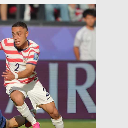
آراء حرة
الدوري ا
ركن الألعاب
دوري أبطا
دوري أبطا
كل البطولات