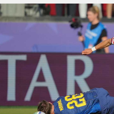
آسيا
دوري أبطال أوروبا
لسعودي للمحترفين
أمريكا
القسم الثاني
ل أوروبا
ركن الألعاب
رياضات أخرى
ل إفريقيا