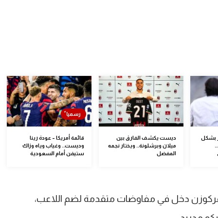
 بشكل
ديست يكشف الفارق بين
قائمة أمريكا – عودة رينا
.
ميلان وبرشلونة.. ويختار نجمه
وديست.. وغياب وياه وزاك
المفضل
ستيفن أمام السعودية
ليفركوزن دخل في مفاوضات متقدمة لضم اللاعب،
يكو مدريد.