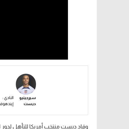
سيرجينيو
النادي :
ديست
إيندهوف