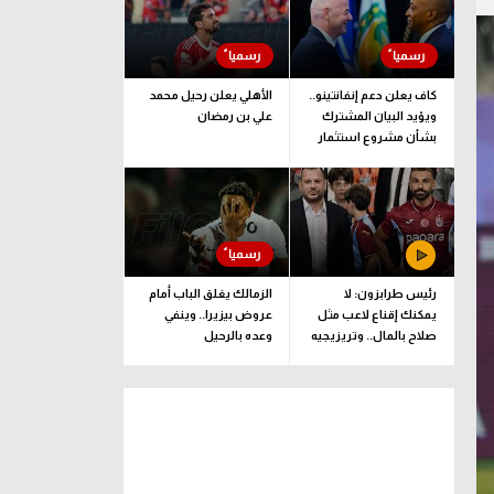
كاف يعلن دعم إنفانتينو..
الأهلي يعلن رحيل محمد
ويؤيد البيان المشترك
علي بن رمضان
بشأن مشروع استثمار
فيفا
رئيس طرابزون: لا
الزمالك يغلق الباب أمام
يمكنك إقناع لاعب مثل
عروض بيزيرا.. وينفي
صلاح بالمال.. وتريزيجيه
وعده بالرحيل
لعب دورا إيجابيا