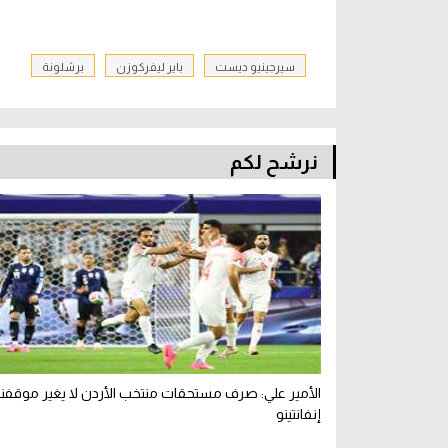
سيرجينيو ديست
باير ليفركوزن
برشلونة
نرشح لكم
الأمير علي: صرف مستحقات منتخب الأردن لا يغير موقفن
إنفانتينو