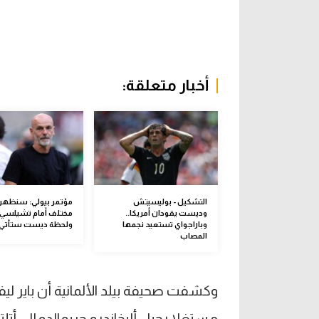
أخبار متعلقة:
التشكيل - بوليسيتش
مؤتمر بيولي: سنظهر
وديست يقودان أمريكا..
مختلف أمام تشيلسي.
وباراجواي تستعيد نجمها
ولحظة ديست ستأتي
المصاب
وكشفت صحيفة بيلد الألمانية أن باير 
مستغلا رحيل أليخاندرو جريمالدو إلى أتلت