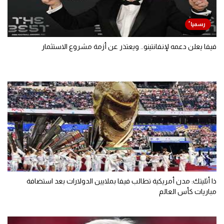
فيفا يعلن دعمه لإنفانتينو.. ويعتذر عن أزمة مشروع الاستثمار
ذا أثليتك: مدن أمريكية تطالب فيفا بملايين الدولارات بعد استضافة
مباريات كأس العالم