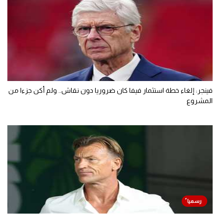
فينجر: إلغاء خطة استثمار فيفا كان ضروريا دون نقاش.. ولم أكن جزءا من
المشروع