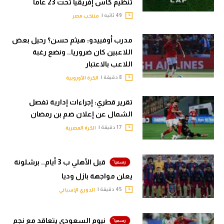
تنظيم كأس إفريقيا تحت 23 عاما
49 ثاتيه |
منتخب مصر
مدرب أوفييدو: هيثم حسن؟ رحيل بعض
اللاعبين كان ضروريا.. ونضع رغبة
اللاعب بالاعتبار
8 دقيقة |
الكرة الأوروبية
تقرير قطري: إجراءات إدارية تفصل
الشمال عن إعلان ضم بن رمضان
17 دقيقة |
الكرة المصرية
قبل الأهلي ب 3 أيام.. برشلونة
يعلن مواجهة بازل وديا
45 دقيقة |
الدوري الإسباني
نيوم السعودي يتعاقد مع نجم