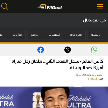
في المونديال
محتوى إخباري
الرئيسية
نظرة عامة
التصفيات
الترتيب
مباريات
اله
الرئيسية
أخبار
مباريات
كأس العالم - سجل الهدف الثاني.. تيلمان رجل مباراة
ميركاتو
أمريكا ضد البوسنة
الخميس، 02 يوليه 2026 - 06:56
فانتازي في الجول
كتب :
FilGoal
مسابقة التوقعات
فيديوهات
عدسات