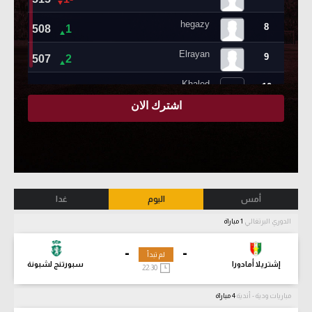
أمس
اليوم
غدا
الدوري البرتغالي
1 مباراة
-
-
لم تبدأ
إشتريلا أمادورا
سبورتنج لشبونة
22:30
مباريات ودية - أندية
4 مباراة