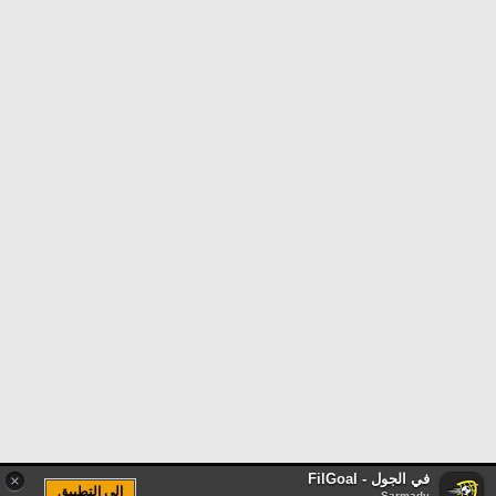
في الجول - FilGoal
×
الى التطبيق
Sarmady