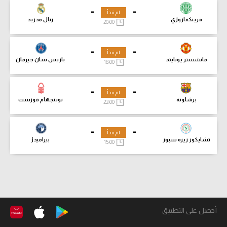
-
-
لم تبدأ
فرينكفاروزي
ريال مدريد
20:00
-
-
لم تبدأ
مانشستر يونايتد
باريس سان جيرمان
18:00
-
-
لم تبدأ
برشلونة
نوتنجهام فورست
22:00
-
-
لم تبدأ
تشايكور ريزه سبور
بيراميدز
15:00
أحصل على التطبيق