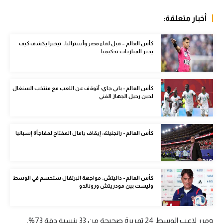
الوطن العربي
أخبار متعلقة:
في المونديال
كأس العالم – قبل لقاء مصر وأستراليا.. تيخيرا يكشف كيف
رياضة نسائية
يدير المباريات تحكيميا
آسيا
أمريكا
كأس العالم - بابي جاي: أتوقف عن اللعب مع منتخب السنغال
لحين رحيل الجهاز الفني
ركن الألعاب
كأس العالم - رانجنيك: إيقاف يامال المفتاح لمفاجأة إسبانيا
أقسام خاصة
Gamers
ميركاتو
كأس العالم - داليتش: مواجهة البرتغال ستحسم في الوسط
وليست بين مودريتش ورونالدو
تحقيق في الجول
تقرير في الجول
ومرر لاعب الوسط 24 تمريرة صحيحة من 33 بنسبة دقة 73%.