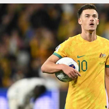
آسيا
دوري أبطال أوروبا
لسعودي للمحترفين
أمريكا
القسم الثاني
ل أوروبا
ركن الألعاب
رياضات أخرى
ل إفريقيا