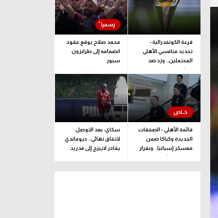
قرعة الكونفدرالية -
محمد صلاح يوقع عقود
تحديد منافسي الأهلي
انضمامه إلى طرابزون
المحتملين.. وزد ضد
سبور
ممثل جيبوتي
قائمة الأهلي - الصفقات
سكاي: بعد التوصل
الجديدة وكباكا ضمن
لاتفاق نهائي.. ديوماندي
معسكر إسبانيا.. وبقرار
يغادر لايبزج إلى مدريد
يلحق بالبعثة