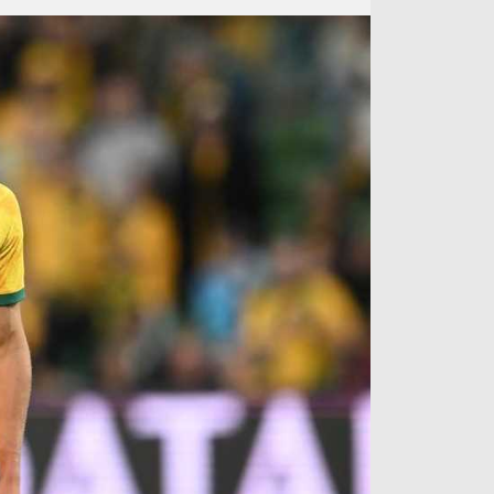
آراء حرة
الدوري ا
ركن الألعاب
دوري أبطا
دوري أبطا
كل البطولات