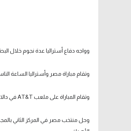
وواجه دفاع أستراليا عدة نجوم خلال ال
وتقام مباراة مصر وأستراليا الساعة التاسعة مساء ا
وتقام المباراة على ملعب AT&T في دالاس، بولاية تكساس الأمريكية.