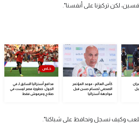
ين، لكن تركيزنا على أنفسنا".
ران
كأس العالم - موعد المؤتمر
مدافع أستراليا السابق لـ في
بل
الصحفي لحسام حسن قبل
الجول: خطورة مصر ليست في
مواجهة أستراليا
صلاح ومرموش فقط
لعب وكيف نسجل ونحافظ على شباكنا".