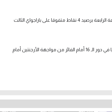
أما منتخب أستراليا فحل ثانيا في المجموعة الرابعة برصيد 4 نقاط متفوقا على باراجواي الثالث
ويلتقي الفائز من مواجهة مصر وأستراليا في دور الـ 16 أمام الفائز من مواجهة الأرجنتين أمام