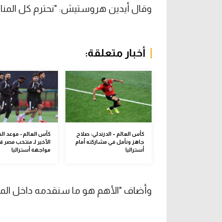
وقال أيدين هروستيش: "نحترم كل المنافس
أخبار متعلقة:
كأس العالم – الدرندلي: صلاح
كأس العالم - موعد الم
جاهز ونأمل في مشاركته أمام
الأخير لـ منتخب مصر ق
أستراليا
مواجهة أستراليا
وأضاف "الأهم هو ما سنقدمه داخل الم