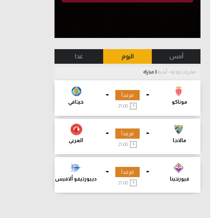
أمس
اليوم
غدا
مباريات ودية - أندية
3 مباراة
-
-
لم تبدأ
موناكو
خيتافي
21:00
-
-
لم تبدأ
مالاجا
العربي
21:00
-
-
لم تبدأ
فيورنتينا
ديبورتيفو ألافيس
21:00