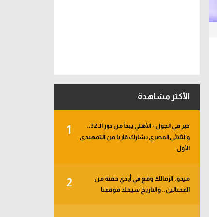
الأكثر مشاهدة
خبر في الجول - الأهلي يبدأ من دور الـ 32..
1
والثلاثي المصري يشارك قاريا من التمهيدي
الأول
ميدو: الزمالك وقع في أيدي حفنة من
2
المحتالين.. والتاريخ سيخلد موقفنا