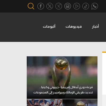
أخبار
فيديوهات
ألبومات
أقسام خاصة
Gamers
يكية
ميركاتو
تحقيق في الجول
تقرير في الجول
تحليل في الجول
حكايات في الجول
قرعة دوري أبطال إفريقيا - جيبوتي وكينيا..
تحديد طريقي الزمالك وبيراميدز إلى المجموعات
كويز في الجول
فيديو في الجول