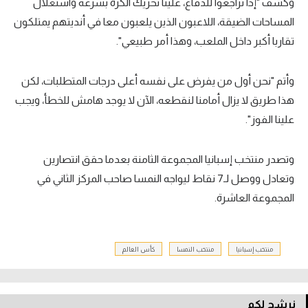
وكشف "إذا تراجعوا للدفاع، علينا تحريك الكرة بسرعة واستغلال
المساحات الضيقة، اللاعبون الذين يلعبون معا في أنديتهم يمتلكون
تقاربا أكبر داخل الملعب، وهذا أمر طبيعي".
وأتم "نحن أول من يفرض على نفسه أعلى درجات المتطلبات، لكن
هذا طريق لا يزال أمامنا لنقطعه، الآن لا يوجد هامش للخطأ، ويجب
علينا الفوز".
وتصدر منتخب إسبانيا المجموعة الثامنة بعدما حقق انتصارين
وتعادل ووصل لـ7 نقاط ليواجه النمسا صاحب المركز الثاني في
المجموعة العاشرة.
منتخب إسبانيا
منتخب النمسا
كأس العالم
نرشح لكم