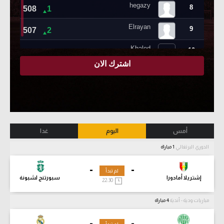
أمس
اليوم
غدا
الدوري البرتغالي
1 مباراة
-
-
لم تبدأ
إشتريلا أمادورا
سبورتنج لشبونة
22:30
مباريات ودية - أندية
4 مباراة
-
-