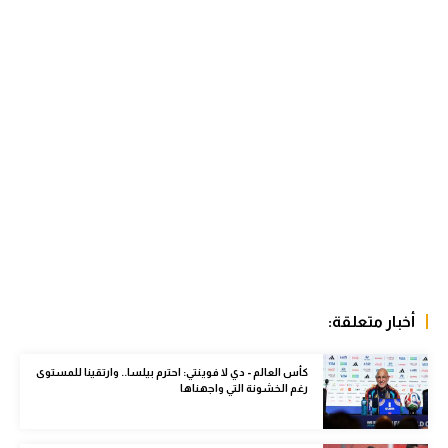
الوطن العربي
في المونديال
رياضة نسائية
آسيا
أمريكا
ركن الألعاب
أقسام خاصة
Gamers
أخبار متعلقة:
ميركاتو
كأس العالم - دي لا فوينتي: احترم بيلسا.. وارتقينا للمستوى
رغم الخشونة التي واجهناها
تحقيق في الجول
تقرير في الجول