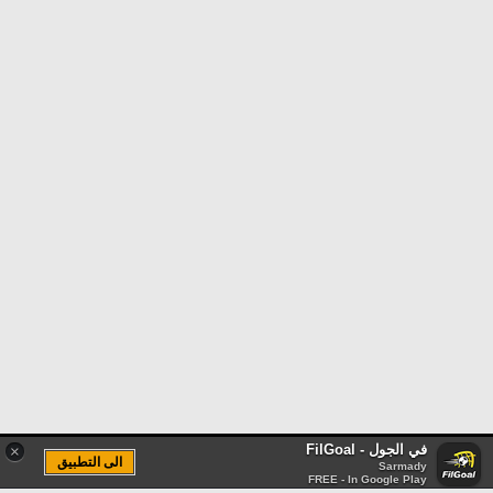
في الجول - FilGoal
×
الى التطبيق
Sarmady
FREE - In Google Play