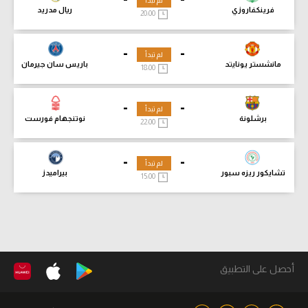
لم تبدأ
فرينكفاروزي
ريال مدريد
20:00
-
-
لم تبدأ
مانشستر يونايتد
باريس سان جيرمان
18:00
-
-
لم تبدأ
برشلونة
نوتنجهام فورست
22:00
-
-
لم تبدأ
تشايكور ريزه سبور
بيراميدز
15:00
أحصل على التطبيق