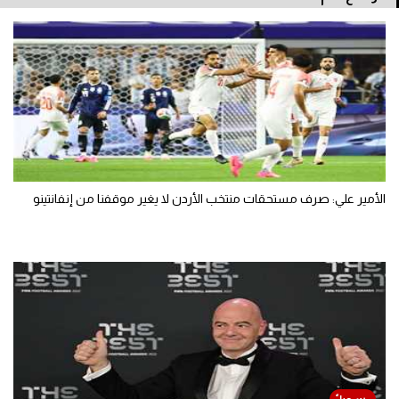
الأمير علي: صرف مستحقات منتخب الأردن لا يغير موقفنا من إنفانتينو