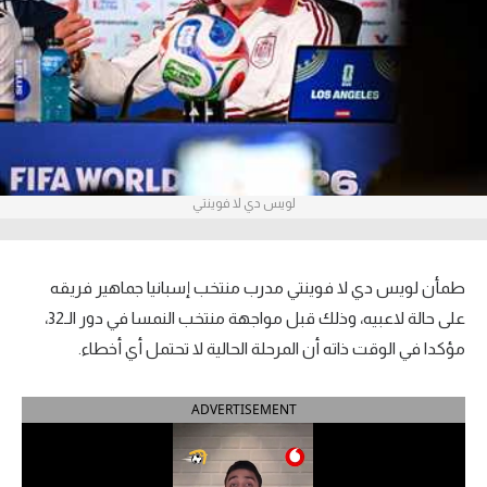
آراء حرة
ركن الألعاب
بطولات
أمريكا 2026
لويس دي لا فوينتي
الدوري المصري
الدوري الإنجليزي الممتاز
طمأن لويس دي لا فوينتي مدرب منتخب إسبانيا جماهير فريقه
على حالة لاعبيه، وذلك قبل مواجهة منتخب النمسا في دور الـ32،
الدوري الإسباني
مؤكدا في الوقت ذاته أن المرحلة الحالية لا تحتمل أي أخطاء.
الدوري الإيطالي
ADVERTISEMENT
الدوري الألماني
الدوري الفرنسي