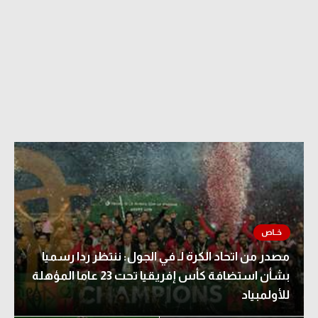
مصدر من اتحاد الكرة لـ في الجول: ننتظر ردا رسميا
بشأن استضافة كأس إفريقيا تحت 23 عاما المؤهلة
للأولمبياد