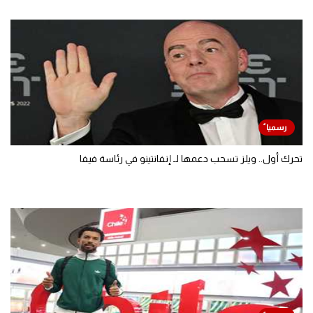
تحرك أول.. ويلز تسحب دعمها لـ إنفانتينو في رئاسة فيفا