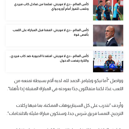
كأس العالم - دي لا فوينتي: تعلمنا من تعادل كاب فيردي
تحليل في الجول
ونلعب للفوز أمام أوروجواي
حكايات في الجول
كأس العالم - دي لا فوينتي: اتفقنا قبل المباراة على اللعب
كويز في الجول
بأقصى قوة
فيديو في الجول
كأس العالم - دي لا فوينتي: افتقدنا الحيوية ضد كاب فيردي..
والكرة رفضت الدخول
وواصل "أما نيكو ويليامز، الحمد لله، لديه آلام بسيطة تمنعه من
اللعب غدًا، لكننا متفائلون جدًا بعودته في المباراة المقبلة إذا تأهلنا".
وأردف "نتدرب على كل السيناريوهات الممكنة، بما فيها ركلات
الترجيح، النمسا فريق شرس جدا، وستكون مباراة مليئة بالالتحامات".