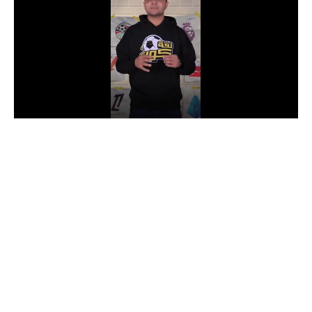
الدوري السعودي للمحترفين
دوري أبطال أوروبا
دوري أبطال إفريقيا
كل البطولات
أقسام
الكرة المصرية
الدوري المصري
الكرة الأوروبية
الكرة الإفريقية
منتخب مصر