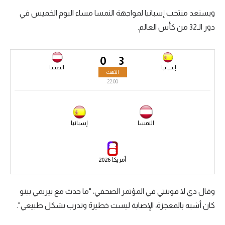
ويستعد منتخب إسبانيا لمواجهة النمسا مساء اليوم الخميس في
سعودي في الجول
دور الـ32 من كأس العالم.
الدوري الإنجليزي
الدوري الإسباني
0
3
إسبانيا
النمسا
انتهت
دوري أبطال أوروبا
22:00
القسم الثاني
رياضات أخرى
النمسا
إسبانيا
أمم إفريقيا
كرة السلة الأمريكية
أمريكا 2026
كرة سلة
وقال دي لا فوينتي في المؤتمر الصحفي: "ما حدث مع ييريمي بينو
كرة يد
كان أشبه بالمعجزة، الإصابة ليست خطيرة وتدرب بشكل طبيعي".
كرة طائرة