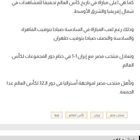
كما هي أعلى مباراة في تاريخ كأس العالم تحقيقا للمشاهدات في
تحليل في الجول
شمال إفريقيا والشرق الأوسط.
حكايات في الجول
وذلك رغم لعب المباراة في السادسة صباحا بتوقيت القاهرة،
كويز في الجول
والسادسة والنصف صباحا بتوقيت طهران.
فيديو في الجول
وتعادل منتخب مصر مع إيران 1-1 في ختام دور المجموعات لكأس
العالم.
وتأهل منتخب مصر لمواجهة أستراليا في دور الـ32 لكأس العالم غدا
الجمعة.
منتخب مصر
إيران
كأس العالم
فيفا