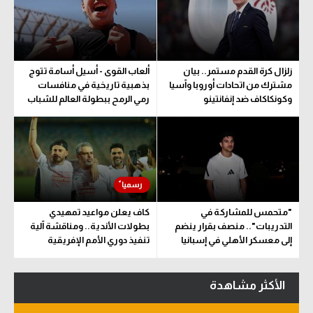
زلزال كرة القدم مستمر.. بيان
ألعاب القوى - أسيل أسامة تتوج
مشترك من اتحادات أوروبا وآسيا
بذهبية تاريخية في منافسات
وكونكاكاف ضد إنفانتينو
رمي الرمح ببطولة العالم للشباب
"متحمس للمشاركة في
كاف يعلن مواعيد تمهيدي
التدريبات".. منصف بقرار ينضم
بطولات الأندية.. ومناقشة آلية
إلى معسكر الأهلي في إسبانيا
تنفيذ دوري الأمم الإفريقية
المقترح
الأكثر مشاهدة