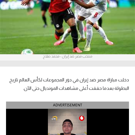
آراء حرة
ركن الألعاب
بطولات
الدوري المصري
منتخب مصر ضد إيران - محمد صلاح
الدوري الإنجليزي الممتاز
الدوري الإسباني
دخلت مباراة مصر ضد إيران في دور المجموعات لكأس العالم تاريخ
البطولة بعدما حققت أعلى مشاهدات المونديال حتى الآن.
الدوري الإيطالي
ADVERTISEMENT
الدوري الألماني
الدوري التركي
الدوري الفرنسي