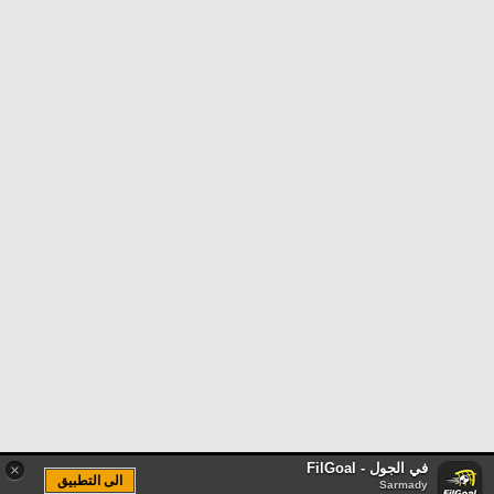
في الجول - FilGoal
×
الى التطبيق
Sarmady