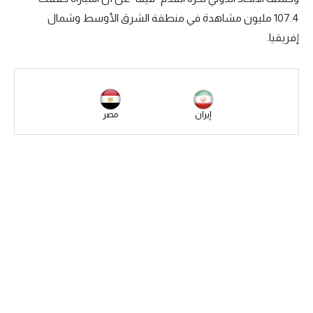
107.4 مليون مشاهدة في منطقة الشرق الأوسط وشمال
سعودي في الجول
إفريقيا.
الدوري الإنجليزي
الدوري الإسباني
دوري أبطال أوروبا
إيران
مصر
القسم الثاني
رياضات أخرى
أمم إفريقيا
كرة السلة الأمريكية
كرة سلة
كرة يد
كرة طائرة