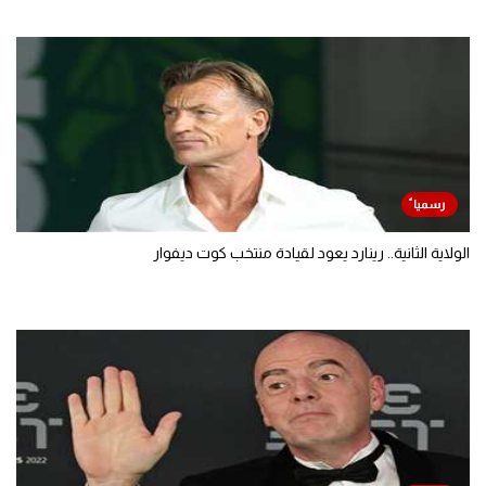
الولاية الثانية.. رينارد يعود لقيادة منتخب كوت ديفوار