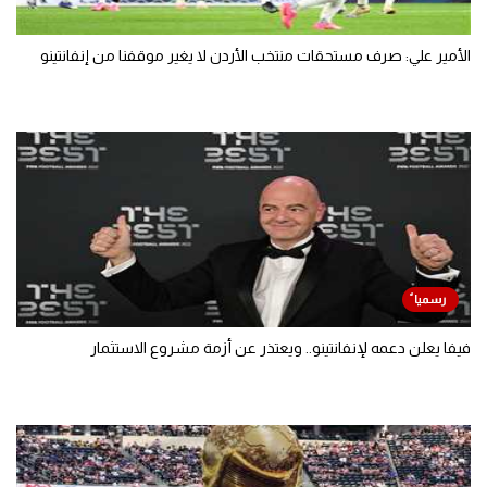
الأمير علي: صرف مستحقات منتخب الأردن لا يغير موقفنا من إنفانتينو
فيفا يعلن دعمه لإنفانتينو.. ويعتذر عن أزمة مشروع الاستثمار