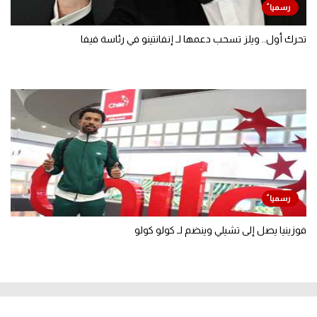
تحرك أول.. ويلز تسحب دعمها لـ إنفانتينو في رئاسة فيفا
فوزينيا يصل إلى تشيلي وينضم لـ كولو كولو