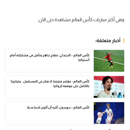
الوطن العربي
في المونديال
وهي أكثر مباريات كأس العالم مشاهدة حتى الآن.
رياضة نسائية
أخبار متعلقة:
آسيا
أمريكا
كأس العالم – الدرندلي: صلاح جاهز ونأمل في مشاركته أمام
أستراليا
ركن الألعاب
كأس العالم - مؤتمر فيتينيا: لا نفكر في المستقبل.. وتركيزنا
أقسام خاصة
بالكامل على موقعة كرواتيا
Gamers
ميركاتو
كأس العالم – جوردون: أكره أن أكون لاعبا بديلا
تحقيق في الجول
تقرير في الجول