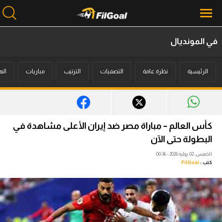
في المونديال
محتوى إخباري
الرئيسية
نظرة عامة
التصفيات
الترتيب
مباريات
اله
الرئيسية
أخبار
مباريات
كأس العالم – مباراة مصر ضد إيران الأعلى مشاهدة في
ميركاتو
البطولة حتى الآن
الخميس، 02 يوليه 2026 - 00:36
فانتازي في الجول
كتب :
FilGoal
مسابقة التوقعات
فيديوهات
عدسات