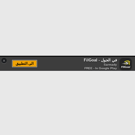
في الجول - FilGoal
×
الى التطبيق
Sarmady
FREE - In Google Play