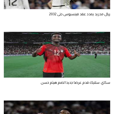
ريال مدريد يمدد عقد فينسيوس حتى 2032
سكاي: سلتيك قدم عرضا جديدا لضم هيثم حسن