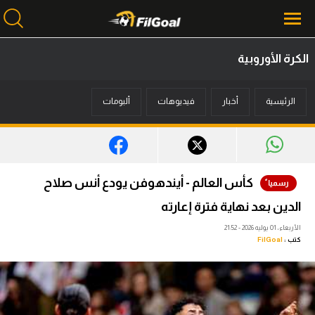
الكرة الأوروبية
محتوى إخباري
الرئيسية
أخبار
فيديوهات
ألبومات
الرئيسية
أخبار
مباريات
كأس العالم - أيندهوفن يودع أنس صلاح
ميركاتو
الدين بعد نهاية فترة إعارته
فانتازي في الجول
الأربعاء، 01 يوليه 2026 - 21:52
كتب :
FilGoal
مسابقة التوقعات
فيديوهات
عدسات