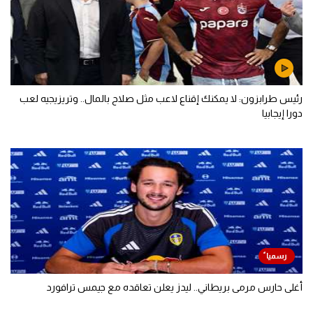
رئيس طرابزون: لا يمكنك إقناع لاعب مثل صلاح بالمال.. وتريزيجيه لعب
دورا إيجابيا
أغلى حارس مرمى بريطاني.. ليدز يعلن تعاقده مع جيمس ترافورد