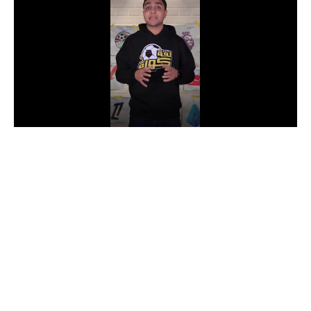
الدوري السعودي للمحترفين
دوري أبطال أوروبا
دوري أبطال إفريقيا
كل البطولات
أقسام
الكرة المصرية
الدوري المصري
الكرة الأوروبية
الكرة الإفريقية
منتخب مصر