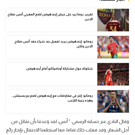
الوطن العربي
تقرير: روما يرد على عرض إيندهوفن لضم المغربي أنس صلاح
في المونديال
الدين
رياضة نسائية
آسيا
رومانو: إيندهوفن يريد تفعيل بند شراء عقد أنس صلاح
الدين ولكن
أمريكا
ركن الألعاب
شكوك حول مشاركة أوباميكانو أمام أيندهوفن
أقسام خاصة
Gamers
رومانو: إنتر في مفاوضات مع إيندهوفن لضم بيريسيتش..
وهذه رغبة اللاعب
ميركاتو
تحقيق في الجول
وقال النادي عبر حسابه الرسمي: " أنس، لقد وعدتنا بأن تقاتل من
أجل الشعار، وقد فعلت ذلك تماما، معا استطعنا الاحتفال بإنجاز رائع
تقرير في الجول