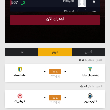
أمس
اليوم
غدا
الدوري البرتغالي
1 مباراة
-
-
لم تبدأ
إشتوريل برايا
فاماليساو
22:15
الدوري البلجيكي
1 مباراة
-
-
لم تبدأ
كلوب بروج
كورتريك
21:45