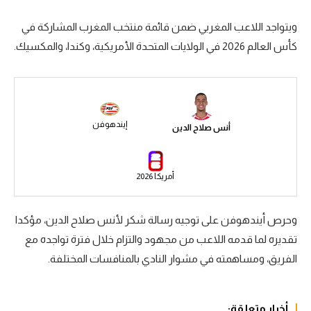
سعودي في الجول
ويتواجد اللاعب المغربي ضمن قائمة منتخب المغرب المشاركة في
كأس العالم 2026 في الولايات المتحدة الأمريكية، وكندا، والمكسيك.
الدوري الإنجليزي
الدوري الإسباني
دوري أبطال أوروبا
إيندهوفن
أنس صلاح الدين
القسم الثاني
رياضات أخرى
أمريكا 2026
أمم إفريقيا
كرة السلة الأمريكية
وحرص أيندهوفن على توجيه رسالة شكر لأنس صلاح الدين، مؤكدا
تقديره لما قدمه اللاعب من مجهود والتزام خلال فترة تواجده مع
كرة سلة
الفريق، ومساهمته في مشوار النادي بالمنافسات المختلفة.
كرة يد
كرة طائرة
أخبار متعلقة: