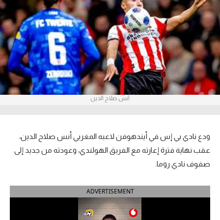
آراء حرة
ركن الألعاب
بطولات
أمريكا 2026
أنس صلاح الدين
الدوري المصري
الدوري الإنجليزي الممتاز
ودع نادي بي إس في أيندهوفن لاعبه المغربي أنس صلاح الدين،
الدوري الإسباني
عقب نهاية فترة إعارته مع الفريق الهولندي، وعودته من جديد إلى
صفوف نادي روما.
الدوري الإيطالي
ADVERTISEMENT
الدوري الألماني
الدوري الفرنسي