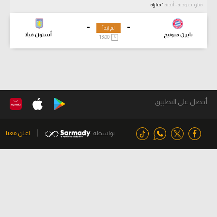
مباريات ودية - أندية
1 مباراة
-
-
لم تبدأ
بايرن ميونيخ
أستون فيلا
13:00
أحصل على التطبيق
بواسطة
اعلن معنا