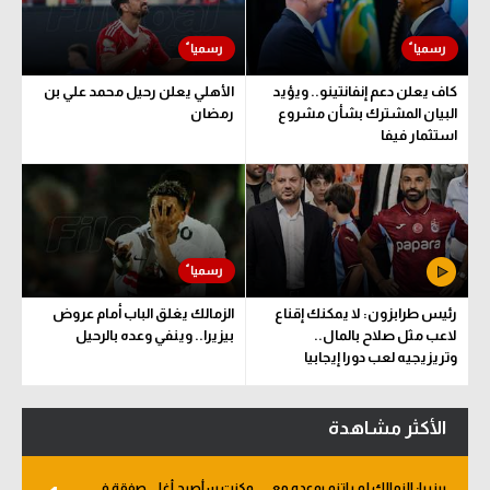
كاف يعلن دعم إنفانتينو.. ويؤيد
الأهلي يعلن رحيل محمد علي بن
البيان المشترك بشأن مشروع
رمضان
استثمار فيفا
رئيس طرابزون: لا يمكنك إقناع
الزمالك يغلق الباب أمام عروض
لاعب مثل صلاح بالمال..
بيزيرا.. وينفي وعده بالرحيل
وتريزيجيه لعب دورا إيجابيا
الأكثر مشاهدة
بيزيرا: الزمالك لم يلتزم بوعده معي.. وكنت سأصبح أغلى صفقة في