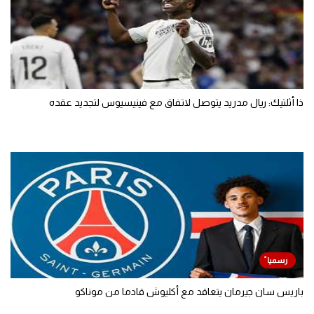
ذا أثلتيك: ريال مدريد يتوصل لاتفاق مع فينيسيوس لتجديد عقده
باريس سان جيرمان يتعاقد مع أكليوش قادما من موناكو