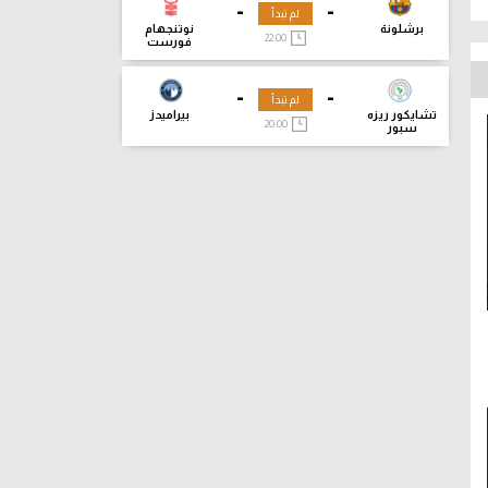
-
-
لم تبدأ
برشلونة
نوتنجهام
22:00
فورست
-
-
لم تبدأ
تشايكور ريزه
بيراميدز
20:00
سبور