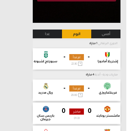
أمس
اليوم
غدا
الدوري البرتغالي
1 مباراة
-
-
لم تبدأ
إشتريلا أمادورا
سبورتنج لشبونة
22:30
مباريات ودية - أندية
4 مباراة
-
-
لم تبدأ
فرينكفاروزي
ريال مدريد
20:00
0
0
مباشر
مانشستر يونايتد
باريس سان
01:35
جيرمان