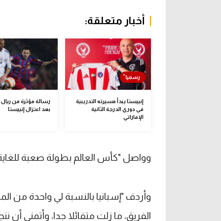
أخبار متعلقة:
إنييستا يبدأ مسيرته التدريبية
رسالة مؤثرة من ريال 
في دوري الدرجة الثانية
بعد اعتزال إنييستا
الإماراتي
وواصل "كأس العالم بطولة صعبة للغاية، 
وأردف "إسبانيا بالنسبة لي واحدة من ال
الفريق، ما زلت متفائلا جدا، وأتمنى أن ننج