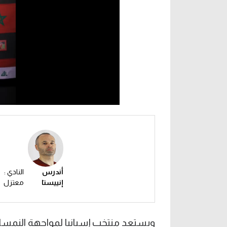
أندرس
النادي :
إنييستا
معتزل
ويستعد منتخب إسبانيا لمواجهة النمسا غدا الخميس في 