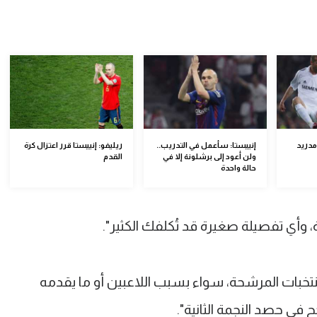
مدريد
إنييستا: سأعمل في التدريب..
ريليفو: إنييستا قرر اعتزال كرة
ولن أعود إلى برشلونة إلا في
القدم
حالة واحدة
وأي تفصيلة صغيرة قد تُكلفك الكثير".
منتخبات المرشحة، سواء بسبب اللاعبين أو ما يقدمه
ح في حصد النجمة الثانية".