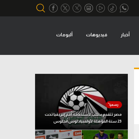
أخبار
فيديوهات
ألبومات
أقسام خاصة
Gamers
يكية
ميركاتو
تحقيق في الجول
تقرير في الجول
تحليل في الجول
حكايات في الجول
مصر تتقدم بطلب لاستضافة أمم إفريقيا تحت
23 سنة المؤهلة لأولمبياد لوس أنجلوس
كويز في الجول
فيديو في الجول