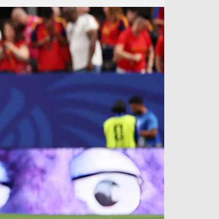
آراء حرة
الدوري ا
ركن الألعاب
دوري أبطا
دوري أبطا
كل البطولات