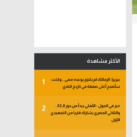
الأكثر مشاهدة
بيزيرا: الزمالك لم يلتزم بوعده معي.. وكنت
1
سأصبح أغلى صفقة في تاريخ النادي
خبر في الجول - الأهلي يبدأ من دور الـ 32..
2
والثلاثي المصري يشارك قاريا من التمهيدي
الأول