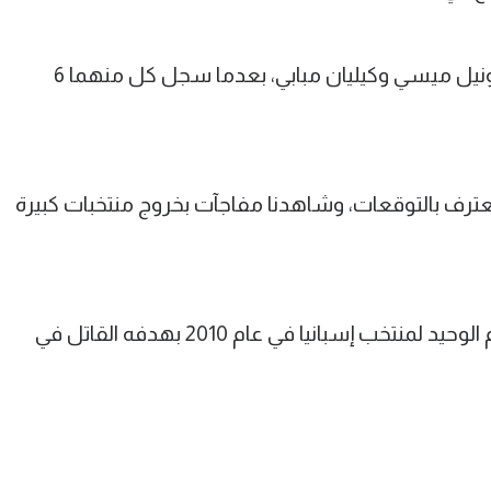
وكشف "حتى هذه اللحظة، الأبرز هما ليونيل ميسي وكيليان مبابي، بعدما سجل كل منهما 6
 تعترف بالتوقعات، وشاهدنا مفاجآت بخروج منتخبات كبيرة
ونجح إنييستا في تحقيق لقب كأس العالم الوحيد لمنتخب إسبانيا في عام 2010 بهدفه القاتل في