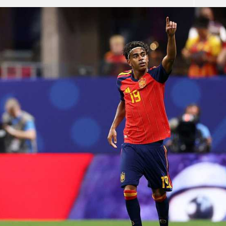
آسيا
دوري أبطال أوروبا
لسعودي للمحترفين
أمريكا
القسم الثاني
ل أوروبا
ركن الألعاب
رياضات أخرى
ل إفريقيا