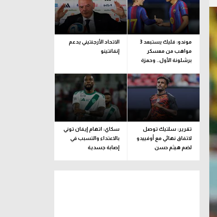
موندو: فليك يستبعد 3
الاتحاد الأرجنتيني يدعم
مواهب من معسكر
إنفانتينو
برشلونة الأول.. وحمزة
عبد الكريم مستمر
تقرير: سلتيك توصل
سكاي: اتهام إيفان توني
لاتفاق نهائي مع أوفييدو
بالاعتداء والتسبب في
لضم هيثم حسن
إصابة جسدية