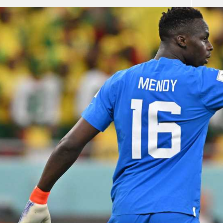
آسيا
دوري أبطال أوروبا
لسعودي للمحترفين
أمريكا
القسم الثاني
ل أوروبا
ركن الألعاب
رياضات أخرى
ل إفريقيا