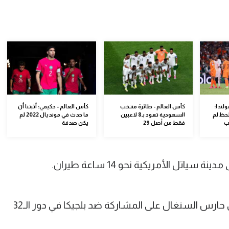
لندا:
كأس العالم - طائرة منتخب
كأس العالم - حكيمي: أثبتنا أن
لحظ لم
السعودية تعود بـ8 لاعبين
ما حدث في مونديال 2022 لم
ب
فقط من أصل 29
يكن صدفة
اتل الأمريكية نحو 14 ساعة طيران.
وتحوم الشكوك حول قدرة إدوارد ميندي حارس السنغال على المشاركة ضد بلجيكا في دور الـ32