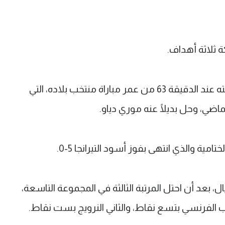
 ثلاثة أهداف.
وفي المواجهة الثانية 3ـ2، وأصيب في ركبته عند الدقيقة 63 من عمر مباراة منتخب بلاده، التي
مية والذي انتهى بفوز أسود التيرانجا 5-0.
ى دور الـ32 في المونديال، بعد أن احتل المرتبة الثالثة في المجموعة التاسعة،
 الفرنسي بتسع نقاط، والثاني النرويج بست نقاط.