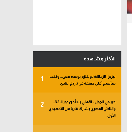
الأكثر مشاهدة
بيزيرا: الزمالك لم يلتزم بوعده معي.. وكنت
1
سأصبح أغلى صفقة في تاريخ النادي
خبر في الجول - الأهلي يبدأ من دور الـ 32..
2
والثلاثي المصري يشارك قاريا من التمهيدي
الأول