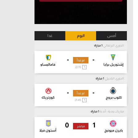
أمس
اليوم
غدا
الدوري البرتغالي
1 مباراة
-
-
لم تبدأ
إشتوريل برايا
فاماليساو
22:15
الدوري البلجيكي
1 مباراة
-
-
لم تبدأ
كلوب بروج
كورتريك
21:45
مباريات ودية - أندية
1 مباراة
0
1
مباشر
بايرن ميونيخ
أستون فيلا