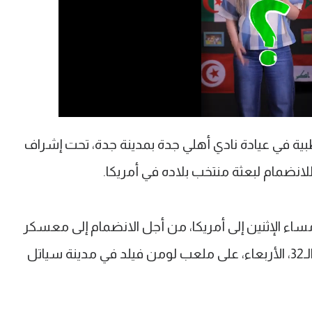
بية في عيادة نادي أهلي جدة بمدينة جدة، تحت إشراف
لانضمام لبعثة منتخب بلاده في أمريكا.
مساء الإثنين إلى أمريكا، من أجل الانضمام إلى معسكر
بلاده، استعدادًا لمواجهة بلجيكا في دور الـ32، الأربعاء، على ملعب لومن فيلد في مدينة سياتل