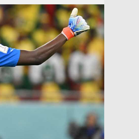
آراء حرة
الدوري ا
ركن الألعاب
دوري أبطا
دوري أبطا
كل البطولات