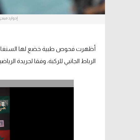
إدوارد ميندي
أظهرت فحوص طبية خضع لها السنغالي 
الرباط الجانبي للركبة، وفقا لجريدة الريا