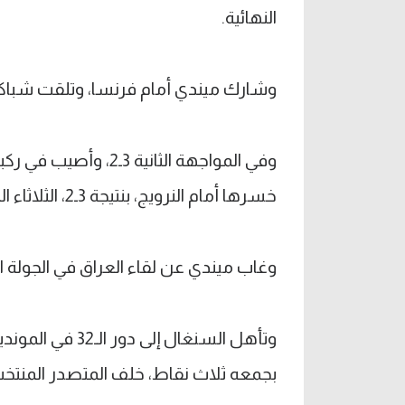
النهائية.
وشارك ميندي أمام فرنسا، وتلقت شباكة
خسرها أمام النرويج، بنتيجة 3ـ2، الثلاثاء الماضي، وحل بديلًا عنه موري دياو.
وغاب ميندي عن لقاء العراق في الجولة الختا
وتأهل السنغال إل
بجمعه ثلاث نقاط، خلف المتصدر المنتخب