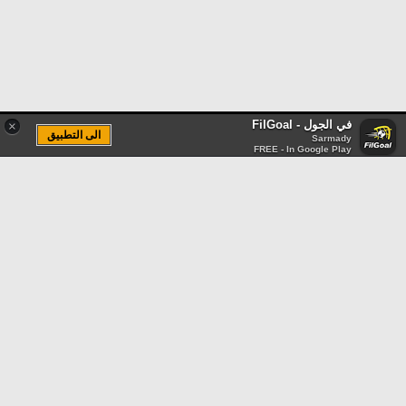
في الجول - FilGoal
×
الى التطبيق
Sarmady
FREE - In Google Play