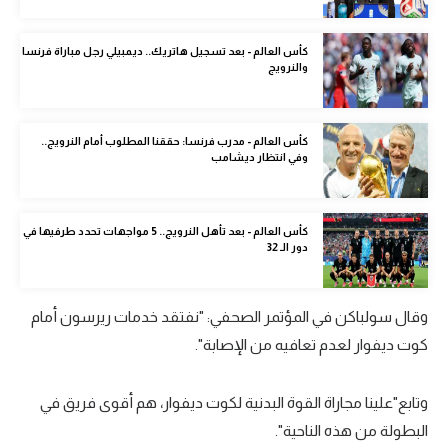
الوطن العربي
كأس العالم - بعد تسجيل هاتريك.. ديمبيلي رجل مباراة فرنسا
في المونديال
والنرويج
رياضة نسائية
آسيا
كأس العالم - مدرب فرنسا: حققنا المطلوب أمام النرويج..
وفي انتظار ديشامب
أمريكا
ركن الألعاب
كأس العالم - بعد تأهل النرويج.. 5 مواجهات تحدد طرفيها في
دور الـ 32
أقسام خاصة
Gamers
وقال سولباكن في المؤتمر الصحفي: "نفتقد خدمات ريرسون أمام
كوت ديفوار لعدم تعافيه من الإصابة".
ميركاتو
تحقيق في الجول
وتابع"علينا مجاراة القوة البدنية لكوت ديفوار، هم أقوى فريق في
البطولة من هذه الناحية".
تقرير في الجول