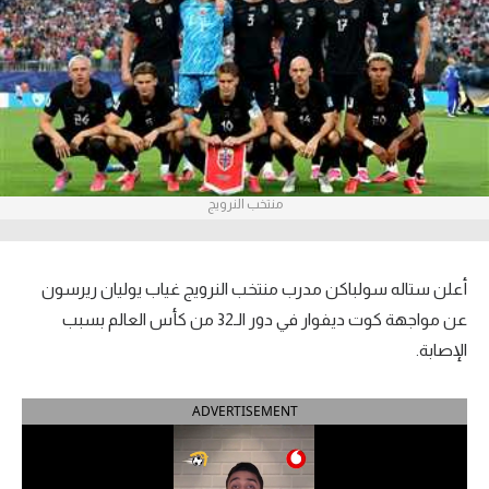
آراء حرة
ركن الألعاب
بطولات
أمريكا 2026
منتخب النرويج
الدوري المصري
الدوري الإنجليزي الممتاز
أعلن ستاله سولباكن مدرب منتخب النرويج غياب يوليان ريرسون
عن مواجهة كوت ديفوار في دور الـ32 من كأس العالم بسبب
الدوري الإسباني
الإصابة.
الدوري الإيطالي
ADVERTISEMENT
الدوري الألماني
الدوري الفرنسي