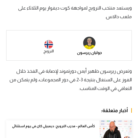
ويستعد منتخب النرويج لمواجهة كوت ديفوار يوم الثلاثاء على
سعودي في الجول
ملعب دالاس.
الدوري الإنجليزي
الدوري الإسباني
دوري أبطال أوروبا
النرويج
جوليان ريرسون
القسم الثاني
رياضات أخرى
وتعرض ريرسون ظهير أيمن دورتموند لإصابة في الفخذ خلال
الفوز على السنغال بنتيجة 3-2 في دور المجموعات، ولم يتمكن من
أمم إفريقيا
التعافي في الوقت المناسب.
كرة السلة الأمريكية
كرة سلة
أخبار متعلقة:
كرة يد
كأس العالم - مدرب النرويج: ديمبيلي كان في يوم استثنائي
كرة طائرة