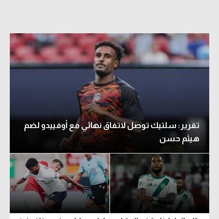
تقرير: سلتيك توصل لاتفاق نهائي مع أوفييدو لضم
هيثم حسن