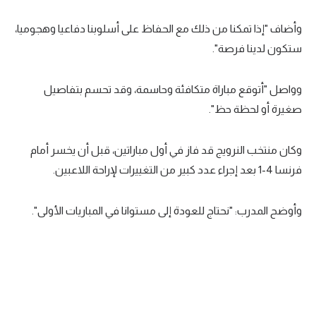
تحليل في الجول
وأضاف "إذا تمكنا من ذلك مع الحفاظ على أسلوبنا دفاعيا وهجوميا،
حكايات في الجول
ستكون لدينا فرصة".
كويز في الجول
وواصل "أتوقع مباراة متكافئة وحاسمة، وقد تحسم بتفاصيل
فيديو في الجول
صغيرة أو لحظة حظ".
وكان منتخب النرويج قد فاز في أول مباراتين، قبل أن يخسر أمام
فرنسا 4-1 بعد إجراء عدد كبير من التغييرات لإراحة اللاعبين.
وأوضح المدرب: "نحتاج للعودة إلى مستوانا في المباريات الأولى".