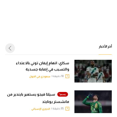
أخر الأخبار
سكاي: اتهام إيفان توني بالاعتداء
والتسبب في إصابة جسدية
10 دقيقة |
سعودي في الجول
سيلتا فيجو يستعير بايندير من
مانشستر يونايتد
35 دقيقة |
الدوري الإسباني