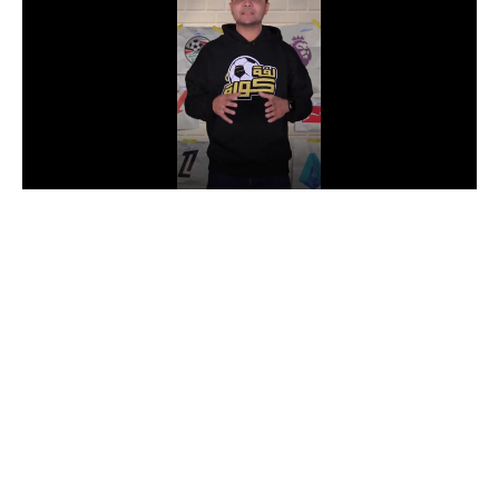
الدوري السعودي للمحترفين
دوري أبطال أوروبا
دوري أبطال إفريقيا
كل البطولات
أقسام
الكرة المصرية
الدوري المصري
الكرة الأوروبية
الكرة الإفريقية
منتخب مصر