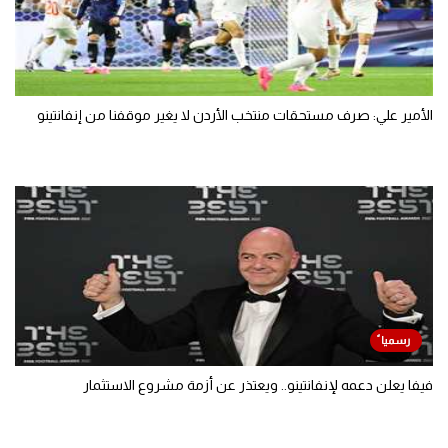
الأمير علي: صرف مستحقات منتخب الأردن لا يغير موقفنا من إنفانتينو
فيفا يعلن دعمه لإنفانتينو.. ويعتذر عن أزمة مشروع الاستثمار