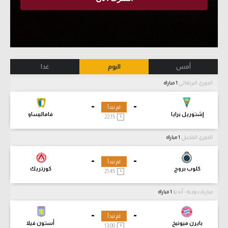
أمس
اليوم
غدا
الدوري البرتغالي
1 مباراة
-
-
لم تبدأ
إشتوريل برايا
فاماليساو
22:15
الدوري البلجيكي
1 مباراة
-
-
لم تبدأ
كلوب بروج
كورتريك
21:45
مباريات ودية - أندية
1 مباراة
-
-
لم تبدأ
بايرن ميونيخ
أستون فيلا
13:00