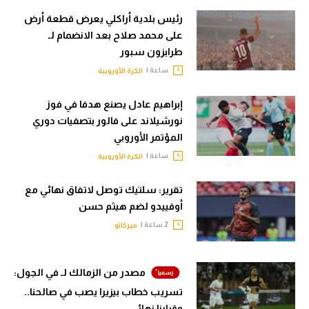
رئيس بلدية أراكلي يعرض قطعة أرض
على محمد صلاح بعد الانضمام لـ
طرابزون سبور
ساعة |
الكرة الأوروبية
إبراهيم عادل يصنع هدفا في فوز
نورشيلاند على فالور بتصفيات دوري
المؤتمر الأوروبي
ساعة |
الكرة الأوروبية
تقرير: سلتيك توصل لاتفاق نهائي مع
أوفييدو لضم هيثم حسن
2 ساعة |
ميركاتو
مصدر من الزمالك لـ في الجول:
تسريب خطاب بيزيرا يصب في صالحنا..
وقرارنا نهائي