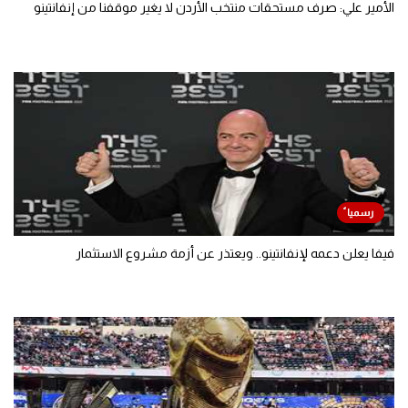
الأمير علي: صرف مستحقات منتخب الأردن لا يغير موقفنا من إنفانتينو
فيفا يعلن دعمه لإنفانتينو.. ويعتذر عن أزمة مشروع الاستثمار