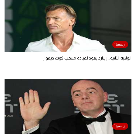
الولاية الثانية.. رينارد يعود لقيادة منتخب كوت ديفوار