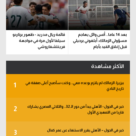
بعد 14 عاما.. أنس وائل يهاجم
قائمة ريال مدريد - ظهور برناردو
مسؤولي الزمالك: أبلغوني برحيلي
سيلفا لأول مرة في مواجهة
قبل إغلاق القيد بأيام
فرينتشفاروشي
الأكثر مشاهدة
بيزيرا: الزمالك لم يلتزم بوعده معي.. وكنت سأصبح أغلى صفقة في
1
تاريخ النادي
خبر في الجول - الأهلي يبدأ من دور الـ 32.. والثلاثي المصري يشارك
2
قاريا من التمهيدي الأول
خبر في الجول – الأهلي يقرر الاستنغاء عن عمر كمال
3