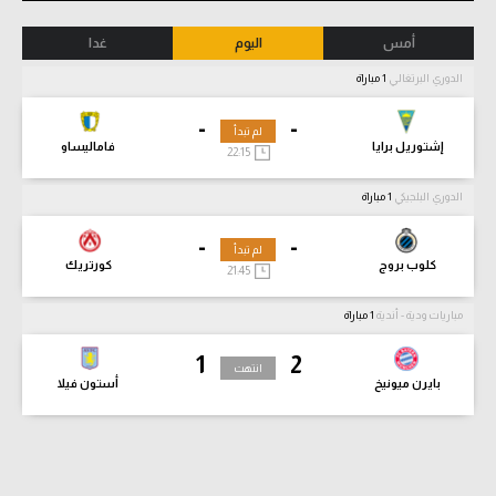
أمس
اليوم
غدا
الدوري البرتغالي
1 مباراة
-
-
لم تبدأ
إشتوريل برايا
فاماليساو
22:15
الدوري البلجيكي
1 مباراة
-
-
لم تبدأ
كلوب بروج
كورتريك
21:45
مباريات ودية - أندية
1 مباراة
1
2
انتهت
بايرن ميونيخ
أستون فيلا