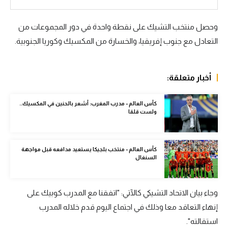
الوطن العربي
وحصل منتخب التشيك على نقطة واحدة في دور المجموعات من
في المونديال
التعادل مع جنوب إفريقيا، والخسارة من المكسيك وكوريا الجنوبية.
رياضة نسائية
آسيا
أخبار متعلقة:
أمريكا
كأس العالم - مدرب المغرب: أشعر بالحنين في المكسيك..
ركن الألعاب
ولست قلقا
أقسام خاصة
كأس العالم - منتخب بلجيكا يستعيد مدافعه قبل مواجهة
السنغال
Gamers
ميركاتو
وجاء بيان الاتحاد التشيكي كالآتي: "اتفقنا مع المدرب كوبيك على
تحقيق في الجول
إنهاء التعاقد معا وذلك في اجتماع اليوم قدم خلاله المدرب
استقالته".
تقرير في الجول