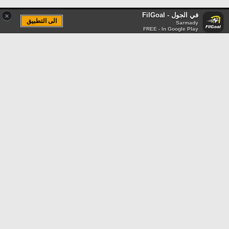
في الجول - FilGoal
×
الى التطبيق
Sarmady
FREE - In Google Play