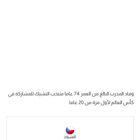
سعودي في الجول
الدوري الإنجليزي
الدوري الإسباني
دوري أبطال أوروبا
القسم الثاني
رياضات أخرى
أمم إفريقيا
وقاد المدرب البالغ من العمر 74 عاما منتخب التشيك للمشاركة في
كرة السلة الأمريكية
كأس العالم لأول مرة من 20 عاما.
كرة سلة
كرة يد
كرة طائرة
التشيك