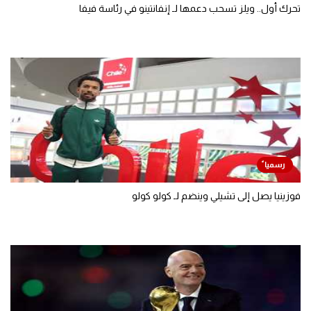
تحرك أول.. ويلز تسحب دعمها لـ إنفانتينو في رئاسة فيفا
فوزينيا يصل إلى تشيلي وينضم لـ كولو كولو