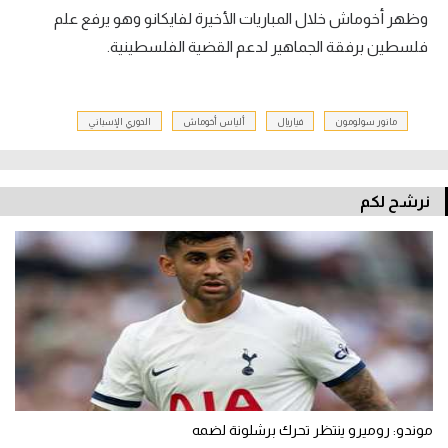
وظهر أخوماش خلال المباريات الأخيرة لفايكانو وهو يرفع علم
فلسطين برفقة الجماهير لدعم القضية الفلسطينية.
مانور سولومون
فياريال
ألياس أخوماش
الدوري الإسباني
نرشح لكم
موندو: روميرو ينتظر تحرك برشلونة لضمه