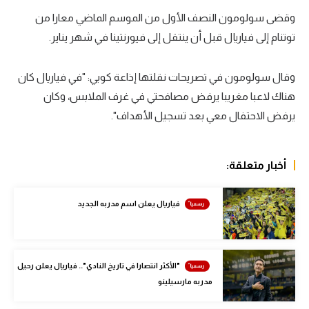
وقضى سولومون النصف الأول من الموسم الماضي معارا من
سعودي في الجول
توتنام إلى فياريال قبل أن ينتقل إلى فيورنتينا في شهر يناير.
الدوري الإنجليزي
الدوري الإسباني
وقال سولومون في تصريحات نقلتها إذاعة كوبي: "في فياريال كان
هناك لاعبا مغريبا يرفض مصافحتي في غرف الملابس، وكان
دوري أبطال أوروبا
يرفض الاحتفال معي بعد تسجيل الأهداف".
القسم الثاني
رياضات أخرى
أخبار متعلقة:
أمم إفريقيا
فياريال يعلن اسم مدربه الجديد
كرة السلة الأمريكية
كرة سلة
"الأكثر انتصارا في تاريخ النادي".. فياريال يعلن رحيل
كرة يد
مدربه مارسيلينو
كرة طائرة