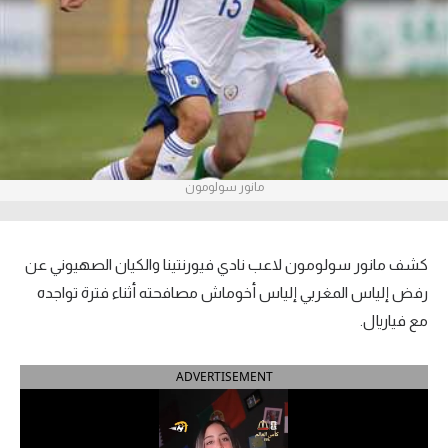
آراء حرة
ركن الألعاب
بطولات
الدوري المصري
مانور سولومون
الدوري الإنجليزي الممتاز
الدوري الإسباني
كشف مانور سولومون لاعب نادي فيورنتينا والكيان الصهيوني عن
رفض إلياس المغربي إلياس أخوماش مصافحته أثناء فترة تواجده
الدوري الإيطالي
مع فياريال.
الدوري الألماني
ADVERTISEMENT
الدوري التركي
الدوري الفرنسي