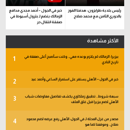
رئيس بلدية طرابزون: هدفنا الفوز
خبر في الجول – أحمد مجدي مدافع
بالدوري الثامن مع محمد صلاح
الزمالك ينضم لـ بترول أسيوط في
صفقة انتقال حر
الأكثر مشاهدة
بيزيرا: الزمالك لم يلتزم بوعده معي.. وكنت سأصبح أغلى صفقة في
1
تاريخ النادي
خبر في الجول – الأهلي يستقر على استمرار الساعي وأحمد عيد
2
سبعة شروط.. تطبيق زملكاوي يكشف تفاصيل مفاوضات شباب
3
الأهلي لضم بيزيرا قبل غلق الملف
مصدر من غزل المحلة لـ في الجول: الأهلي رفع عرضه لضم محمود
4
صلاح.. وموقفنا كما هو