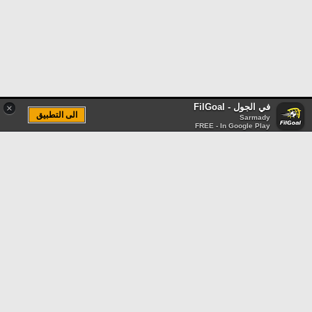
في الجول - FilGoal
×
الى التطبيق
Sarmady
FREE - In Google Play