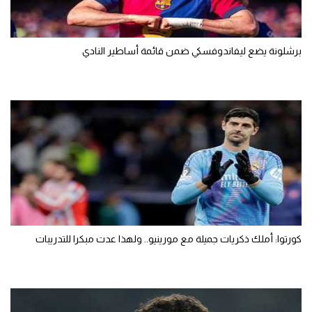
برشلونة يضع ليفاندوفسكي ضمن قائمة أساطير النادي
كورتوا: أملك ذكريات جميلة مع مورينيو.. ولهذا عدت مبكرا للتدريبات