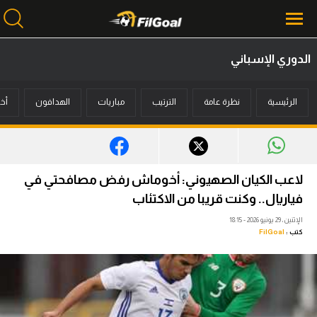
الدوري الإسباني
محتوى إخباري
الرئيسية
نظرة عامة
الترتيب
مباريات
الهدافون
أخب
الرئيسية
أخبار
مباريات
لاعب الكيان الصهيوني: أخوماش رفض مصافحتي في
ميركاتو
فياريال.. وكنت قريبا من الاكتئاب
الإثنين، 29 يونيو 2026 - 18:15
فانتازي في الجول
كتب :
FilGoal
مسابقة التوقعات
فيديوهات
عدسات