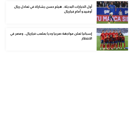
الوطن العربي
أول الخيارات البديلة.. هيثم حسن يشارك في تعادل ريال
أوفييدو أمام فياريال
في المونديال
رياضة نسائية
إسبانيا تعلن مواجهة صربيا وديا بملعب فياريال.. ومصر في
الانتظار
آسيا
أمريكا
ركن الألعاب
أقسام خاصة
Gamers
ميركاتو
تحقيق في الجول
تقرير في الجول