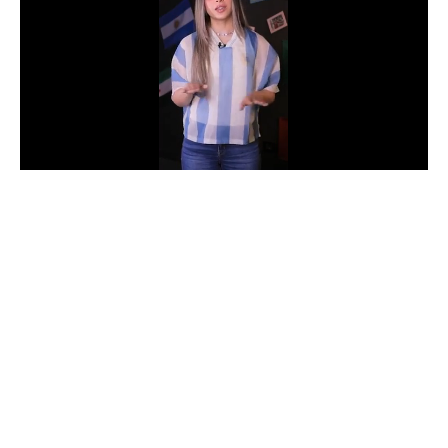
الدوري السعودي للمحترفين
دوري أبطال أوروبا
دوري أبطال إفريقيا
كل البطولات
أقسام
الكرة المصرية
الدوري المصري
الكرة الأوروبية
الكرة الإفريقية
منتخب مصر