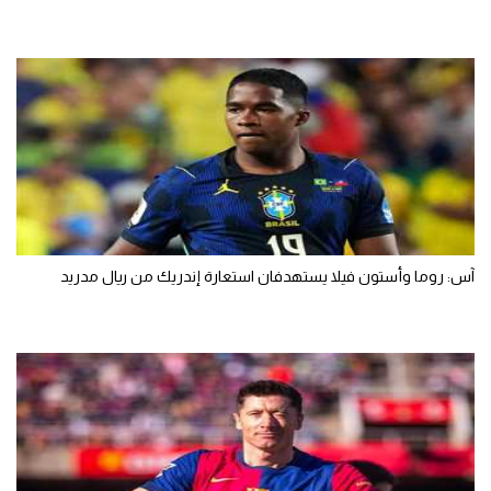
آس: روما وأستون فيلا يستهدفان استعارة إندريك من ريال مدريد