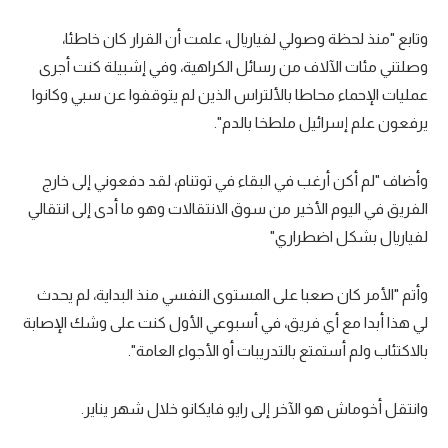
تحليل في الجول
وتابع "منذ لحظة وصولي لفياريال، علمت أن القرار كان خاطئا،
وصلتني مئات الآلاف من رسائل الكراهية، وفي إشبيلة كنت أجرى
حكايات في الجول
عمليات الإحماء محاطا بالألتراس الذين لم يتوقفوا عن سبي وكانوا
كويز في الجول
يرفعون علم إسرائيل ملطخا بالدم".
فيديو في الجول
وأضاف "لم أكن أرغب في البقاء في توتنام، لقد دفعوني إلى خارج
الفريق في اليوم الأخير من سوق الانتقالات وهو ما أدى إلى انتقالي
لفياريال بشكل اضطراري"
وأتم "الأمر كان صعبا على المستوى النفسي منذ البداية، لم يحدث
لي هذا أبدا مع أي فريق، في أسبوعي الأول كنت على وشك الإصابة
بالاكتئاب ولم أستمتع بالتدريبات أو الأجواء العامة".
وانتقل أخوماش هو الآخر إلى رايو فايكانو خلال شهر يناير.