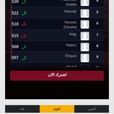
أمس
اليوم
غدا