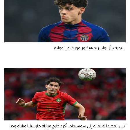
سبورت: أربيولا يريد هيكتور فورت في فولام
آس: تمهيدا لانتقاله إلى سوسيداد.. أكرد خارج مباراة مارسيليا وبلباو وديا