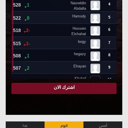
أمس
اليوم
غدا