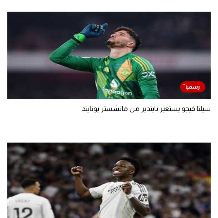
سيلتا فيجو يستعير بايندير من مانشستر يونايتد