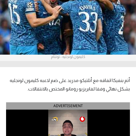
آراء حرة
ركن الألعاب
بطولات
أمريكا 2026
كليمون لونجليه - توتنام
الدوري المصري
الدوري الإنجليزي الممتاز
أتم بنفيكا اتفاقه مع أتلتيكو مدريد على ضم لاعبه كليمون لونجليه
بشكل نهائي وفقا لفابريزيو رومانو المختص بالانتقالات.
الدوري الإسباني
ADVERTISEMENT
الدوري الإيطالي
الدوري الألماني
الدوري الفرنسي