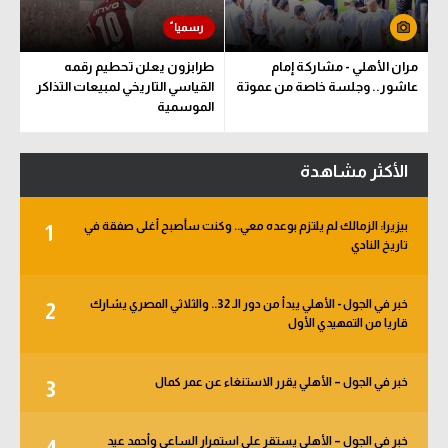
مران الأهلي - مشاركة إمام
طرابزون يعلن تحطيم رقمه
عاشور.. وجلسة خاصة من عموتة
القياسي التاريخي لمبيعات التذاكر
الموسمية
الأكثر مشاهدة
بيزيرا: الزمالك لم يلتزم بوعده معي.. وكنت سأصبح أغلى صفقة في
1
تاريخ النادي
خبر في الجول - الأهلي يبدأ من دور الـ 32.. والثلاثي المصري يشارك
2
قاريا من التمهيدي الأول
خبر في الجول – الأهلي يقرر الاستنغاء عن عمر كمال
3
خبر في الجول – الأهلي يستقر على استمرار الساعي وأحمد عيد