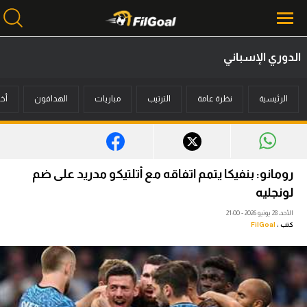
الدوري الإسباني
محتوى إخباري
الرئيسية
نظرة عامة
الترتيب
مباريات
الهدافون
أخب
الرئيسية
أخبار
مباريات
رومانو: بنفيكا يتمم اتفاقه مع أتلتيكو مدريد على ضم
ميركاتو
لونجليه
الأحد، 28 يونيو 2026 - 21:00
فانتازي في الجول
كتب :
FilGoal
مسابقة التوقعات
فيديوهات
عدسات