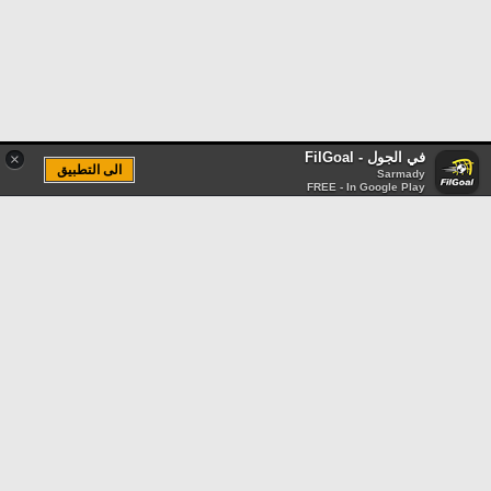
في الجول - FilGoal
×
الى التطبيق
Sarmady
FREE - In Google Play