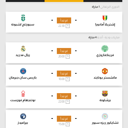
الدوري البرتغالي
1 مباراة
-
-
لم تبدأ
إشتريلا أمادورا
سبورتنج لشبونة
22:30
مباريات ودية - أندية
4 مباراة
-
-
لم تبدأ
فرينكفاروزي
ريال مدريد
20:00
-
-
لم تبدأ
مانشستر يونايتد
باريس سان جيرمان
18:00
-
-
لم تبدأ
برشلونة
نوتنجهام فورست
22:00
-
-
لم تبدأ
تشايكور ريزه سبور
بيراميدز
15:00