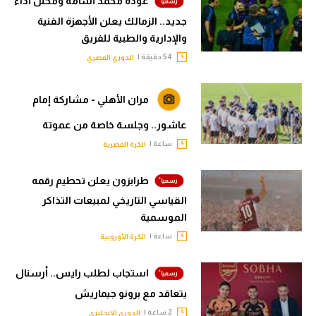
عودة محمد أسامة ومحلل أداء
جديد.. الزمالك يعلن الأجهزة الفنية
والإدارية والطبية للفريق
54 دقيقة |
الدوري المصري
مران الأهلي - مشاركة إمام
عاشور.. وجلسة خاصة من عموتة
ساعة |
الكرة المصرية
طرابزون يعلن تحطيم رقمه
القياسي التاريخي لمبيعات التذاكر
الموسمية
ساعة |
الكرة الأوروبية
استجاب لطلب رايس.. أرسنال
يتعاقد مع برونو جيماريش
2 ساعة |
الدوري الإنجليزي