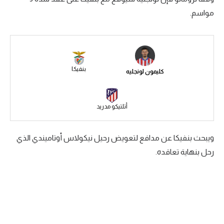
مواسم.
سعودي في الجول
الدوري الإنجليزي
الدوري الإسباني
بنفيكا
كليمون لونجليه
دوري أبطال أوروبا
القسم الثاني
أتلتيكو مدريد
رياضات أخرى
أمم إفريقيا
ويبحث بنفيكا عن مدافع لتعويض رحيل نيكولاس أوتاميندي الذي
رحل بنهاية تعاقده.
كرة السلة الأمريكية
كرة سلة
كرة يد
كرة طائرة