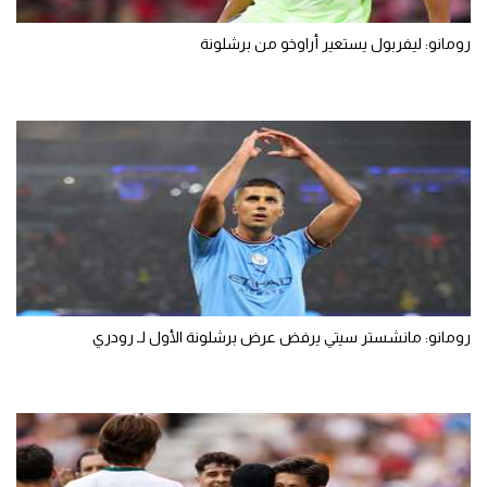
رومانو: ليفربول يستعير أراوخو من برشلونة
رومانو: مانشستر سيتي يرفض عرض برشلونة الأول لـ رودري