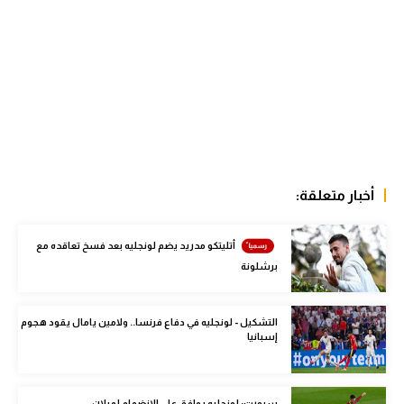
الوطن العربي
في المونديال
رياضة نسائية
آسيا
أمريكا
أخبار متعلقة:
ركن الألعاب
أتليتكو مدريد يضم لونجليه بعد فسخ تعاقده مع
أقسام خاصة
برشلونة
Gamers
ميركاتو
التشكيل - لونجليه في دفاع فرنسا.. ولامين يامال يقود هجوم
إسبانيا
تحقيق في الجول
تقرير في الجول
سبورت: لونجليه يوافق على الانضمام لميلان