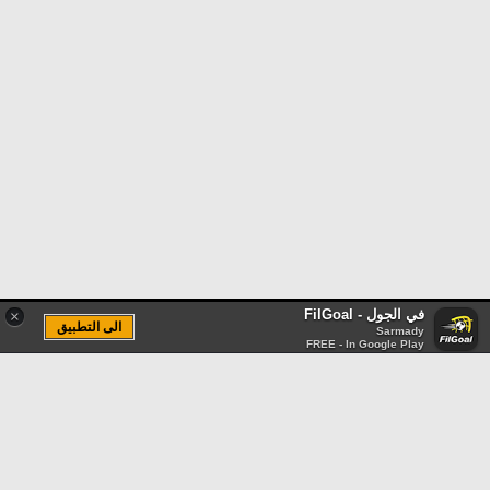
في الجول - FilGoal
×
الى التطبيق
Sarmady
FREE - In Google Play