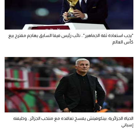
"يجب استعادة ثقة الجماهير".. نائب رئيس فيفا السابق يهاجم مقترح بيع
كأس العالم
الحياة الجزائرية: بيتكوفيتش يفسخ تعاقده مع منتخب الجزائر.. وخليفته
إسباني