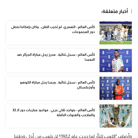
الوطن العربي
أخبار متعلقة:
في المونديال
كأس العالم - التعمري: لم نُخيب الظن.. وكان بإمكاننا تخطي
رياضة نسائية
دور المجموعات
آسيا
أمريكا
كأس العالم - سجل ثنائية.. محرز رجل مباراة الجزائر ضد
النمسا
ركن الألعاب
كأس العالم - سجل ثنائية.. ويسا رجل مباراة الكونغو
وأوزبكستان
أقسام خاصة
Gamers
ميركاتو
كأس العالم - بتواجد ثلاثي عربي.. مواعيد مباريات دور الـ 32
والملاعب والقنوات الناقلة
تحقيق في الجول
تقرير في الجول
وأضاف "اللعب للثأر لما حدث عام 1982؟ لا، نلعب من أجل وطننا