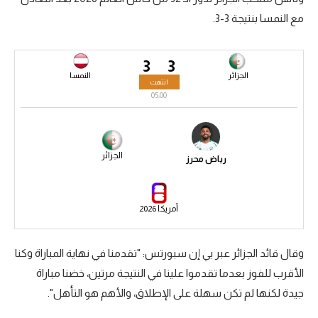
مع النمسا بنتيجة 3-3.
سعودي في الجول
الدوري الإنجليزي
3
3
الدوري الإسباني
الجزائر
النمسا
انتهت
05:00
دوري أبطال أوروبا
القسم الثاني
الجزائر
رياض محرز
رياضات أخرى
أمم إفريقيا
أمريكا 2026
كرة السلة الأمريكية
كرة سلة
وقال قائد الجزائر عبر بي إن سبورتس: "تقدمنا في نهاية المباراة وكنا
الأقرب للفوز بعدما تقدموا علينا في النتيجة مرتين، خضنا مباراة
كرة يد
جيدة لكنها لم تكن سهلة على الإطلاق، والأهم هو التأهل".
كرة طائرة