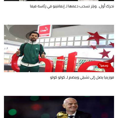
تحرك أول.. ويلز تسحب دعمها لـ إنفانتينو في رئاسة فيفا
فوزينيا يصل إلى تشيلي وينضم لـ كولو كولو