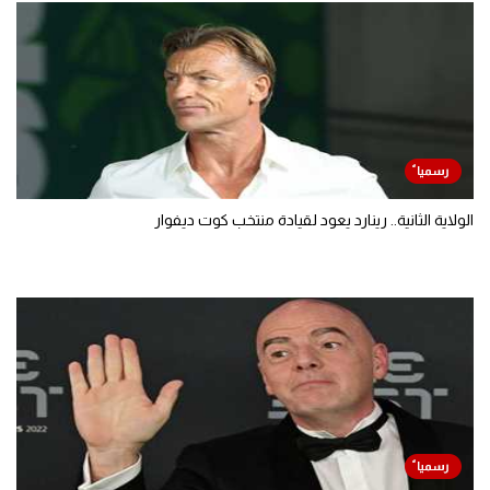
الولاية الثانية.. رينارد يعود لقيادة منتخب كوت ديفوار