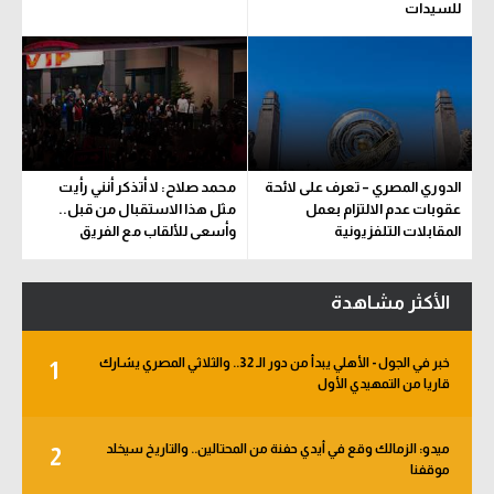
للسيدات
الدوري المصري – تعرف على لائحة
محمد صلاح: لا أتذكر أنني رأيت
عقوبات عدم الالتزام بعمل
مثل هذا الاستقبال من قبل..
المقابلات التلفزيونية
وأسعى للألقاب مع الفريق
الأكثر مشاهدة
خبر في الجول - الأهلي يبدأ من دور الـ 32.. والثلاثي المصري يشارك
1
قاريا من التمهيدي الأول
ميدو: الزمالك وقع في أيدي حفنة من المحتالين.. والتاريخ سيخلد
2
موقفنا