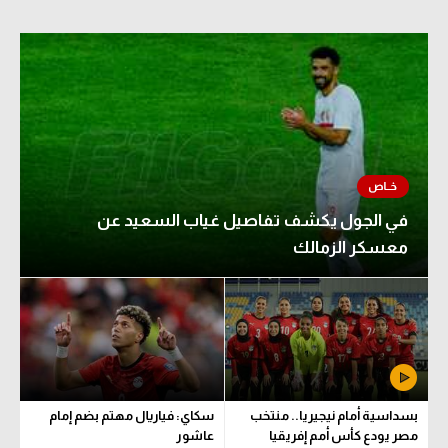
في الجول يكشف تفاصيل غياب السعيد عن
معسكر الزمالك
بسداسية أمام نيجيريا.. منتخب
سكاي: فياريال مهتم بضم إمام
مصر يودع كأس أمم إفريقيا
عاشور