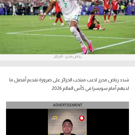
آراء حرة
ركن الألعاب
بطولات
أمريكا 2026
رياض محرز - الجزائر
الدوري المصري
الدوري الإنجليزي الممتاز
شدد رياض محرز لاعب منتخب الجزائر على ضرورة تقديم أفضل ما
لديهم أمام سويسرا في كأس العالم 2026.
الدوري الإسباني
ADVERTISEMENT
الدوري الإيطالي
الدوري الألماني
الدوري الفرنسي