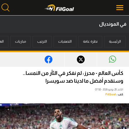
في المونديال
محتوى إخباري
الرئيسية
نظرة عامة
التصفيات
الترتيب
مباريات
اله
الرئيسية
أخبار
مباريات
كأس العالم - محرز: لم نفكر في الثأر من النمسا..
ميركاتو
وسنقدم أفضل ما لدينا ضد سويسرا
الأحد، 28 يونيو 2026 - 07:58
فانتازي في الجول
كتب :
FilGoal
مسابقة التوقعات
فيديوهات
عدسات