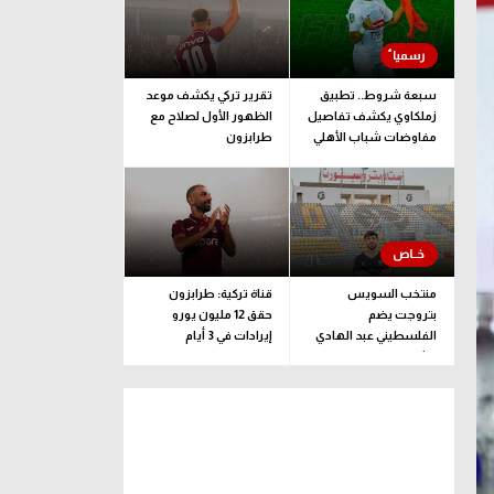
سبعة شروط.. تطبيق
تقرير تركي يكشف موعد
زملكاوي يكشف تفاصيل
الظهور الأول لصلاح مع
مفاوضات شباب الأهلي
طرابزون
لضم بيزيرا قبل غلق
الملف
منتخب السويس
قناة تركية: طرابزون
بتروجت يضم
حقق 12 مليون يورو
الفلسطيني عبد الهادي
إيرادات في 3 أيام
راشد