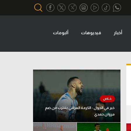
أخبار
فيديوهات
ألبومات
أقسام خاصة
Gamers
يكية
ميركاتو
تحقيق في الجول
تقرير في الجول
تحليل في الجول
حكايات في الجول
خبر في الجول - الكرمة العراقي يقترب من ضم
مروان حمدي
كويز في الجول
فيديو في الجول