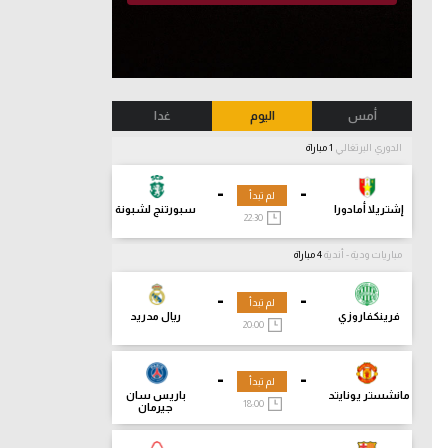
أمس
اليوم
غدا
الدوري البرتغالي
1 مباراة
-
-
لم تبدأ
إشتريلا أمادورا
سبورتنج لشبونة
22:30
مباريات ودية - أندية
4 مباراة
-
-
لم تبدأ
فرينكفاروزي
ريال مدريد
20:00
-
-
لم تبدأ
مانشستر يونايتد
باريس سان
18:00
جيرمان