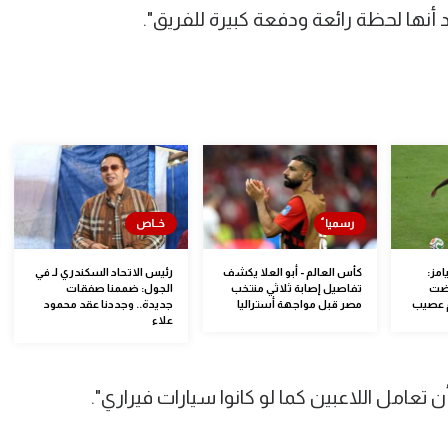
 أنها لحظة رائعة ودفعة كبيرة للفريق".
امز:
كأس العالم - أبو العلا يكشف
رئيس الاتحاد السكندري لـ في
رضت
تفاصيل إصابة ثلاثي منتخب
الجول: ضممنا صفقات
م عصيب
مصر قبل مواجهة أستراليا
جديدة.. وجددنا عقد محمود
علاء
تعامل اللاعبين كما لو كانوا سيارات فيراري".