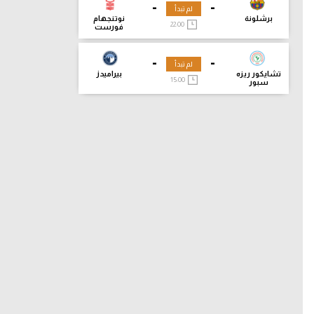
-
-
لم تبدأ
برشلونة
نوتنجهام
22:00
فورست
-
-
لم تبدأ
تشايكور ريزه
بيراميدز
15:00
سبور