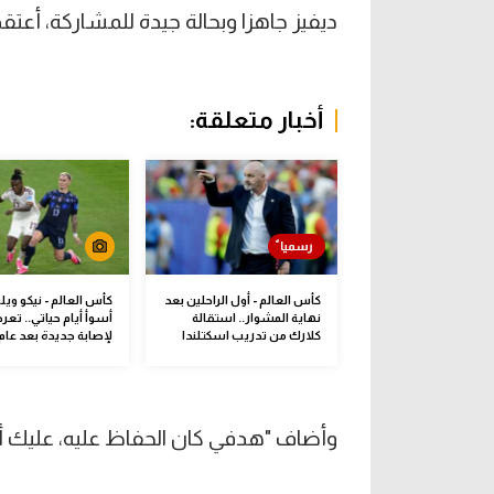
ديفيز جاهزا وبحالة جيدة للمشاركة، أعتقد
أخبار متعلقة:
كأس العالم - أول الراحلين بعد
كأس العالم - نيكو ويلي
نهاية المشوار.. استقالة
أسوأ أيام حياتي.. تع
كلارك من تدريب اسكتلندا
لإصابة جديدة بعد عا
وأضاف "هدفي كان الحفاظ عليه، عليك أن 