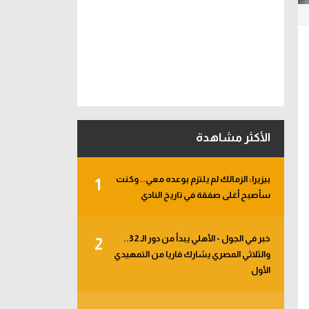
الأكثر مشاهدة
بيزيرا: الزمالك لم يلتزم بوعده معي.. وكنت
1
سأصبح أغلى صفقة في تاريخ النادي
خبر في الجول - الأهلي يبدأ من دور الـ 32..
2
والثلاثي المصري يشارك قاريا من التمهيدي
الأول