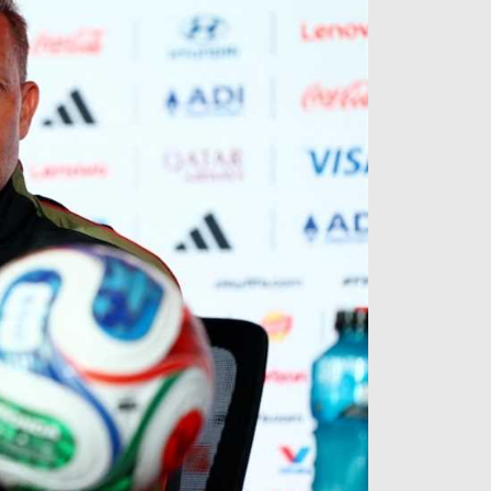
آراء حرة
الدوري ا
ركن الألعاب
دوري أبطا
دوري أبطا
كل البطولات