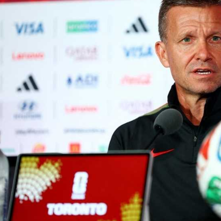
آسيا
دوري أبطال أوروبا
لسعودي للمحترفين
أمريكا
القسم الثاني
ل أوروبا
ركن الألعاب
رياضات أخرى
ل إفريقيا