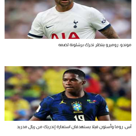
موندو: روميرو ينتظر تحرك برشلونة لضمه
آس: روما وأستون فيلا يستهدفان استعارة إندريك من ريال مدريد