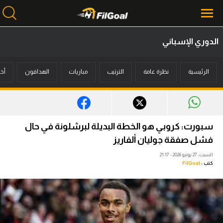
الدوري الإسباني
محتوى إخباري
الرئيسية
نظرة عامة
الترتيب
مباريات
الهدافون
أخب
الرئيسية
أخبار
مباريات
سبورت: كروبي هو الخطة البديلة لبرشلونة في حال
ميركاتو
فشل صفقة جوليان ألفاريز
السبت، 27 يونيو 2026 - 21:17
فانتازي في الجول
كتب :
FilGoal
مسابقة التوقعات
فيديوهات
عدسات