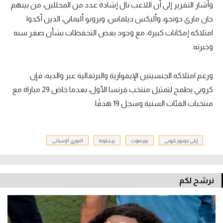
وأشار التقرير إلى أن اللاعب نال إشادة عدد من المحللين، من بينهم
جان ماري دونجو، وأليكس ديلماس، وبرونو أليماني، الذين أكدوا
امتلاكه إمكانات كبيرة، مع وجود بعض التحفظات بشأن صغر سنه
وخبرته.
ورغم امتلاكه الجنسيتين الإيفوارية والبرتغالية عبر والديه، فإن
كروبي يطمح لتمثيل منتخب فرنسا الأول، بعدما خاض 29 مباراة مع
منتخبات الفئات السنية وسجل 19 هدفًا.
إيلي جونيور كروبي
بورنموث
برشلونة
الدوري الإسباني
نرشح لكم