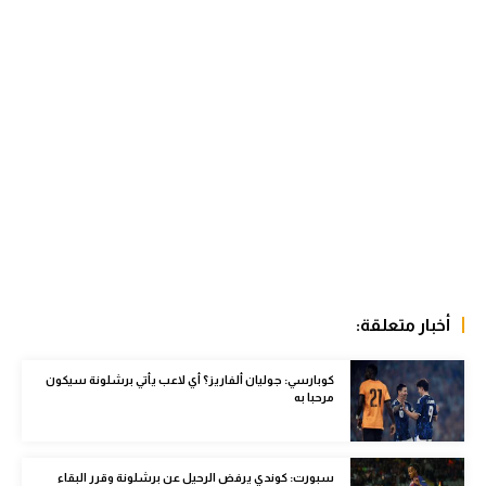
الوطن العربي
في المونديال
رياضة نسائية
آسيا
أمريكا
ركن الألعاب
أقسام خاصة
أخبار متعلقة:
Gamers
كوبارسي: جوليان ألفاريز؟ أي لاعب يأتي برشلونة سيكون
ميركاتو
مرحبا به
تحقيق في الجول
تقرير في الجول
سبورت: كوندي يرفض الرحيل عن برشلونة وقرر البقاء