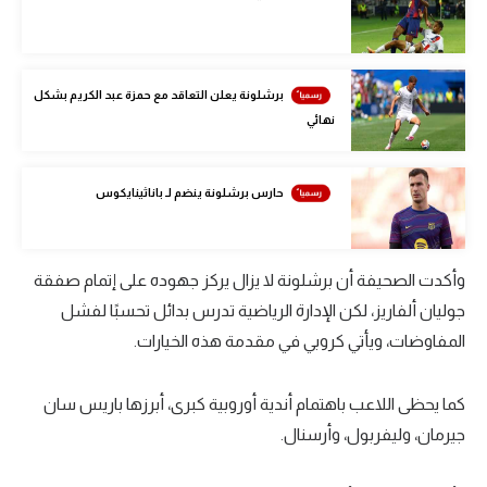
تحليل في الجول
حكايات في الجول
برشلونة يعلن التعاقد مع حمزة عبد الكريم بشكل
كويز في الجول
نهائي
فيديو في الجول
حارس برشلونة ينضم لـ باناثينايكوس
وأكدت الصحيفة أن برشلونة لا يزال يركز جهوده على إتمام صفقة
جوليان ألفاريز، لكن الإدارة الرياضية تدرس بدائل تحسبًا لفشل
المفاوضات، ويأتي كروبي في مقدمة هذه الخيارات.
كما يحظى اللاعب باهتمام أندية أوروبية كبرى، أبرزها باريس سان
جيرمان، وليفربول، وأرسنال.