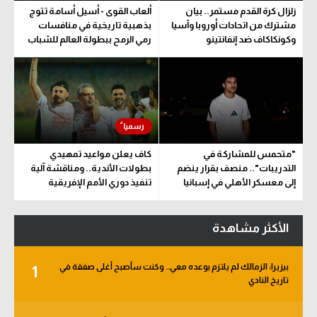
زلزال كرة القدم مستمر.. بيان
ألعاب القوى - أسيل أسامة تتوج
مشترك من اتحادات أوروبا وآسيا
بذهبية تاريخية في منافسات
وكونكاكاف ضد إنفانتينو
رمي الرمح ببطولة العالم للشباب
"متحمس للمشاركة في
كاف يعلن مواعيد تمهيدي
التدريبات".. منصف بقرار ينضم
بطولات الأندية.. ومناقشة آلية
إلى معسكر الأهلي في إسبانيا
تنفيذ دوري الأمم الإفريقية
المقترح
الأكثر مشاهدة
بيزيرا: الزمالك لم يلتزم بوعده معي.. وكنت سأصبح أغلى صفقة في
1
تاريخ النادي