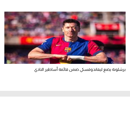
برشلونة يضع ليفاندوفسكي ضمن قائمة أساطير النادي