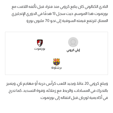
النادي الكتالوني كان يتابع كروبي منذ فترة، قبل تألقه اللافت مع
سعودي في الجول
بورنموث هذا الموسم، حيث سجل 13 هدفًا في الدوري الإنجليزي
الدوري الإنجليزي
الممتاز، لترتفع قيمته السوقية إلى نحو 70 مليون يورو.
الدوري الإسباني
دوري أبطال أوروبا
القسم الثاني
بورنموث
إيلي كروبي
رياضات أخرى
أمم إفريقيا
برشلونة
كرة السلة الأمريكية
ويبلغ كروبي 20 عامًا، ويجيد اللعب كرأس حربة أو مهاجم ثانٍ، ويتميز
كرة سلة
بالتحرك في المساحات، والربط مع زملائه، وقوة التسديد، كما تدرج
في أكاديمية لوريان قبل انتقاله إلى بورنموث.
كرة يد
كرة طائرة