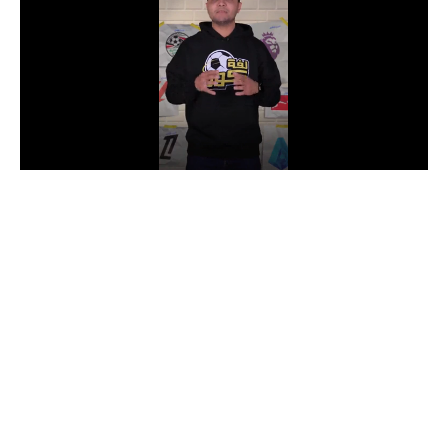
الدوري السعودي للمحترفين
دوري أبطال أوروبا
دوري أبطال إفريقيا
كل البطولات
أقسام
الكرة المصرية
الدوري المصري
الكرة الأوروبية
الكرة الإفريقية
منتخب مصر