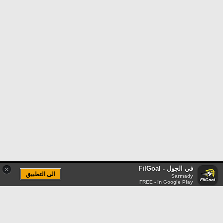
في الجول - FilGoal
×
الى التطبيق
Sarmady
FREE - In Google Play