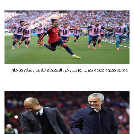
رومانو: خطوة جديدة تقرب توريس من الانضمام لباريس سان جيرمان