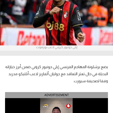
آراء حرة
ركن الألعاب
بطولات
الدوري المصري
إيلي جونيور كروبي لاعب بورنموث
الدوري الإنجليزي الممتاز
الدوري الإسباني
يضع برشلونة المهاجم الفرنسي إيلي جونيور كروبي ضمن أبرز خياراته
البديلة في حال تعثر التعاقد مع جوليان ألفاريز لاعب أتلتيكو مدريد
الدوري الإيطالي
وفقا لصحيفة سبورت.
الدوري الألماني
ADVERTISEMENT
الدوري التركي
الدوري الفرنسي