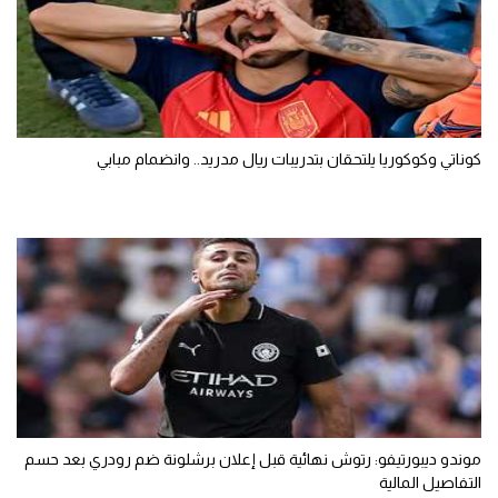
كوناتي وكوكوريا يلتحقان بتدريبات ريال مدريد.. وانضمام مبابي
موندو ديبورتيفو: رتوش نهائية قبل إعلان برشلونة ضم رودري بعد حسم
التفاصيل المالية