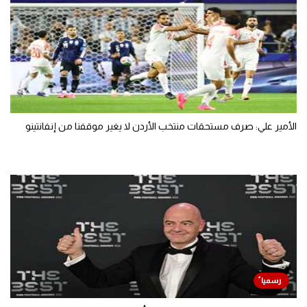
الأمير علي: صرف مستحقات منتخب الأردن لا يغير موقفنا من إنفانتينو