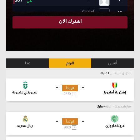
أمس
اليوم
غدا
الدوري البرتغالي
1 مباراة
-
-
لم تبدأ
إشتريلا أمادورا
سبورتنج لشبونة
22:30
مباريات ودية - أندية
4 مباراة
-
-
لم تبدأ
فرينكفاروزي
ريال مدريد
20:00