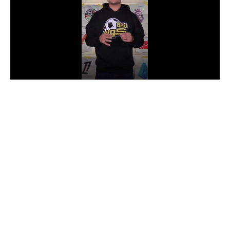
الدوري السعودي للمحترفين
دوري أبطال أوروبا
دوري أبطال إفريقيا
كل البطولات
أقسام
الكرة المصرية
الدوري المصري
الكرة الأوروبية
الكرة الإفريقية
منتخب مصر