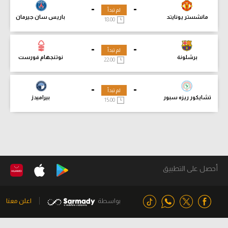
-
-
لم تبدأ
مانشستر يونايتد
باريس سان جيرمان
18:00
-
-
لم تبدأ
برشلونة
نوتنجهام فورست
22:00
-
-
لم تبدأ
تشايكور ريزه سبور
بيراميدز
15:00
أحصل على التطبيق
بواسطة
اعلن معنا