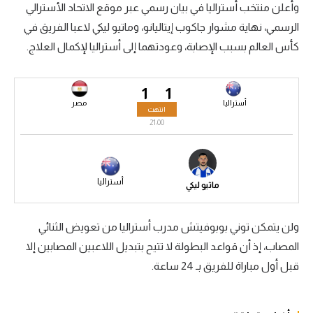
وأعلن منتخب أستراليا في بيان رسمي عبر موقع الاتحاد الأسترالي
سعودي في الجول
الرسمي، نهاية مشوار جاكوب إيتاليانو، وماتيو ليكي لاعبا الفريق في
كأس العالم بسبب الإصابة، وعودتهما إلى أستراليا لإكمال العلاج.
الدوري الإنجليزي
الدوري الإسباني
1
1
دوري أبطال أوروبا
أستراليا
مصر
انتهت
21:00
القسم الثاني
رياضات أخرى
أستراليا
ماثيو ليكي
أمم إفريقيا
كرة السلة الأمريكية
ولن يتمكن توني بوبوفيتش مدرب أستراليا من تعويض الثنائي
كرة سلة
المصاب، إذ أن قواعد البطولة لا تتيح بتبديل اللاعبين المصابين إلا
قبل أول مباراة للفريق بـ 24 ساعة.
كرة يد
كرة طائرة