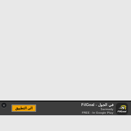
في الجول - FilGoal
×
الى التطبيق
Sarmady
FREE - In Google Play