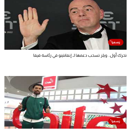
تحرك أول.. ويلز تسحب دعمها لـ إنفانتينو في رئاسة فيفا