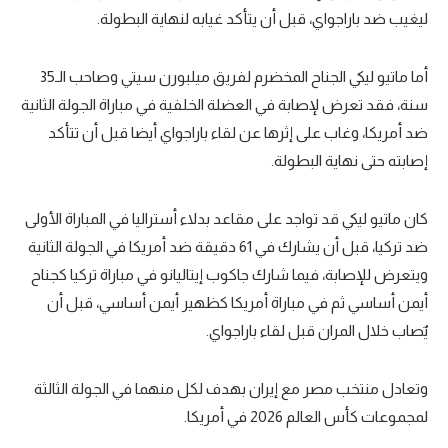
ليغيب ضد باراجواي، قبل أن يتأكد غيابه لنهاية البطولة.
تحليل في الجول
حكايات في الجول
أما ماتيو ليكي الجناح المخضرم لفريق ميلبورن سيتي وصاحب الـ35
سنة، فقد تعرض لإصابة في العضلة الخلفية في مباراة الجولة الثانية
كويز في الجول
ضد أمريكا، وغاب على إثرها عن لقاء باراجواي أيضا قبل أن تتأكد
فيديو في الجول
إصابته حتى نهاية البطولة.
كان ماتيو ليكي قد تواجد على مقاعد بدلاء أستراليا في المباراة الأولى
ضد تركيا، قبل أن يشارك في 61 دقيقة ضد أمريكا في الجولة الثانية
ويتعرض للإصابة، فيما شارك جاكوب إيتاليانو في مباراة تركيا كجناح
أيمن أساسي ثم في مباراة أمريكا كظهير أيمن أساسي، قبل أن
يٌصاب خلال المران قبل لقاء باراجواي.
وتعادل منتخب مصر مع إيران بهدف لكل منهما في الجولة الثالثة
لمجموعات كأس العالم 2026 في أمريكا.