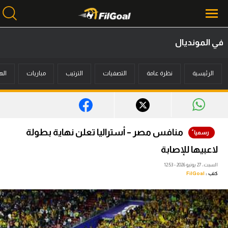
في المونديال
محتوى إخباري
الرئيسية
نظرة عامة
التصفيات
الترتيب
مباريات
اله
الرئيسية
أخبار
مباريات
منافس مصر – أستراليا تعلن نهاية بطولة
ميركاتو
لاعبيها للإصابة
فانتازي في الجول
السبت، 27 يونيو 2026 - 12:53
كتب :
FilGoal
مسابقة التوقعات
فيديوهات
عدسات