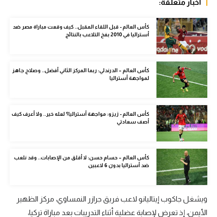
أخبار متعلقة:
الوطن العربي
كأس العالم - قبل اللقاء المقبل.. كيف وقعت مباراة مصر ضد
في المونديال
أستراليا في 2010 بفخ التلاعب بالنتائج
رياضة نسائية
آسيا
كأس العالم – الدرندلي: ربما المركز الثاني أفضل.. وصلاح جاهز
لمواجهة أستراليا
أمريكا
ركن الألعاب
كأس العالم - زيزو: مواجهة أستراليا؟ لعله خير.. ولا أعرف كيف
أصف سعادتي
أقسام خاصة
Gamers
كأس العالم – حسام حسن: لا أقلق من الإصابات.. وقد نلعب
ضد أستراليا بدون 6 لاعبين
ميركاتو
تحقيق في الجول
ويشغل جاكوب إيتاليانو لاعب فريق جرازر النمساوي، مركز الظهير
تقرير في الجول
الأيمن، إذ تعرض لإصابة عضلية أثناء التدريبات بعد مباراة تركيا،