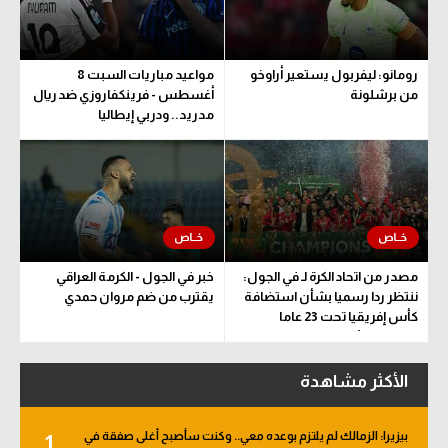
رومانو: ليفربول يستعير أراوخو
مواعيد مباريات السبت 8
من برشلونة
أغسطس - فرينكفاروزي ضد ريال
مدريد.. ودربي إيطاليا
مصدر من اتحاد الكرة لـ في الجول:
خبر في الجول - الكرمة العراقي
ننتظر ردا رسميا بشأن استضافة
يقترب من ضم مروان حمدي
كأس إفريقيا تحت 23 عاما
المؤهلة للأولمبياد
الأكثر مشاهدة
بيزيرا: الزمالك لم يلتزم بوعده معي.. وكنت سأصبح أغلى صفقة في
1