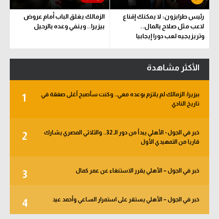
رئيس طرابزون: لا يمكنك إقناع
الزمالك يغلق الباب أمام عروض
لاعب مثل صلاح بالمال..
بيزيرا.. وينفي وعده بالرحيل
وتريزيجيه لعب دورا إيجابيا
الأكثر مشاهدة
بيزيرا: الزمالك لم يلتزم بوعده معي.. وكنت سأصبح أغلى صفقة في
1
تاريخ النادي
خبر في الجول - الأهلي يبدأ من دور الـ 32.. والثلاثي المصري يشارك
2
قاريا من التمهيدي الأول
خبر في الجول – الأهلي يقرر الاستنغاء عن عمر كمال
3
خبر في الجول – الأهلي يستقر على استمرار الساعي وأحمد عيد
4