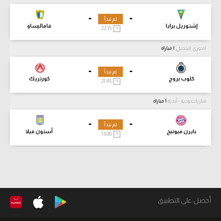
-
-
لم تبدأ
إشتوريل برايا
فاماليساو
22:15
الدوري البلجيكي
1 مباراة
-
-
لم تبدأ
كلوب بروج
كورتريك
21:45
مباريات ودية - أندية
1 مباراة
-
-
لم تبدأ
بايرن ميونيخ
أستون فيلا
13:00
أحصل على التطبيق