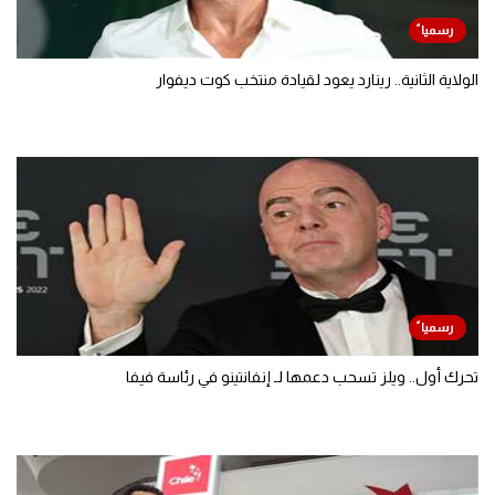
الولاية الثانية.. رينارد يعود لقيادة منتخب كوت ديفوار
تحرك أول.. ويلز تسحب دعمها لـ إنفانتينو في رئاسة فيفا