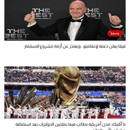
فيفا يعلن دعمه لإنفانتينو.. ويعتذر عن أزمة مشروع الاستثمار
ذا أثليتك: مدن أمريكية تطالب فيفا بملايين الدولارات بعد استضافة