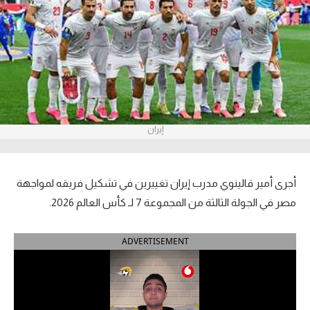
آراء حرة
ركن الألعاب
بطولات
أمريكا 2026
إيران
الدوري المصري
الدوري الإنجليزي الممتاز
أجرى أمير قالينوي مدرب إيران تغييرين في تشكيل فريقه لمواجهة
مصر في الجولة الثالثة من المجموعة 7 لـ كأس العالم 2026.
الدوري الإسباني
ADVERTISEMENT
الدوري الإيطالي
الدوري الألماني
الدوري الفرنسي