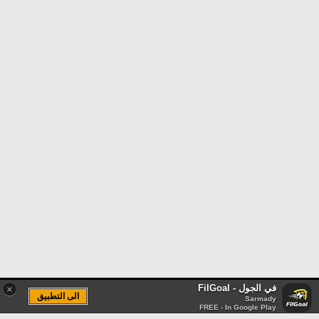
في الجول - FilGoal
×
الى التطبيق
Sarmady
FREE - In Google Play