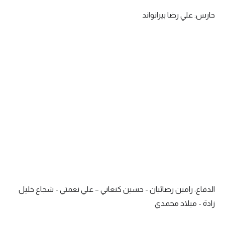
تحليل في الجول
حارس: علي رضا بيرانواند
حكايات في الجول
كويز في الجول
فيديو في الجول
الدفاع: رامين رضائيان - حسين كنعاني – علي نعمتي - شجاع خليل
زادة - ميلاد محمدي