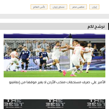
إيران
منافس مصر
تشكيل إيران
كأس العالم
نرشح لكم
الأمير علي: صرف مستحقات منتخب الأردن لا يغير موقفنا من إنفانتينو