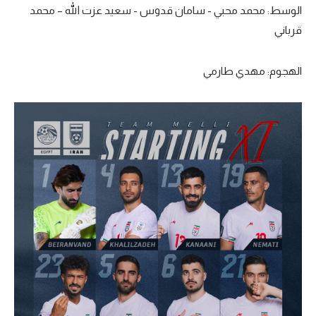
الوسط: محمد محبي - سامان قدوس - سعيد عزت الله – محمد
قرباني
الهجوم: مهدي طارمي