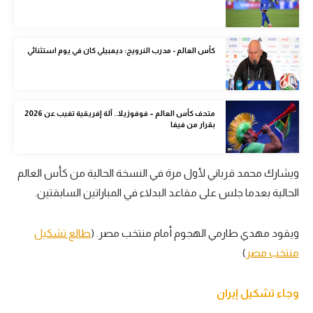
الوطن العربي
في المونديال
كأس العالم - مدرب النرويج: ديمبيلي كان في يوم استثنائي
رياضة نسائية
آسيا
متحف كأس العالم – فوفوزيلا.. آلة إفريقية تغيب عن 2026
أمريكا
بقرار من فيفا
ركن الألعاب
ويشارك محمد قرباني لأول مرة في النسخة الحالية من كأس العالم
الحالية بعدما جلس على مقاعد البدلاء في المباراتين السابقتين.
أقسام خاصة
Gamers
ويقود مهدي طارمي الهجوم أمام منتخب مصر. (
طالع تشكيل
ميركاتو
منتخب مصر
)
تحقيق في الجول
وجاء تشكيل إيران
تقرير في الجول