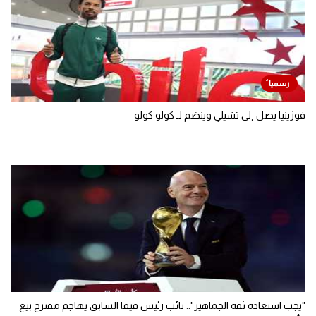
فوزينيا يصل إلى تشيلي وينضم لـ كولو كولو
"يجب استعادة ثقة الجماهير".. نائب رئيس فيفا السابق يهاجم مقترح بيع