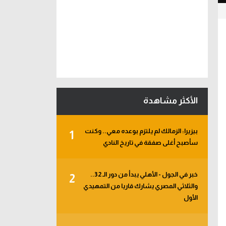
الأكثر مشاهدة
بيزيرا: الزمالك لم يلتزم بوعده معي.. وكنت
1
سأصبح أغلى صفقة في تاريخ النادي
خبر في الجول - الأهلي يبدأ من دور الـ 32..
2
والثلاثي المصري يشارك قاريا من التمهيدي
الأول