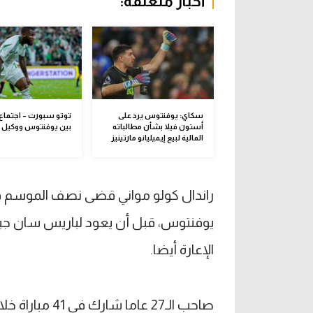
أخبار متعلقة:
سكاي: يوفنتوس يرد على
توتو سبورت – اجتماع
أستون فيلا بشأن مطالباته
بين يوفنتوس ووكيل 
المالية لبيع إيميليانو مارتينيز
راندال كولو مواني قضى نصف الموسم ق
يوفنتوس، قبل أن يعود لباريس سان جير
الإعارة أيضا.