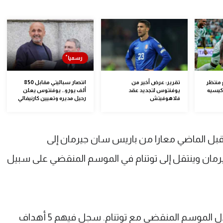
 منتظر
تقرير: عرض أخير من
انتصار سباليتي مقابل 850
كيسيه
يوفنتوس لتجديد عقد
ألف يورو.. يوفنتوس يعلن
فلاهوفيتش
رحيل مديره وتعيين كارنيفالي
بل الماضي معارا من باريس سان جيرمان إلى
مان وينتقل إلى توتنام في الموسم المنقضي على سبيل
صاحب الـ27 عاما شارك في 41 مباراة خلال الموسم المنقضي مع توتنام. سجل فيهم 5 أهداف