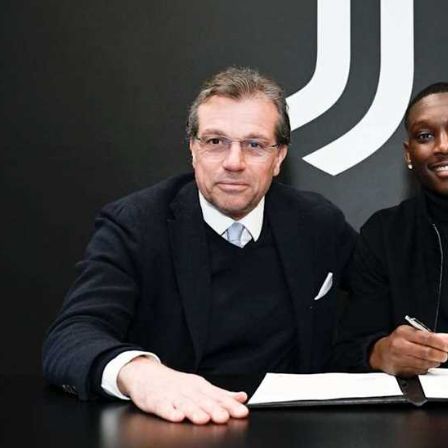
آسيا
دوري أبطال أوروبا
لسعودي للمحترفين
أمريكا
القسم الثاني
ل أوروبا
ركن الألعاب
رياضات أخرى
ل إفريقيا