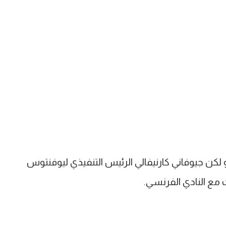
المبدئي 40 مليون يورو لكن جيوفاني كارنيفالي الرئيس التنفيذي ليوفنتوس
ع النادي الفرنسي.