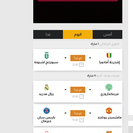
أمس
اليوم
غدا
الدوري البرتغالي
1 مباراة
-
-
لم تبدأ
إشتريلا أمادورا
سبورتنج لشبونة
22:30
مباريات ودية - أندية
4 مباراة
-
-
لم تبدأ
فرينكفاروزي
ريال مدريد
20:00
-
-
لم تبدأ
مانشستر يونايتد
باريس سان
18:00
جيرمان