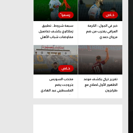
خبر في الجول - الكرمة
سبعة شروط.. تطبيق
العراقي يقترب من ضم
زملكاوي يكشف تفاصيل
مروان حمدي
مفاوضات شباب الأهلي
لضم بيزيرا قبل غلق
الملف
تقرير تركي يكشف موعد
منتخب السويس
الظهور الأول لصلاح مع
بتروجت يضم
طرابزون
الفلسطيني عبد الهادي
راشد