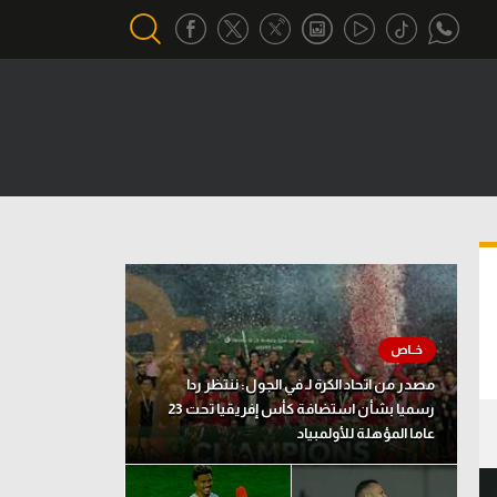
أقسام خاصة
Gamers
يكية
ميركاتو
تحقيق في الجول
تقرير في الجول
تحليل في الجول
مصدر من اتحاد الكرة لـ في الجول: ننتظر ردا
حكايات في الجول
رسميا بشأن استضافة كأس إفريقيا تحت 23
عاما المؤهلة للأولمبياد
كويز في الجول
فيديو في الجول