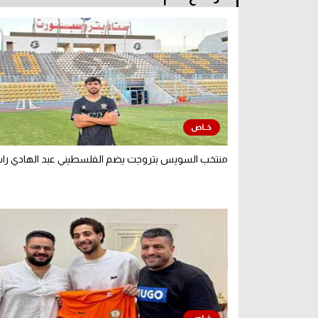
منتخب السويس بتروجت يضم الفلسطيني عبد الهادي را