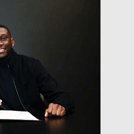
آراء حرة
الدوري ا
ركن الألعاب
دوري أبطا
دوري أبطا
كل البطولات