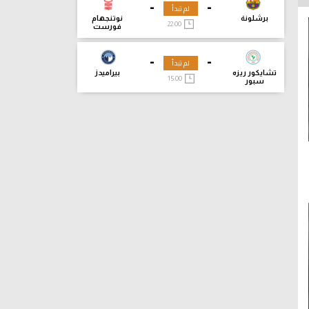
-
-
لم تبدأ
برشلونة
نوتنجهام
22:00
فورست
-
-
لم تبدأ
تشايكور ريزه
بيراميدز
15:00
سبور