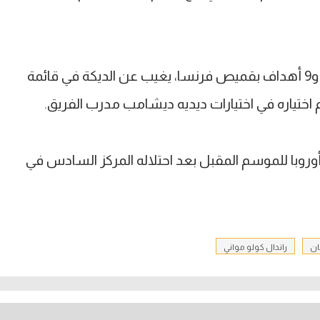
المهاجم الدولي صاحب الـ32 مباراة دولية و9 أهداف بقميص فرنسا، يغيب عن الديكة في قائمة
م اختياره في اختيارات ديديه ديشامب مدرب الفريق.
وبا للموسم المقبل بعد احتلاله المركز السادس في
ان
راندال كولو مواني