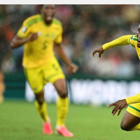
آسيا
دوري أبطال أوروبا
لسعودي للمحترفين
أمريكا
القسم الثاني
ل أوروبا
ركن الألعاب
رياضات أخرى
ل إفريقيا