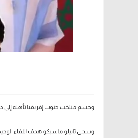
وحسم منتخب جنوب إفريقيا تأهله إلى دور الـ 32 بعد الفوز على كوريا الجنوبية بهدف 
وسجل ثابيلو ماسيكو هدف اللقاء الوحيد في