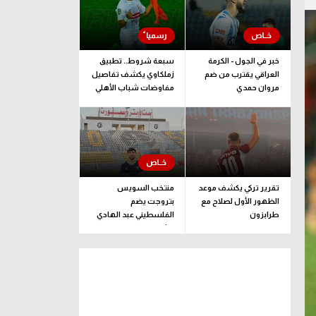
خبر في الجول - الكرمة
سبعة شروط.. تطبيق
العراقي يقترب من ضم
زملكاوي يكشف تفاصيل
مروان حمدي
مفاوضات شباب الأهلي
لضم بيزيرا قبل غلق
الملف
تقرير تركي يكشف موعد
منتخب السويس
الظهور الأول لصلاح مع
بتروجت يضم
طرابزون
الفلسطيني عبد الهادي
راشد