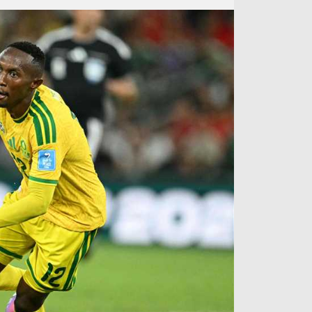
آراء حرة
الدوري ا
ركن الألعاب
دوري أبطا
دوري أبطا
كل البطولات