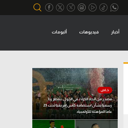
أخبار
فيديوهات
ألبومات
أقسام خاصة
Gamers
يكية
ميركاتو
تحقيق في الجول
تقرير في الجول
تحليل في الجول
مصدر من اتحاد الكرة لـ في الجول: ننتظر ردا
حكايات في الجول
رسميا بشأن استضافة كأس إفريقيا تحت 23
عاما المؤهلة للأولمبياد
كويز في الجول
فيديو في الجول