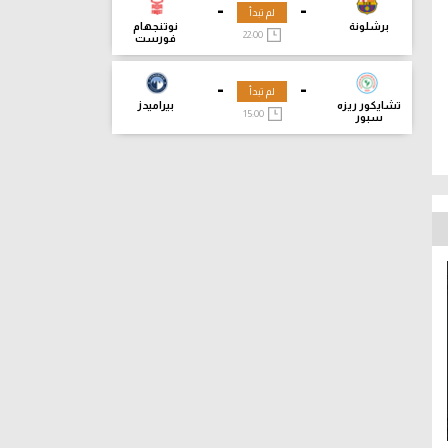
-
-
لم تبدأ
برشلونة
نوتنجهام
22:00
فورست
-
-
لم تبدأ
تشايكور ريزه
بيراميدز
15:00
سبور