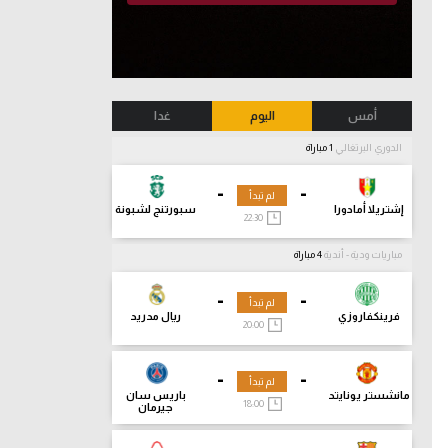
أمس
اليوم
غدا
الدوري البرتغالي
1 مباراة
-
-
لم تبدأ
إشتريلا أمادورا
سبورتنج لشبونة
22:30
مباريات ودية - أندية
4 مباراة
-
-
لم تبدأ
فرينكفاروزي
ريال مدريد
20:00
-
-
لم تبدأ
مانشستر يونايتد
باريس سان
18:00
جيرمان