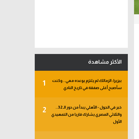
الأكثر مشاهدة
بيزيرا: الزمالك لم يلتزم بوعده معي.. وكنت
1
سأصبح أغلى صفقة في تاريخ النادي
خبر في الجول - الأهلي يبدأ من دور الـ 32..
2
والثلاثي المصري يشارك قاريا من التمهيدي
الأول