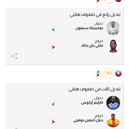
تبديل رابع في صفوف هايتي.
دخول
دومينيك سيمون
خروج
دانلي جان جاك
80
تبديل ثالث في صفوف هايتي.
دخول
كارلينز أركوس
خروج
جيان كيفين دوفرني