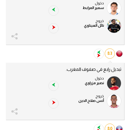
دخول
سمير المرابط
خروج
نائل العيناوي
83
تبديل رابع في صفوف المغرب.
دخول
نصير مزراوي
خروج
أنس صلاح الدين
80