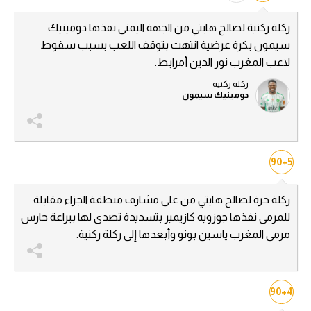
الوطن العربي
ركلة ركنية لصالح هايتي من الجهة اليمنى نفذها دومينيك
في المونديال
سيمون بكرة عرضية انتهت بتوقف اللعب بسبب سقوط
لاعب المغرب نور الدين أمرابط.
رياضة نسائية
ركلة ركنية
دومينيك سيمون
آسيا
أمريكا
ركن الألعاب
90+5
ركلة حرة لصالح هايتي من على مشارف منطقة الجزاء مقابلة
أقسام خاصة
للمرمى نفذها جوزويه كازيمير بتسديدة تصدى لها ببراعة حارس
Gamers
مرمى المغرب ياسين بونو وأبعدها إلى ركلة ركنية.
ميركاتو
تحقيق في الجول
90+4
تقرير في الجول