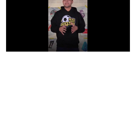
الدوري السعودي للمحترفين
دوري أبطال أوروبا
دوري أبطال إفريقيا
كل البطولات
أقسام
الكرة المصرية
الدوري المصري
الكرة الأوروبية
الكرة الإفريقية
منتخب مصر