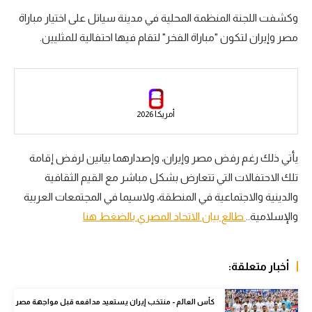
وكشفت اللجنة المنظمة المحلية في مدينة سياتل على اختيار مباراة
سعودي في الجول
مصر وإيران لتكون "مباراة الفخر" لتقام فيها احتفالية للمثليين.
الدوري الإنجليزي
الدوري الإسباني
دوري أبطال أوروبا
أمريكا 2026
القسم الثاني
يأتي ذلك رغم رفض مصر وإيران، وإصدارهما بيانين لرفض إقامة
رياضات أخرى
تلك الاحتفالات التي تتعارض بشكل مباشر مع القيم الثقافية
أمم إفريقيا
والدينية والاجتماعية في المنطقة، ولاسيما في المجتمعات العربية
كرة السلة الأمريكية
والإسلامية..
طالع بيان الاتحاد المصري بالضغط هنا
كرة سلة
أخبار متعلقة:
كرة يد
كرة طائرة
كأس العالم - منتخب إيران يستعيد مدافعه قبل مواجهة مصر