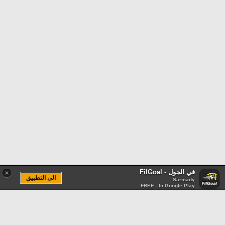
في الجول - FilGoal
×
الى التطبيق
Sarmady
FREE - In Google Play