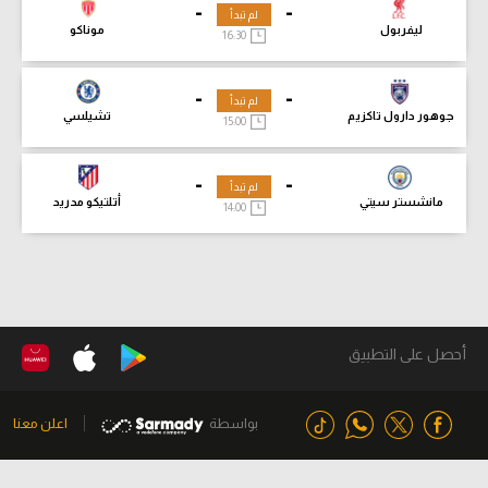
-
-
لم تبدأ
ليفربول
موناكو
16:30
-
-
لم تبدأ
جوهور دارول تاكزيم
تشيلسي
15:00
-
-
لم تبدأ
مانشستر سيتي
أتلتيكو مدريد
14:00
أحصل على التطبيق
بواسطة
اعلن معنا