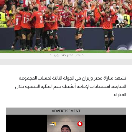
آراء حرة
ركن الألعاب
بطولات
أمريكا 2026
منتخب مصر ضد نيوزيلندا
الدوري المصري
الدوري الإنجليزي الممتاز
تشهد مباراة مصر وإيران في الجولة الثالثة لحساب المجموعة
السابعة، استعدادات لإقامة أنشطة دعم المثلية الجنسية خلال
الدوري الإسباني
المباراة.
الدوري الإيطالي
ADVERTISEMENT
الدوري الألماني
الدوري الفرنسي