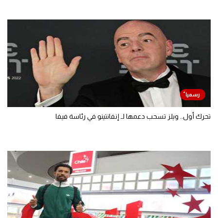
تحرك أول.. ويلز تسحب دعمها لـ إنفانتينو في رئاسة فيفا