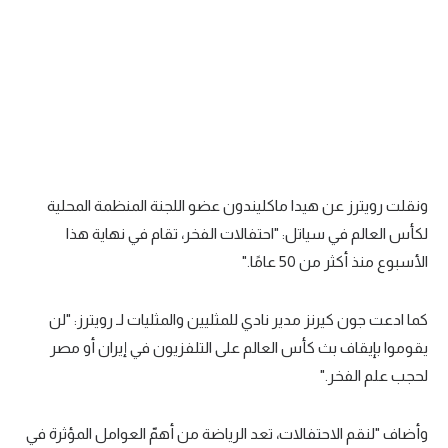
تحليل في الجول
حكايات في الجول
كويز في الجول
فيديو في الجول
ونقلت رويترز عن هيدا ماكليندون عضو اللجنة المنظمة المحلية
لكأس العالم في سياتل: "احتفالات الفخر، تقام في نهاية هذا
الأسبوع منذ أكثر من 50 عامًا."
كما ادعت جون كيرنز مدير نادي للمثليين والمثليات لـ رويترز: "لن
يقوموا بإيقاف بث كأس العالم على التلفزيون في إيران أو مصر
لحجب علم الفخر."
وأضاف "لنقم الاحتفالات، تعد الرياضة من أهمّ العوامل المؤثرة في