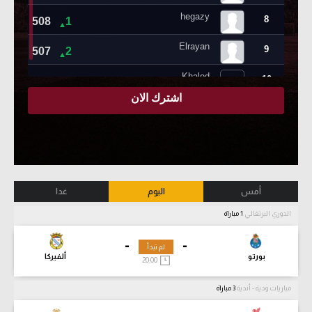
أمس
اليوم
غدا
الدوري البرتغالي
1 مباراة
-
-
لم تبدأ
بورتو
ألفيركا
20:00
مباريات ودية - أندية
3 مباراة