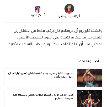
الوطن العربي
في المونديال
أتلتيكو مدريد
أليخاندرو جريمالدو
رياضة نسائية
وكشف فابريزيو أن جريمالدو كان يرغب فقط في الانتقال إلى
آسيا
أتلتيكو مدريد، حيث تم الاتفاق على البنود الشخصية الأسبوع
أمريكا
الماضي، قبل أن يُغلق الملف بشكل رسمي خلال الساعات الأخيرة.
ركن الألعاب
أخبار متعلقة:
أقسام خاصة
سبورت: أتلتيكو مدريد يضع فلاهوفيتش ضمن خياراته حال
Gamers
رحيل جوليان ألفاريز
ميركاتو
تحقيق في الجول
آس: "نادٍ غير نزيه".. أتلتيكو مدريد يقاضي برشلونة بعد
تصريحات ألفاريز
تقرير في الجول