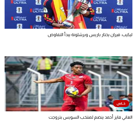
ليكيب: فيران يختار باريس وبرشلونة يبدأ التفاوض
الغاني فايز أحمد ينضم لمنتخب السويس بتروجت