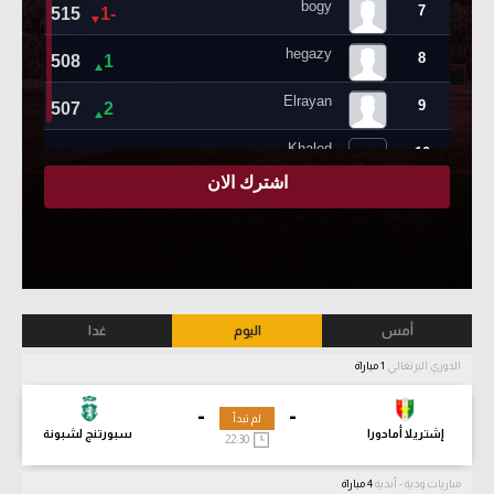
أمس
اليوم
غدا
الدوري البرتغالي
1 مباراة
-
-
لم تبدأ
إشتريلا أمادورا
سبورتنج لشبونة
22:30
مباريات ودية - أندية
4 مباراة