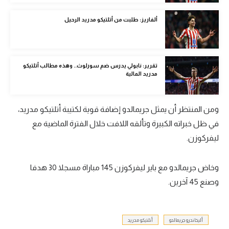
تحليل في الجول
ألفاريز: طلبت من أتلتيكو مدريد الرحيل
حكايات في الجول
كويز في الجول
تقرير: نابولي يدرس ضم سورلوث.. وهذه مطالب أتلتيكو
مدريد المالية
فيديو في الجول
ومن المنتظر أن يمثل جريمالدو إضافة قوية لكتيبة أتلتيكو مدريد،
في ظل خبراته الكبيرة وتألقه اللافت خلال الفترة الماضية مع
ليفركوزن.
وخاض جريمالدو مع باير ليفركوزن 145 مباراة مسجلا 30 هدفا
وصنع 45 آخرين.
أليخاندرو جريمالدو
أتلتيكو مدريد