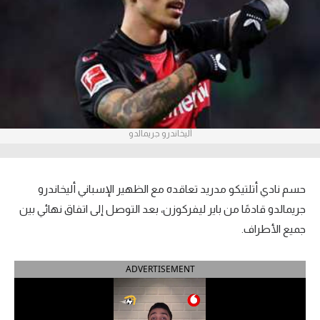
آراء حرة
ركن الألعاب
بطولات
أمريكا 2026
أليخاندرو جريمالدو
الدوري المصري
الدوري الإنجليزي الممتاز
حسم نادي أتلتيكو مدريد تعاقده مع الظهير الإسباني أليخاندرو
جريمالدو قادمًا من باير ليفركوزن، بعد التوصل إلى اتفاق نهائي بين
الدوري الإسباني
جميع الأطراف.
الدوري الإيطالي
ADVERTISEMENT
الدوري الألماني
الدوري الفرنسي