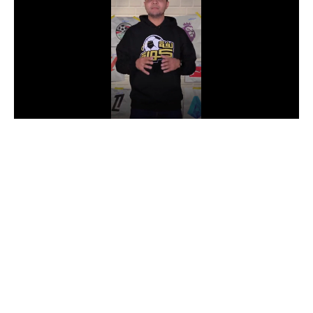
الدوري السعودي للمحترفين
دوري أبطال أوروبا
دوري أبطال إفريقيا
كل البطولات
أقسام
الكرة المصرية
الدوري المصري
الكرة الأوروبية
الكرة الإفريقية
منتخب مصر