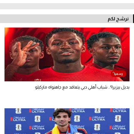
نرشح لكم
بديل بيزيرا؟.. شباب أهلي دبي يتعاقد مع جاهنواه ماركيلو