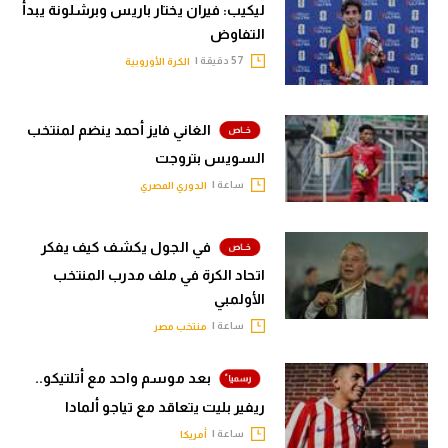
ليكيب: فيران يختار باريس وبرشلونة يبدأ
التفاوض
57 دقيقة |
الكرة الأوروبية
الغاني فايز أحمد ينضم لمنتخب
السويس بتروجت
ساعة |
الدوري المصري
في الجول يكشف كيف يفكر
اتحاد الكرة في ملف مدرب المنتخب
الأولمبي
ساعة |
منتخب مصر
بعد موسم واحد مع أتلتيكو..
ريفير بليت يتعاقد مع تياجو ألمادا
ساعة |
أمريكا