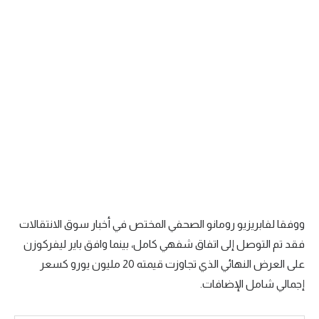
سعودي في الجول
الدوري الإنجليزي
الدوري الإسباني
دوري أبطال أوروبا
القسم الثاني
رياضات أخرى
أمم إفريقيا
كرة السلة الأمريكية
ووفقا لفابريزيو رومانو الصحفي المختص في أخبار سوق الانتقالات
فقد تم التوصل إلى اتفاق شفهي كامل، بينما وافق باير ليفركوزن
كرة سلة
على العرض النهائي الذي تجاوزت قيمته 20 مليون يورو كسعر
كرة يد
إجمالي شامل الإضافات.
كرة طائرة