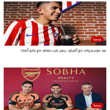
بعد موسم واحد مع أتلتيكو.. ريفير بليت يتعاقد مع تياجو ألمادا