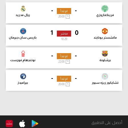
-
-
لم تبدأ
فرينكفاروزي
ريال مدريد
20:00
1
0
مباشر
مانشستر يونايتد
باريس سان جيرمان
10:31
-
-
لم تبدأ
برشلونة
نوتنجهام فورست
22:00
-
-
لم تبدأ
تشايكور ريزه سبور
بيراميدز
20:00
أحصل على التطبيق