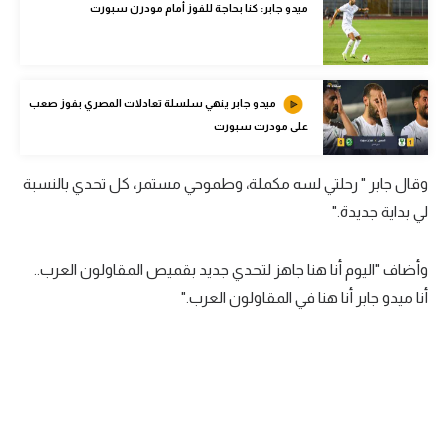
ميدو جابر: كنا بحاجة للفوز أمام مودرن سبورت
الوطن العربي
في المونديال
رياضة نسائية
ميدو جابر ينهي سلسلة تعادلات المصري بفوز صعب
على مودرت سبورت
آسيا
أمريكا
وقال جابر " رحلتي لسه مكملة، وطموحي مستمر، كل تحدي بالنسبة
لي بداية جديدة."
ركن الألعاب
وأضاف "اليوم أنا هنا جاهز لتحدي جديد بقميص المقاولون العرب..
أقسام خاصة
أنا ميدو جابر أنا هنا في المقاولون العرب."
Gamers
ميركاتو
تحقيق في الجول
تقرير في الجول