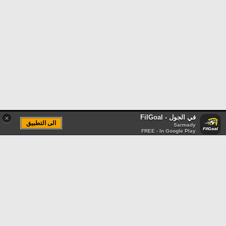
في الجول - FilGoal
×
الى التطبيق
Sarmady
FREE - In Google Play