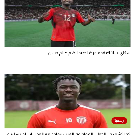
سكاي: سلتيك قدم عرضا جديدا لضم هيثم حسن
كما كشف في الجول.. المقاولون العرب يتعاقد مع الموريتاني إدريسا تيام