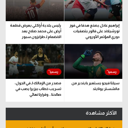
إبراهيم عادل يصنع هدفا في فوز
رئيس بلدية أراكلي يعرض قطعة
نورشيلاند على فالور بتصفيات
أرض على محمد صلاح بعد
دوري المؤتمر الأوروبي
الانضمام لـ طرابزون سبور
سيلتا فيجو يستعير بايندير من
مصدر من الزمالك لـ في الجول:
مانشستر يونايتد
تسريب خطاب بيزيرا يصب في
صالحنا.. وقرارنا نهائي
الأكثر مشاهدة