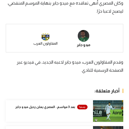
وكان المصري أنهى تعاقده مع ميدو جابر بنهاية الموسم المنقضي،
سعودي في الجول
ليصبح لاعبا حرًا.
الدوري الإنجليزي
الدوري الإسباني
دوري أبطال أوروبا
المقاولون العرب
ميدو جابر
القسم الثاني
وقدم المقاولون العرب، ميدو جابر لاعبه الجديد، في فيديو عبر
رياضات أخرى
الصفحة الرسمية للنادي.
أمم إفريقيا
كرة السلة الأمريكية
أخبار متعلقة:
كرة سلة
بعد 3 مواسم.. المصري يعلن رحيل ميدو جابر
كرة يد
كرة طائرة