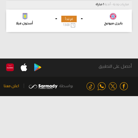
مباريات ودية - أندية
1 مباراة
-
-
لم تبدأ
بايرن ميونيخ
أستون فيلا
13:00
أحصل على التطبيق
بواسطة
اعلن معنا