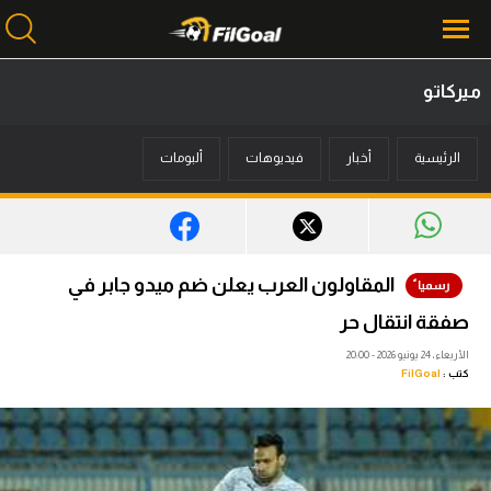
ميركاتو
محتوى إخباري
الرئيسية
أخبار
فيديوهات
ألبومات
الرئيسية
أخبار
مباريات
المقاولون العرب يعلن ضم ميدو جابر في
ميركاتو
صفقة انتقال حر
فانتازي في الجول
الأربعاء، 24 يونيو 2026 - 20:00
كتب :
FilGoal
مسابقة التوقعات
فيديوهات
عدسات