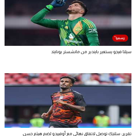
سيلتا فيجو يستعير بايندير من مانشستر يونايتد
تقرير: سلتيك توصل لاتفاق نهائي مع أوفييدو لضم هيثم حسن