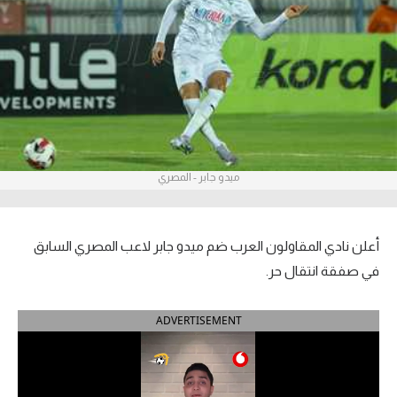
آراء حرة
ركن الألعاب
بطولات
أمريكا 2026
ميدو جابر - المصري
الدوري المصري
الدوري الإنجليزي الممتاز
أعلن نادي المقاولون العرب ضم ميدو جابر لاعب المصري السابق
الدوري الإسباني
في صفقة انتقال حر.
الدوري الإيطالي
ADVERTISEMENT
الدوري الألماني
الدوري الفرنسي