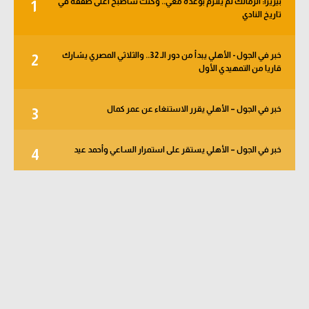
بيزيرا: الزمالك لم يلتزم بوعده معي.. وكنت سأصبح أغلى صفقة في
1
تاريخ النادي
خبر في الجول - الأهلي يبدأ من دور الـ 32.. والثلاثي المصري يشارك
2
قاريا من التمهيدي الأول
خبر في الجول – الأهلي يقرر الاستنغاء عن عمر كمال
3
خبر في الجول – الأهلي يستقر على استمرار الساعي وأحمد عيد
4