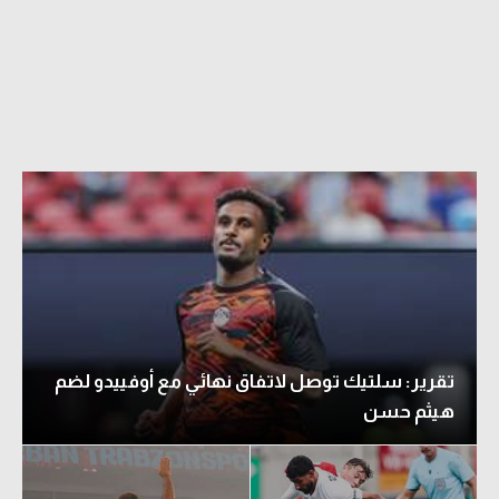
تقرير: سلتيك توصل لاتفاق نهائي مع أوفييدو لضم
هيثم حسن