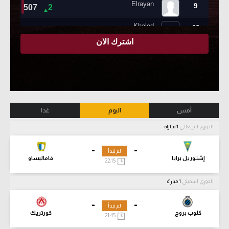
أمس
اليوم
غدا
الدوري البرتغالي
1 مباراة
-
-
لم تبدأ
إشتوريل برايا
فاماليساو
22:15
الدوري البلجيكي
1 مباراة
-
-
لم تبدأ
كلوب بروج
كورتريك
21:45