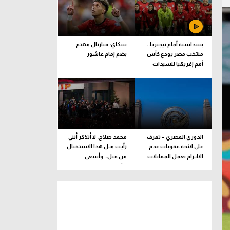
بسداسية أمام نيجيريا..
سكاي: فياريال مهتم
منتخب مصر يودع كأس
بضم إمام عاشور
أمم إفريقيا للسيدات
الدوري المصري – تعرف
محمد صلاح: لا أتذكر أنني
على لائحة عقوبات عدم
رأيت مثل هذا الاستقبال
الالتزام بعمل المقابلات
من قبل.. وأسعى
التلفزيونية
للألقاب مع الفريق