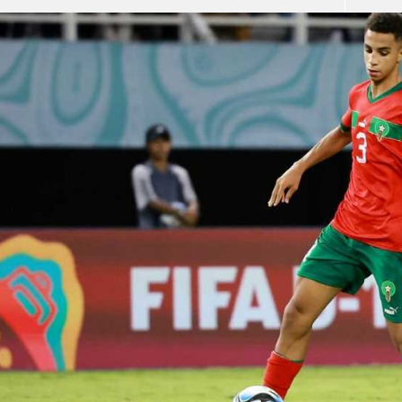
آسيا
دوري أبطال أوروبا
لسعودي للمحترفين
أمريكا
القسم الثاني
ل أوروبا
ركن الألعاب
رياضات أخرى
ل إفريقيا