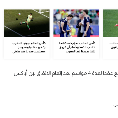
منتخب
كأس العالم - مدرب اسكتلندا:
كأس العالم - بونو: المغرب
 قوي
لا نحب الخسارة أمام أي فريق..
يتطور دفاعيا وهجوميا..
لكننا صمدنا ضد المغرب
وسنلعب بجدية ضد هايتي
وأوضحت التقارير ذاتها أن زهواني سيوقع عقدا لمدة 4 مواسم بعد إتمام الاتفاق بين أياكس