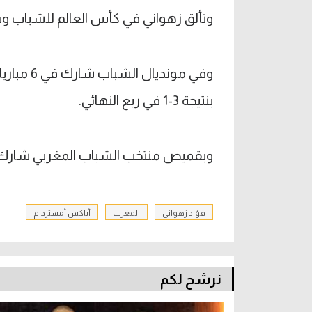
وتألق زهواني في كأس العالم للشباب وس
بنتيجة 3-1 في ربع النهائي.
وبقميص منتخب الشباب المغربي شارك اللاعب في 20 مباراة 
فؤاد زهواني
المغرب
أياكس أمستردام
نرشح لكم