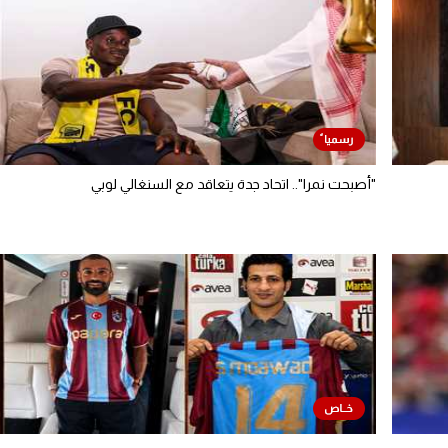
"أصبحت نمرا".. اتحاد جدة يتعاقد مع السنغالي لوبي