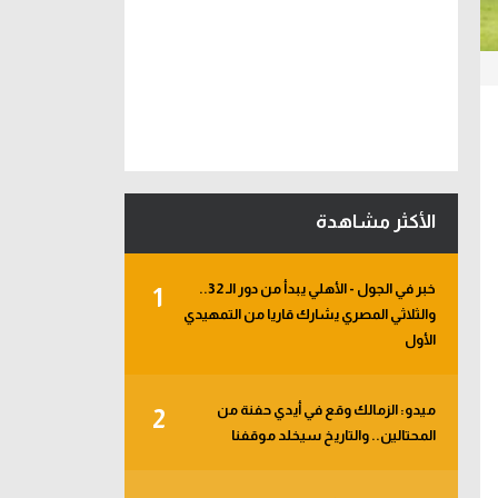
الأكثر مشاهدة
خبر في الجول - الأهلي يبدأ من دور الـ 32..
1
والثلاثي المصري يشارك قاريا من التمهيدي
الأول
ميدو: الزمالك وقع في أيدي حفنة من
2
المحتالين.. والتاريخ سيخلد موقفنا