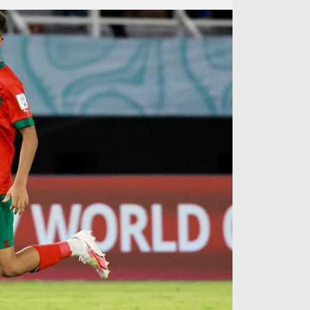
آراء حرة
الدوري ا
ركن الألعاب
دوري أبطا
دوري أبطا
كل البطولات