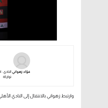
فؤاد زهواني
النادي : ا
تواركة
وارتبط زهواني بالانتقال إلى النادي الأه