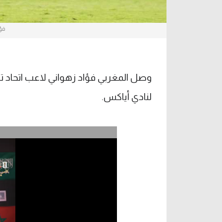
فؤ
وصل المغربي فؤاد زهواني لاعب اتحاد تو
لنادي أياكس.