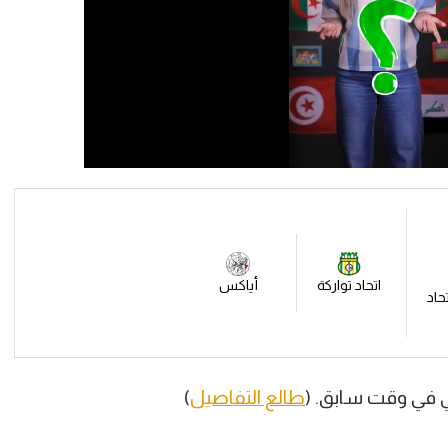
اتحاد تواركة
أياكس
تحاد
لي في وقت سابق. (
طالع التفاصيل
)