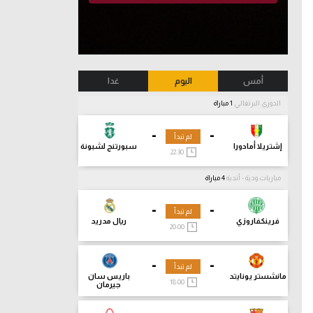
أمس
اليوم
غدا
الدوري البرتغالي
1 مباراة
-
-
لم تبدأ
إشتريلا أمادورا
سبورتنج لشبونة
22:30
مباريات ودية - أندية
4 مباراة
-
-
لم تبدأ
فرينكفاروزي
ريال مدريد
20:00
-
-
لم تبدأ
مانشستر يونايتد
باريس سان
18:00
جيرمان