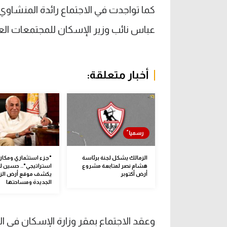
كما تواجدت في الاجتماع رائدة المنشاوي 
عباس نائب وزير الإسكان للمجتمعات الع
أخبار متعلقة:
الزمالك يشكل لجنة برئاسة
"جزء استثماري ومكان
هشام نصر لمتابعة مشروع
استراتيجي".. حسين ل
أرض أكتوبر
يكشف موقع أرض الز
الجديدة ومساحتها
وعقد الاجتماع بمقر وزارة الإسكان في الع