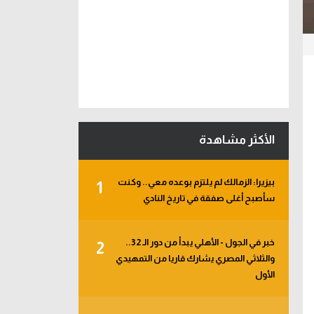
الأكثر مشاهدة
بيزيرا: الزمالك لم يلتزم بوعده معي.. وكنت
1
سأصبح أغلى صفقة في تاريخ النادي
خبر في الجول - الأهلي يبدأ من دور الـ 32..
2
والثلاثي المصري يشارك قاريا من التمهيدي
الأول