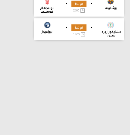
-
-
لم تبدأ
برشلونة
نوتنجهام
22:00
فورست
-
-
لم تبدأ
تشايكور ريزه
بيراميدز
15:00
سبور