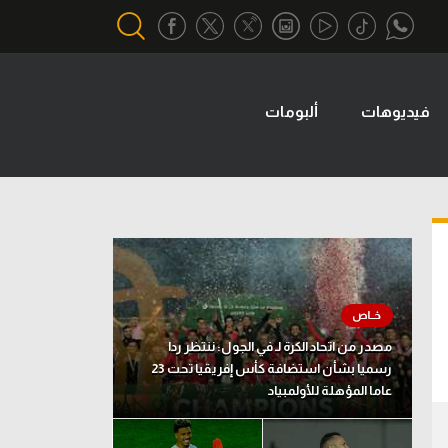
فيديوهات
ألبومات
أقسام خاصة
Gamers
يكية
ميركاتو
تحقيق في الجول
تقرير في الجول
تحليل في الجول
مصدر من اتحاد الكرة لـ في الجول: ننتظر ردا
حكايات في الجول
رسميا بشأن استضافة كأس إفريقيا تحت 23
عاما المؤهلة للأولمبياد
كويز في الجول
فيديو في الجول