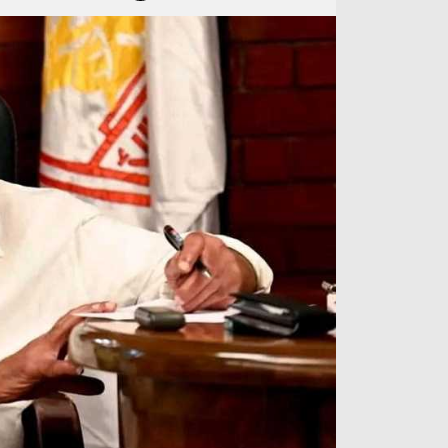
آراء حرة
الدوري ا
ركن الألعاب
دوري أبطا
دوري أبطا
كل البطولات