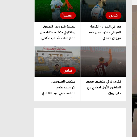
خبر في الجول - الكرمة
سبعة شروط.. تطبيق
العراقي يقترب من ضم
زملكاوي يكشف تفاصيل
مروان حمدي
مفاوضات شباب الأهلي
لضم بيزيرا قبل غلق
الملف
تقرير تركي يكشف موعد
منتخب السويس
الظهور الأول لصلاح مع
بتروجت يضم
طرابزون
الفلسطيني عبد الهادي
راشد