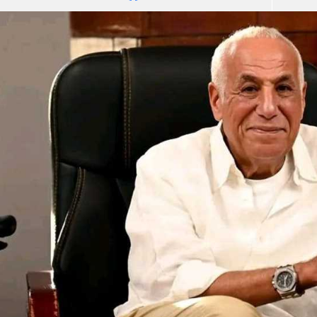
آسيا
دوري أبطال أوروبا
لسعودي للمحترفين
أمريكا
القسم الثاني
ل أوروبا
ركن الألعاب
رياضات أخرى
ل إفريقيا