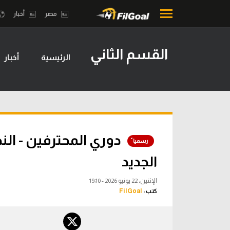
مصر
أخبار
القسم الثاني
الرئيسية
أخبار
محتوى إخباري
بطولات
الرئيسية
أمريكا 2026
أخبار
الدوري ا
مباريات
الدوري الإ
ميركاتو
الدوري ال
الجديد
فانتازي في الجول
الدوري ال
الإثنين، 22 يونيو 2026 - 19:10
مسابقة التوقعات
كتب :
FilGoal
الدوري الأ
فيديوهات
الدوري ا
عدسات