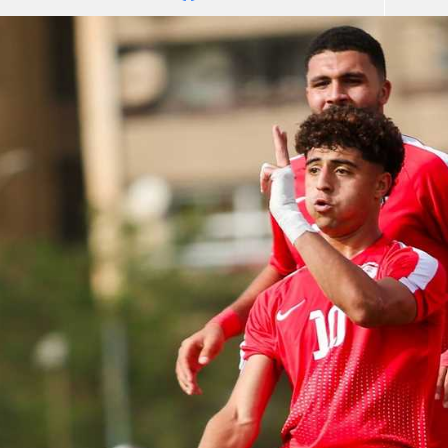
آسيا
دوري أبطال أوروبا
لسعودي للمحترفين
أمريكا
القسم الثاني
ل أوروبا
ركن الألعاب
رياضات أخرى
ل إفريقيا