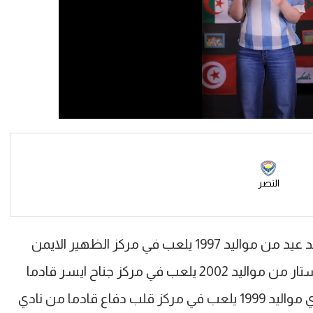
النصر
وأشار النادي إلى تعاقده مع الثلاثي، محمد عيد من مواليد 1997 يلعب في مركز الظهير الايمن
قادما من نادي الإعلاميين ومازن عبد الستار من مواليد 2002 يلعب في مركز جناح ايسر قادما
من نادي اتحاد الشرطة وعبدالله شعراوي مواليد 1999 يلعب في مركز قلب دفاع قادما من نادي