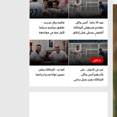
بعد 14 عاما.. أنس وائل
قائمة ريال مدريد -
يهاجم مسؤولي الزمالك:
ظهور برناردو سيلفا
أبلغوني برحيلي قبل إغلاق
لأول مرة في مواجهة
القيد بأيام
فرينتشفاروشي
خبر في الجول - على
كرة يد - الزمالك يعلن
رأسهم أنس وائل..
تعيين لوكا مديرا رياضيا
الزمالك يقرر رحيل رباعي
فريق الشباب