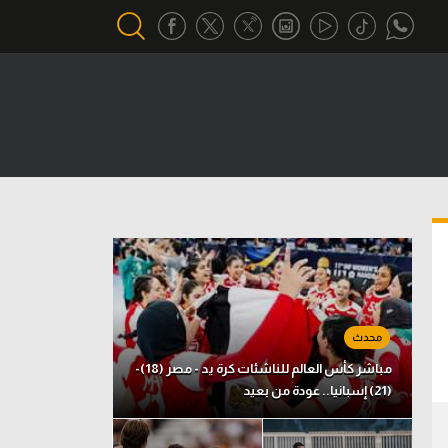
أقسام خاصة
Gamers
يكية
ميركاتو
تحقيق في الجول
تقرير في الجول
تحليل في الجول
حكايات في الجول
مباشر كأس العالم للناشئات كرة يد - مصر (18)-
(21) إسبانيا.. عودة من بعيد
كويز في الجول
فيديو في الجول