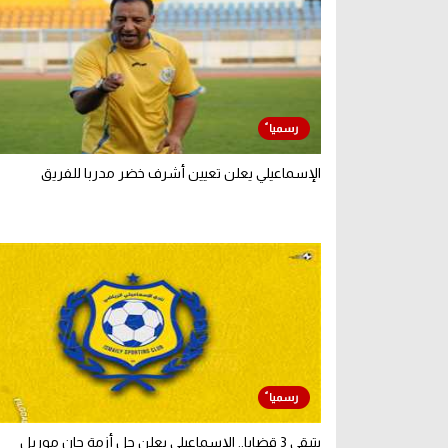
الإسماعيلي يعلن تعيين أشرف خضر مدربا للفريق
يتبقى 3 قضايا.. الإسماعيلي يعلن حل أزمة جان موريل