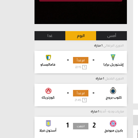
أمس
اليوم
غدا
الدوري البرتغالي
1 مباراة
-
-
لم تبدأ
إشتوريل برايا
فاماليساو
22:15
الدوري البلجيكي
1 مباراة
-
-
لم تبدأ
كلوب بروج
كورتريك
21:45
مباريات ودية - أندية
1 مباراة
1
2
انتهت
بايرن ميونيخ
أستون فيلا