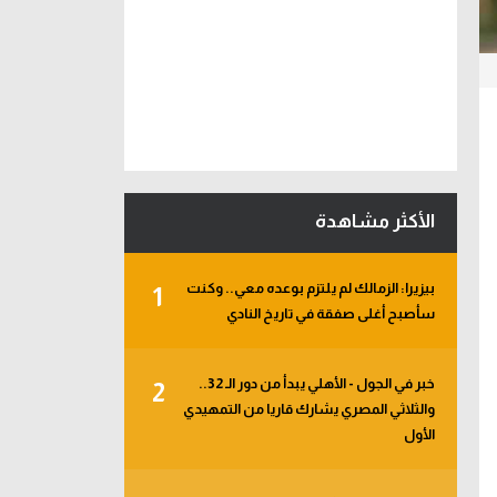
الأكثر مشاهدة
بيزيرا: الزمالك لم يلتزم بوعده معي.. وكنت
1
سأصبح أغلى صفقة في تاريخ النادي
خبر في الجول - الأهلي يبدأ من دور الـ 32..
2
والثلاثي المصري يشارك قاريا من التمهيدي
الأول