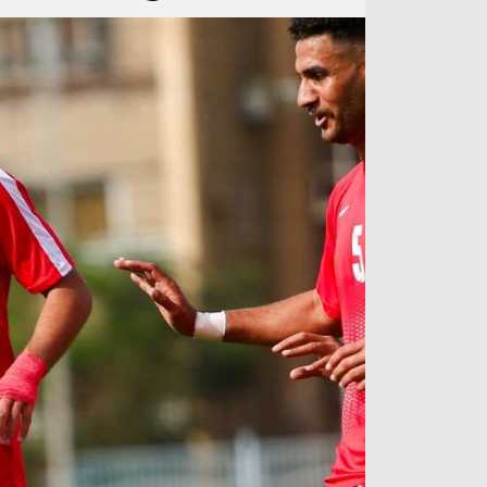
آراء حرة
الدوري ا
ركن الألعاب
دوري أبطا
دوري أبطا
كل البطولات