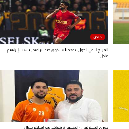
المريخ لـ في الجول: تقدمنا بشكوى ضد بيراميدز بسبب إبراهيم
عادل
دوري المحترفين - المنصورة يتعاقد مع إسلام جمال