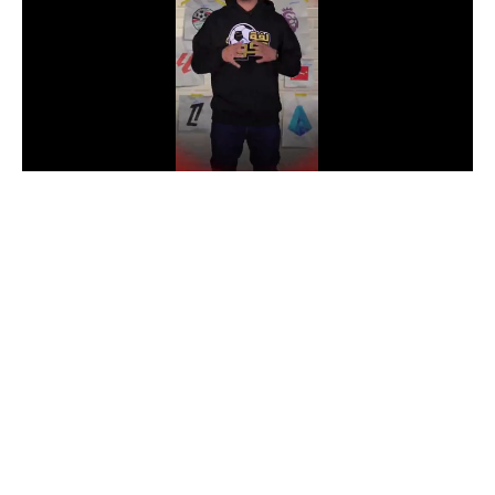
الدوري السعودي للمحترفين
دوري أبطال أوروبا
دوري أبطال إفريقيا
كل البطولات
أقسام
الكرة المصرية
الدوري المصري
الكرة الأوروبية
الكرة الإفريقية
منتخب مصر