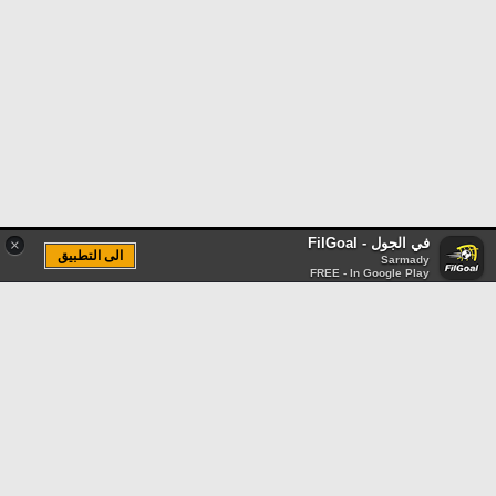
في الجول - FilGoal
×
الى التطبيق
Sarmady
FREE - In Google Play