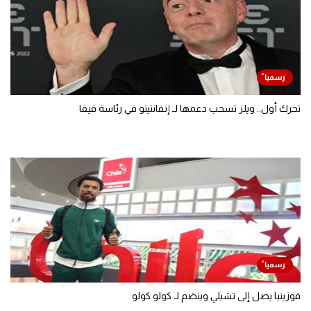
تحرك أول.. ويلز تسحب دعمها لـ إنفانتينو في رئاسة فيفا
فوزينيا يصل إلى تشيلي وينضم لـ كولو كولو