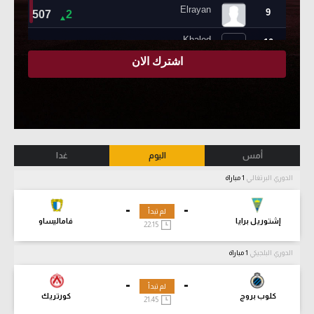
أمس
اليوم
غدا
الدوري البرتغالي
1 مباراة
-
-
لم تبدأ
إشتوريل برايا
فاماليساو
22:15
الدوري البلجيكي
1 مباراة
-
-
لم تبدأ
كلوب بروج
كورتريك
21:45