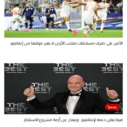
الأمير علي: صرف مستحقات منتخب الأردن لا يغير موقفنا من إنفانتينو
فيفا يعلن دعمه لإنفانتينو.. ويعتذر عن أزمة مشروع الاستثمار