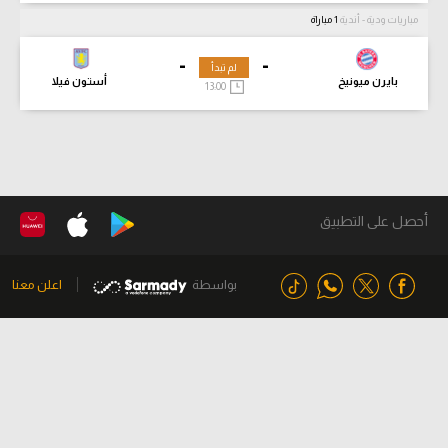
مباريات ودية - أندية
1 مباراة
-
-
لم تبدأ
بايرن ميونيخ
أستون فيلا
13:00
أحصل على التطبيق
بواسطة
اعلن معنا