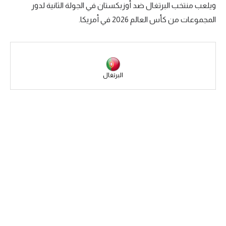
ويلعب منتخب البرتغال ضد أوزبكستان في الجولة الثانية لدور
سعودي في الجول
المجموعات من كأس العالم 2026 في أمريكا.
الدوري الإنجليزي
الدوري الإسباني
دوري أبطال أوروبا
البرتغال
القسم الثاني
رياضات أخرى
أمم إفريقيا
كرة السلة الأمريكية
كرة سلة
كرة يد
كرة طائرة