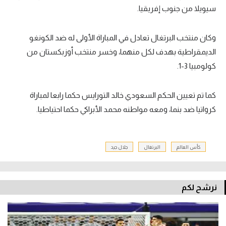
سيويلا من جنوب إفريقيا.
تحليل في الجول
حكايات في الجول
وكان منتخب البرتغال تعادل في المباراة الأولى له ضد الكونغو
الديمقراطية بهدف لكل منهما، وخسر منتخب أوزبكستان من
كويز في الجول
كولومبيا 3-1.
فيديو في الجول
كما تم تعيين الحكم السعودي خالد التورايس حكما رابعا لمباراة
كرواتيا ضد بنما، ومعه مواطنه محمد الأبراكي حكما احتياطيا.
كأس العالم
البرتغال
جلال جيد
نرشح لكم