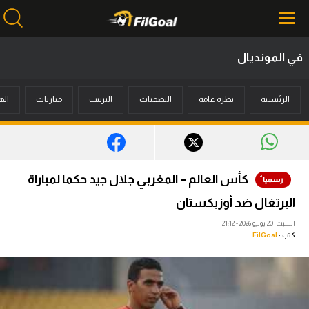
في المونديال
محتوى إخباري
الرئيسية
نظرة عامة
التصفيات
الترتيب
مباريات
اله
الرئيسية
أخبار
مباريات
كأس العالم – المغربي جلال جيد حكما لمباراة
ميركاتو
البرتغال ضد أوزبكستان
فانتازي في الجول
السبت، 20 يونيو 2026 - 21:12
كتب :
FilGoal
مسابقة التوقعات
فيديوهات
عدسات