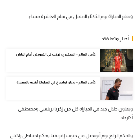
الوطن العربي
وتقام المباراة يوم الثلاثاء المقبل في تمام العاشرة مساء.
في المونديال
رياضة نسائية
أخبار متعلقة:
آسيا
كأس العالم – السخيري: نرغب في التعويض أمام اليابان
أمريكا
ركن الألعاب
كأس العالم – رينار: تواجدي في البطولة أشبه بالمعجزة
أقسام خاصة
Gamers
ويعاون جلال جيد في المباراة كل من زكريا برينسي ومصطفى
ميركاتو
أكارداد.
تحقيق في الجول
والحكم الرابع توم أبونجيل من جنوب إفريقيا، وحكم احتياطي زاكيلي
تقرير في الجول