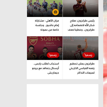
رئيس طرابزون: صلاح
مران الأهلي - مشاركة
شكر الله لانضمامه إلى
إمام عاشور.. وجلسة
طرابزون.. وغطينا نصف
خاصة من عموتة
قيمة الصفقة
طرابزون يعلن تحطيم
استجاب لطلب رايس..
رقمه القياسي التاريخي
أرسنال يتعاقد مع برونو
لمبيعات التذاكر
جيماريش
الموسمية