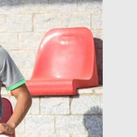
آراء حرة
الدوري ا
ركن الألعاب
دوري أبطا
دوري أبطا
كل البطولات