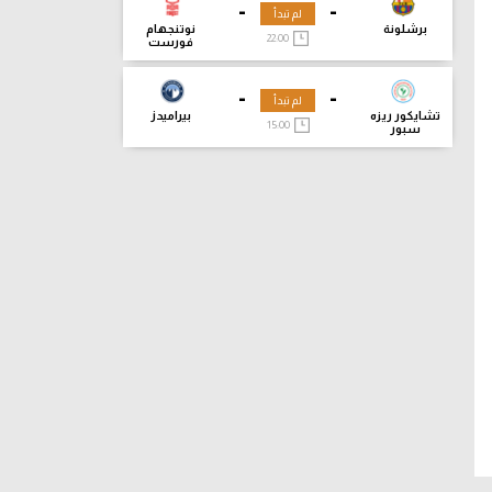
-
-
لم تبدأ
برشلونة
نوتنجهام
22:00
فورست
-
-
لم تبدأ
تشايكور ريزه
بيراميدز
15:00
سبور