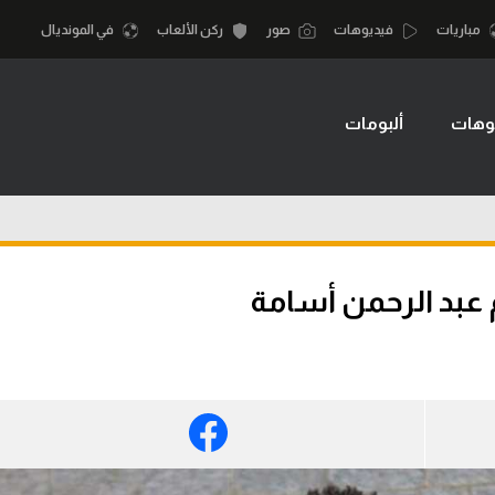
مباريات
فيديوهات
صور
ركن الألعاب
في المونديال
وهات
ألبومات
أقسام
أمم إفريقيا
الكرة المصرية
كرة السلة الأمر
الدوري المصري
لمصري
كرة سلة
الكرة الأوروبية
نجليزي الممتاز
كرة يد
عبد الرحمن أسامة
الكرة الإفريقية
إسباني
كرة طائرة
منتخب مصر
إيطالي
الوطن العربي
سعودي في الجول
في المونديال
لماني
الدوري الإنجليزي
رياضة نسائية
لفرنسي
الدوري الإسباني