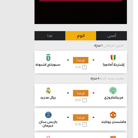
أمس
اليوم
غدا
الدوري البرتغالي
1 مباراة
-
-
لم تبدأ
إشتريلا أمادورا
سبورتنج لشبونة
22:30
مباريات ودية - أندية
4 مباراة
-
-
لم تبدأ
فرينكفاروزي
ريال مدريد
20:00
-
-
لم تبدأ
مانشستر يونايتد
باريس سان
18:00
جيرمان