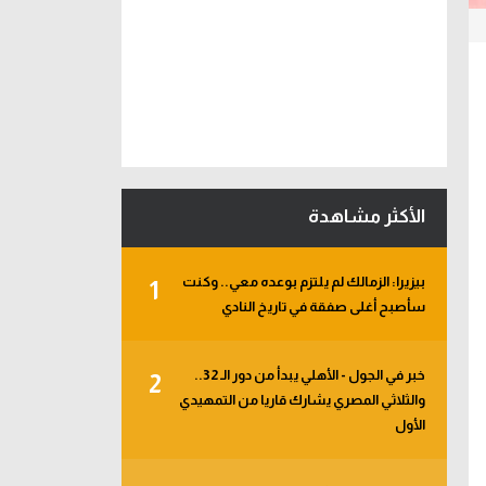
الأكثر مشاهدة
بيزيرا: الزمالك لم يلتزم بوعده معي.. وكنت
1
سأصبح أغلى صفقة في تاريخ النادي
خبر في الجول - الأهلي يبدأ من دور الـ 32..
2
والثلاثي المصري يشارك قاريا من التمهيدي
الأول