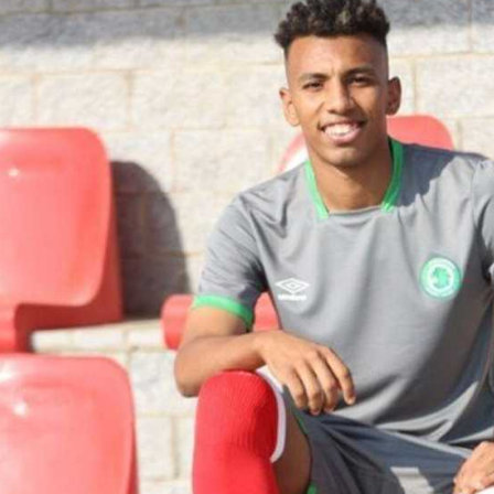
آسيا
دوري أبطال أوروبا
لسعودي للمحترفين
أمريكا
القسم الثاني
ل أوروبا
ركن الألعاب
رياضات أخرى
ل إفريقيا