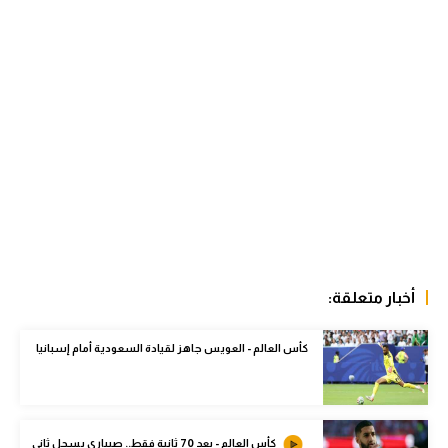
الوطن العربي
في المونديال
رياضة نسائية
آسيا
أمريكا
ركن الألعاب
أقسام خاصة
أخبار متعلقة:
Gamers
كأس العالم - العويس جاهز لقيادة السعودية أمام إسبانيا
ميركاتو
تحقيق في الجول
تقرير في الجول
كأس العالم - بعد 70 ثانية فقط.. صيباري يسجل ثاني