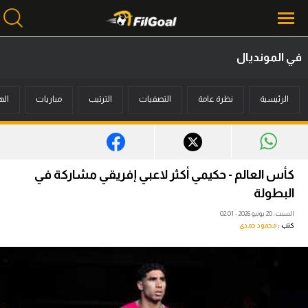
في المونديال
محتوى إخباري
الرئيسية
نظرة عامة
التصفيات
الترتيب
مباريات
اله
الرئيسية
أخبار
مباريات
كأس العالم - حكيمي أكثر لاعبي إفريقي مشاركة في
ميركاتو
البطولة
السبت، 20 يونيو 2026 - 02:01
فانتازي في الجول
كتب :
محمود حمدي
مسابقة التوقعات
فيديوهات
عدسات