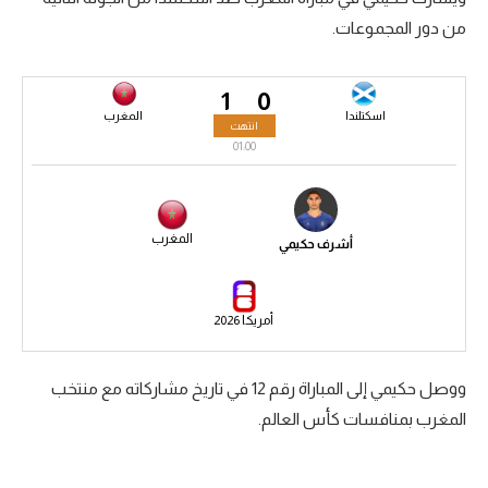
من دور المجموعات.
سعودي في الجول
الدوري الإنجليزي
1
0
الدوري الإسباني
اسكتلندا
المغرب
انتهت
01:00
دوري أبطال أوروبا
القسم الثاني
المغرب
أشرف حكيمي
رياضات أخرى
أمم إفريقيا
أمريكا 2026
كرة السلة الأمريكية
كرة سلة
ووصل حكيمي إلى المباراة رقم 12 في تاريخ مشاركاته مع منتخب
المغرب بمنافسات كأس العالم.
كرة يد
كرة طائرة