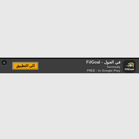
في الجول - FilGoal
×
الى التطبيق
Sarmady
FREE - In Google Play