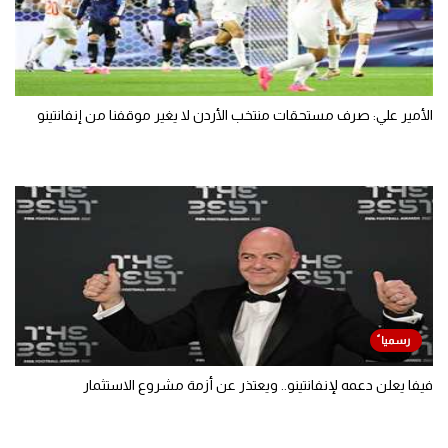
الأمير علي: صرف مستحقات منتخب الأردن لا يغير موقفنا من إنفانتينو
فيفا يعلن دعمه لإنفانتينو.. ويعتذر عن أزمة مشروع الاستثمار