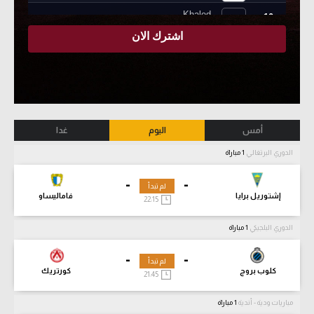
أمس
اليوم
غدا
الدوري البرتغالي
1 مباراة
-
-
لم تبدأ
إشتوريل برايا
فاماليساو
22:15
الدوري البلجيكي
1 مباراة
-
-
لم تبدأ
كلوب بروج
كورتريك
21:45
مباريات ودية - أندية
1 مباراة