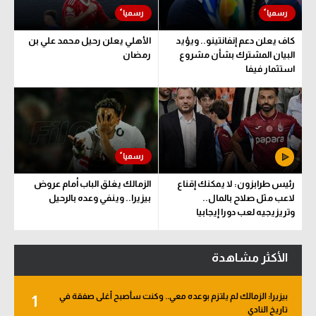
كاف يعلن دعم إنفانتينو.. ويؤيد
الأهلي يعلن رحيل محمد علي بن
البيان المشترك بشأن مشروع
رمضان
استثمار فيفا
رئيس طرابزون: لا يمكنك إقناع
الزمالك يغلق الباب أمام عروض
لاعب مثل صلاح بالمال..
بيزيرا.. وينفي وعده بالرحيل
وتريزيجيه لعب دورا إيجابيا
الأكثر مشاهدة
بيزيرا: الزمالك لم يلتزم بوعده معي.. وكنت سأصبح أغلى صفقة في
1
تاريخ النادي