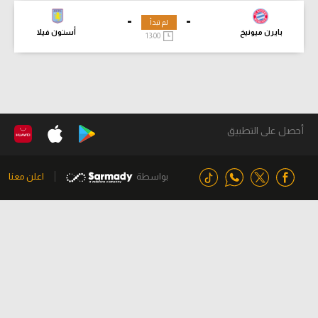
-
-
لم تبدأ
بايرن ميونيخ
أستون فيلا
13:00
أحصل على التطبيق
بواسطة
اعلن معنا