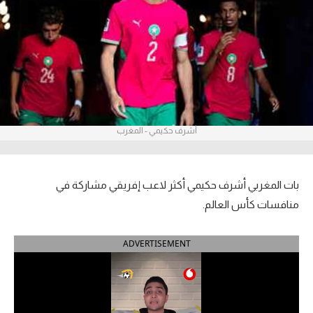
آراء حرة
ركن الألعاب
بطولات
أمريكا 2026
أشرف حكيمي - المغرب
الدوري المصري
الدوري الإنجليزي الممتاز
بات المغربي أشرف حكيمي أكثر لاعب إفريقي مشاركة في
منافسات كأس العالم.
الدوري الإسباني
ADVERTISEMENT
الدوري الإيطالي
الدوري الألماني
الدوري الفرنسي