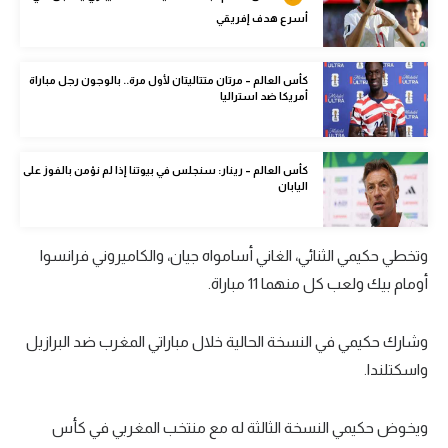
أسرع هدف إفريقي
تحليل في الجول
حكايات في الجول
كأس العالم – مرتان متتاليتان لأول مرة.. بالوجون رجل مباراة
أمريكا ضد استراليا
كويز في الجول
فيديو في الجول
كأس العالم – رينار: سنجلس في بيوتنا إذا لم نؤمن بالفوز على
اليابان
وتخطي حكيمي الثنائي، الغاني أسامواه جيان، والكاميروني فرانسوا
أومام بيك ولعب كل منهما 11 مباراة.
وشارك حكيمي في النسخة الحالية خلال مباراتي المغرب ضد البرازيل
واسكتلندا.
ويخوض حكيمي النسخة الثالثة له مع منتخب المغربي في كأس