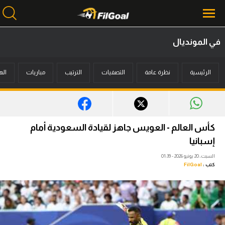
في المونديال
محتوى إخباري
الرئيسية
نظرة عامة
التصفيات
الترتيب
مباريات
اله
الرئيسية
أخبار
مباريات
كأس العالم - العويس جاهز لقيادة السعودية أمام
ميركاتو
إسبانيا
السبت، 20 يونيو 2026 - 01:39
فانتازي في الجول
كتب :
FilGoal
مسابقة التوقعات
فيديوهات
عدسات