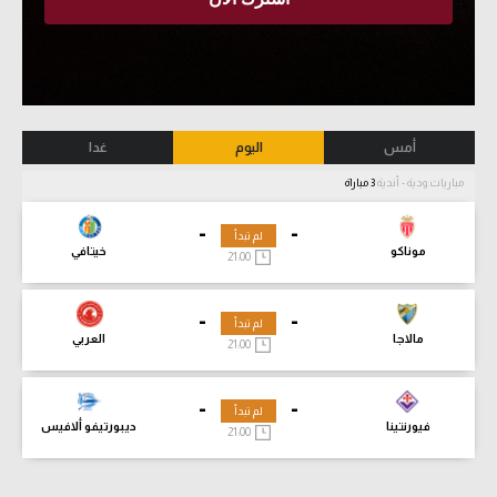
أمس
اليوم
غدا
مباريات ودية - أندية
3 مباراة
-
-
لم تبدأ
موناكو
خيتافي
21:00
-
-
لم تبدأ
مالاجا
العربي
21:00
-
-
لم تبدأ
فيورنتينا
ديبورتيفو ألافيس
21:00