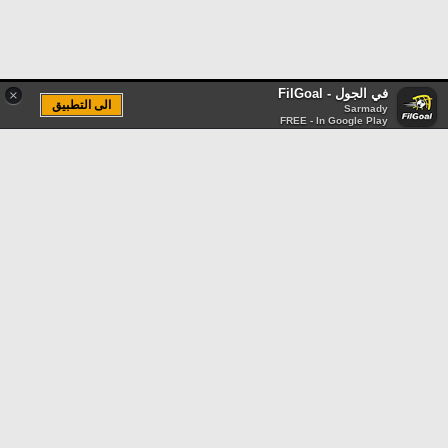
في الجول - FilGoal
×
الى التطبيق
Sarmady
FREE - In Google Play