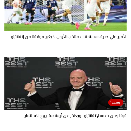
الأمير علي: صرف مستحقات منتخب الأردن لا يغير موقفنا من إنفانتينو
فيفا يعلن دعمه لإنفانتينو.. ويعتذر عن أزمة مشروع الاستثمار