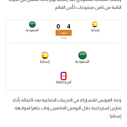
الثانية من ثامن مجموعات كأس العالم.
سعودي في الجول
الدوري الإنجليزي
0
4
الدوري الإسباني
إسبانيا
السعودية
انتهت
19:00
دوري أبطال أوروبا
القسم الثاني
السعودية
إسبانيا
رياضات أخرى
أمم إفريقيا
أمريكا 2026
كرة السلة الأمريكية
كرة سلة
وعاد العويس للمشاركة في التدريبات الجماعية بعد اكتفائه بأداء
تمارين استرجاعية خلال اليومين الماضيين وبات جاهزا لمواجهة
كرة يد
إسبانيا.
كرة طائرة