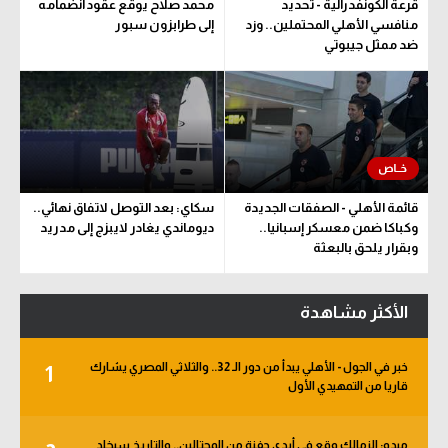
قرعة الكونفدرالية - تحديد
محمد صلاح يوقع عقود انضمامه
منافسي الأهلي المحتملين.. وزد
إلى طرابزون سبور
ضد ممثل جيبوتي
قائمة الأهلي - الصفقات الجديدة
سكاي: بعد التوصل لاتفاق نهائي..
وكباكا ضمن معسكر إسبانيا..
ديوماندي يغادر لايبزج إلى مدريد
وبقرار يلحق بالبعثة
الأكثر مشاهدة
خبر في الجول - الأهلي يبدأ من دور الـ 32.. والثلاثي المصري يشارك
1
قاريا من التمهيدي الأول
ميدو: الزمالك وقع في أيدي حفنة من المحتالين.. والتاريخ سيخلد