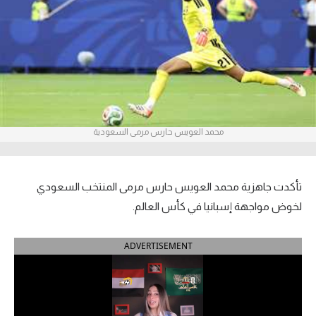
آراء حرة
ركن الألعاب
بطولات
أمريكا 2026
محمد العويس حارس مرمى السعودية
الدوري المصري
الدوري الإنجليزي الممتاز
تأكدت جاهزية محمد العويس حارس مرمى المنتخب السعودي
لخوض مواجهة إسبانيا في كأس العالم.
الدوري الإسباني
ADVERTISEMENT
الدوري الإيطالي
الدوري الألماني
الدوري الفرنسي