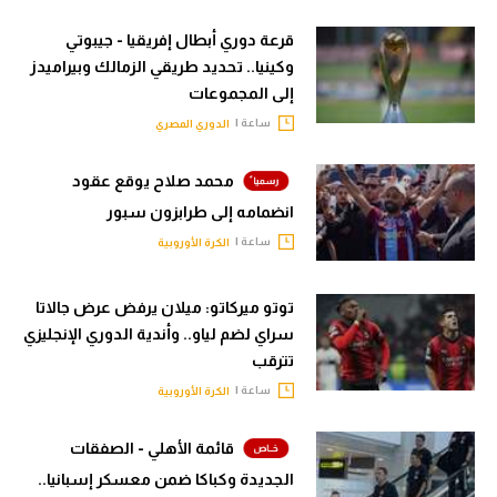
قرعة دوري أبطال إفريقيا - جيبوتي
وكينيا.. تحديد طريقي الزمالك وبيراميدز
إلى المجموعات
ساعة |
الدوري المصري
محمد صلاح يوقع عقود
انضمامه إلى طرابزون سبور
ساعة |
الكرة الأوروبية
توتو ميركاتو: ميلان يرفض عرض جالاتا
سراي لضم لياو.. وأندية الدوري الإنجليزي
تترقب
ساعة |
الكرة الأوروبية
قائمة الأهلي - الصفقات
الجديدة وكباكا ضمن معسكر إسبانيا..