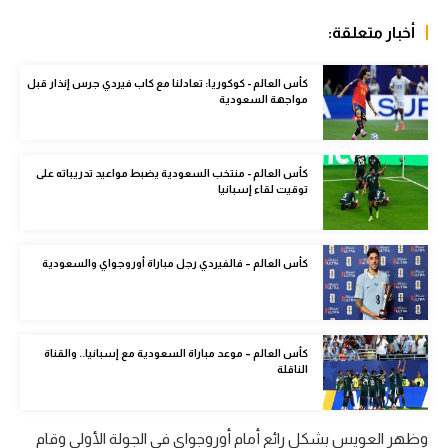
الوطن العربي
أخبار متعلقة:
في المونديال
كأس العالم - كوكوريا: تعادلنا مع كاب فيردي جرس إنذار قبل
رياضة نسائية
مواجهة السعودية
آسيا
كأس العالم - منتخب السعودية يضبط مواعيد تدريباته على
أمريكا
توقيت لقاء إسبانيا
ركن الألعاب
كأس العالم – فالفيردي رجل مباراة أوروجواي والسعودية
أقسام خاصة
Gamers
كأس العالم – موعد مباراة السعودية مع إسبانيا.. والقناة
ميركاتو
الناقلة
تحقيق في الجول
تقرير في الجول
وظهر العويس بشكل رائع أمام أوروجواي في الجولة الأولى وقام