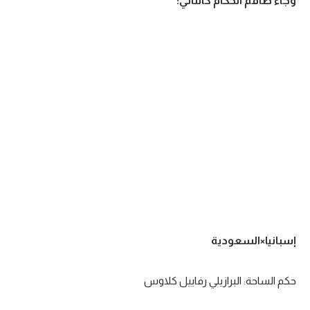
وجاء طاقم الحكام كالتالي:
إسبانيا×السعودية
حكم الساحة: البرازيلي رفاييل كلاوس