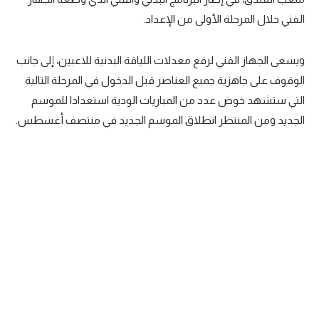
الفني خلال المرحلة الأولى من الإعداد.
سعودي في الجول
الدوري الإنجليزي
ويسعى الجهاز الفني لرفع معدلات اللياقة البدنية للاعبين، إلى جانب
الدوري الإسباني
الوقوف على جاهزية جميع العناصر قبل الدخول في المرحلة التالية
التي ستشهد خوض عدد من المباريات الودية استعدادا للموسم
دوري أبطال أوروبا
الجديد ومن المنتظر انطلاق الموسم الجديد في منتصف أغسطس.
القسم الثاني
رياضات أخرى
أمم إفريقيا
كرة السلة الأمريكية
كرة سلة
كرة يد
كرة طائرة