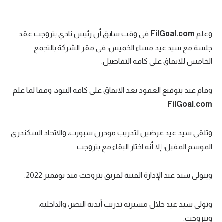
الوطن العربي
في المونديال
وعلم
FilGoal.com
في وقت سابق أن رئيس نادي بتروجت عقد
جلسة مع سيد عيد مساء الخميس، في مقر الشركة بالتجمع
رياضة نسائية
الخامس للاتفاق على كافة التفاصيل.
آسيا
أمريكا
وقام عيد بتوقيع العقود بعد الاتفاق على كافة البنود، وفقا لما علم
FilGoal.com
ركن الألعاب
وتلقى سيد عيد عرضين لتدريب مودرن سبورت، والاتحاد السكندري
أقسام خاصة
الموسم المقبل، إلا أنه اختار البقاء مع بتروجت.
Gamers
ويتولى سيد عيد الإدارة الفنية لفريق بتروجت منذ نوفمبر 2022.
ميركاتو
تحقيق في الجول
وتولى سيد عيد خلال مسيرته تدريب أندية النصر، والداخلية،
تقرير في الجول
وبتروجت.