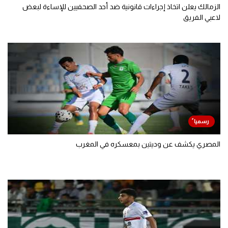
الزمالك يعلن اتخاذ إجراءات قانونية ضد أحد الصحفيين للإساءة لبعض
لاعبي الفريق
المصري يكشف عن وديتين بمعسكره في المغرب