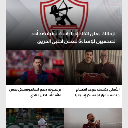
الزمالك يعلن اتخاذ إجراءات قانونية ضد أحد
الصحفيين للإساءة لبعض لاعبي الفريق
الأهلي يكشف موعد انضمام
برشلونة يضع ليفاندوفسكي ضمن
منصف بقرار لمعسكر إسبانيا
قائمة أساطير النادي