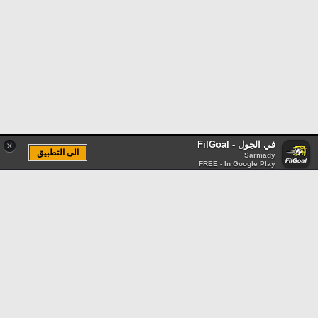
في الجول - FilGoal
×
الى التطبيق
Sarmady
FREE - In Google Play