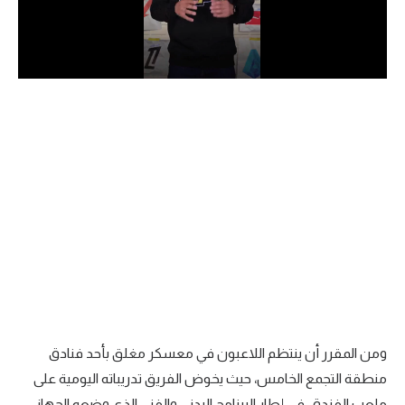
الدوري السعودي للمحترفين
دوري أبطال أوروبا
دوري أبطال إفريقيا
كل البطولات
أقسام
الكرة المصرية
الدوري المصري
الكرة الأوروبية
ومن المقرر أن ينتظم اللاعبون في معسكر مغلق بأحد فنادق
الكرة الإفريقية
منطقة التجمع الخامس، حيث يخوض الفريق تدريباته اليومية على
منتخب مصر
ملعب الفندق، في إطار البرنامج البدني والفني الذي وضعه الجهاز