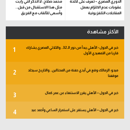
الدوري المصري – تعرف على لائحة
محمد صلاح: لا أتذكر أنني رأيت
عقوبات عدم الالتزام بعمل
مثل هذا الاستقبال من قبل..
المقابلات التلفزيونية
وأسعى للألقاب مع الفريق
الأكثر مشاهدة
خبر في الجول - الأهلي يبدأ من دور الـ 32.. والثلاثي المصري يشارك
1
قاريا من التمهيدي الأول
ميدو: الزمالك وقع في أيدي حفنة من المحتالين.. والتاريخ سيخلد
2
موقفنا
خبر في الجول – الأهلي يقرر الاستنغاء عن عمر كمال
3
خبر في الجول – الأهلي يستقر على استمرار الساعي وأحمد عيد
4