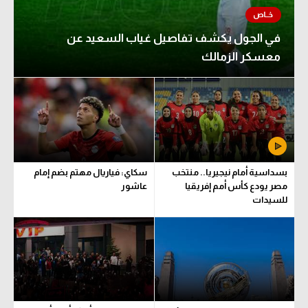
في الجول يكشف تفاصيل غياب السعيد عن
معسكر الزمالك
بسداسية أمام نيجيريا.. منتخب
سكاي: فياريال مهتم بضم إمام
مصر يودع كأس أمم إفريقيا
عاشور
للسيدات