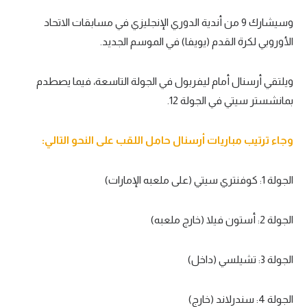
تحليل في الجول
وسيشارك 9 من أندية الدوري الإنجليزي في مسابقات الاتحاد
الأوروبي لكرة القدم (يويفا) في الموسم الجديد.
حكايات في الجول
كويز في الجول
ويلتقي أرسنال أمام ليفربول في الجولة التاسعة، فيما يصطدم
بمانشستر سيتي في الجولة 12.
فيديو في الجول
وجاء ترتيب مباريات أرسنال حامل اللقب على النحو التالي:
الجولة 1: كوفنتري سيتي (على ملعبه الإمارات)
الجولة 2: أستون فيلا (خارج ملعبه)
الجولة 3: تشيلسي (داخل)
الجولة 4: سندرلاند (خارج)