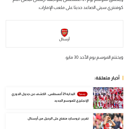
كوفنتري سيتي الصاعد حديثا على ملعب الإمارات.
سعودي في الجول
الدوري الإنجليزي
الدوري الإسباني
أرسنال
دوري أبطال أوروبا
القسم الثاني
ويختتم الموسم يوم الأحد 30 مايو.
رياضات أخرى
أمم إفريقيا
أخبار متعلقة:
كرة السلة الأمريكية
البداية 21 أغسطس.. الكشف عن جدول الدوري
كرة سلة
الإنجليزي للموسم الجديد
كرة يد
تقرير: تروسارد منفتح على الرحيل من أرسنال
كرة طائرة