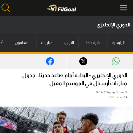
الدوري الإنجليزي
محتوى إخباري
الرئيسية
نظرة عامة
الترتيب
مباريات
الهدافون
أخب
الرئيسية
أخبار
مباريات
الدوري الإنجليزي - البداية أمام صاعد حديثا.. جدول
ميركاتو
مباريات أرسنال في الموسم المقبل
الجمعة، 19 يونيو 2026 - 14:03
فانتازي في الجول
كتب :
FilGoal
مسابقة التوقعات
فيديوهات
عدسات