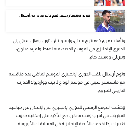
الوطن العربي
تقرير: نوتنجهام يسعى لضم فابيو فيريرا من أرسنال
في المونديال
رياضة نسائية
وتأهلت فرق كوفنتري سيتي، وإبسويتش تاون، وهال سيتي إلى
آسيا
الدوري الإنجليزي في الموسم الجديد، فيما هبط ولفرهامبتون،
أمريكا
وبيرنلي، ووست هام.
ركن الألعاب
وتوج أرسنال بلقب الدوري الإنجليزي الموسم الماضي بعد منافسه
مع مانشستر سيتي في موسم الوداع لـ بيب جوارديولا المدرب
أقسام خاصة
التاريخي للفريق.
Gamers
ميركاتو
وكشف الموقع الرسمي للدوري الإنجليزي، عن الإعلان عن مواعيد
المباريات في أقرب وقت ممكن، مع التأكيد على إمكانية حدوث
تحقيق في الجول
تغييرات إذا تقدمت الأندية الإنجليزية في المسابقات الأوروبية.
تقرير في الجول