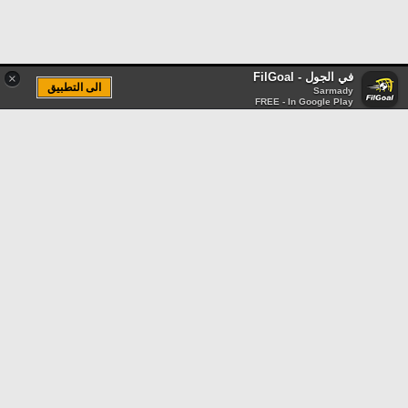
في الجول - FilGoal
×
الى التطبيق
Sarmady
FREE - In Google Play