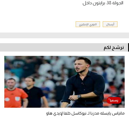
الجولة 38: برايتون داخل
أرسنال
الدوري الإنجليزي
نرشح لكم
ماتياس يايسله مدربا لـ نيوكاسل خلفا لإيدي هاو