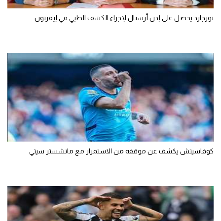
نورجارد يحصل على إذن أرسنال لإجراء الكشف الطبي في إيفرتون
كوفاسيتش يكشف عن موقفه من الاستمرار مع مانشستر سيتي