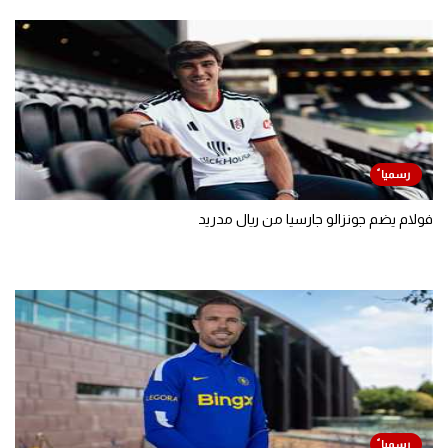
فولام يضم جونزالو جارسيا من ريال مدريد