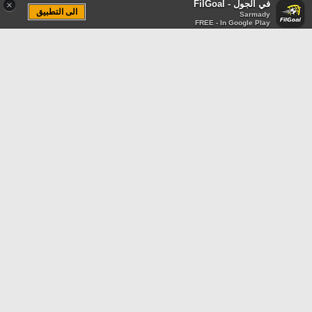
في الجول - FilGoal
×
الى التطبيق
Sarmady
FREE - In Google Play