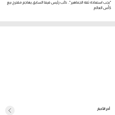
"يجب استعادة ثقة الجماهير".. نائب رئيس فيفا السابق يهاجم مقترح بيع
كأس العالم
أخر الأخبار