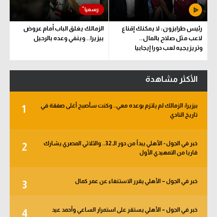
رئيس طرابزون: لا يمكنك إقناع
الزمالك يغلق الباب أمام عروض
لاعب مثل صلاح بالمال..
بيزيرا.. وينفي وعده بالرحيل
وتريزيجيه لعب دورا إيجابيا
الأكثر مشاهدة
بيزيرا: الزمالك لم يلتزم بوعده معي.. وكنت سأصبح أغلى صفقة في
1
تاريخ النادي
خبر في الجول - الأهلي يبدأ من دور الـ 32.. والثلاثي المصري يشارك
2
قاريا من التمهيدي الأول
خبر في الجول – الأهلي يقرر الاستنغاء عن عمر كمال
3
خبر في الجول – الأهلي يستقر على استمرار الساعي وأحمد عيد
4