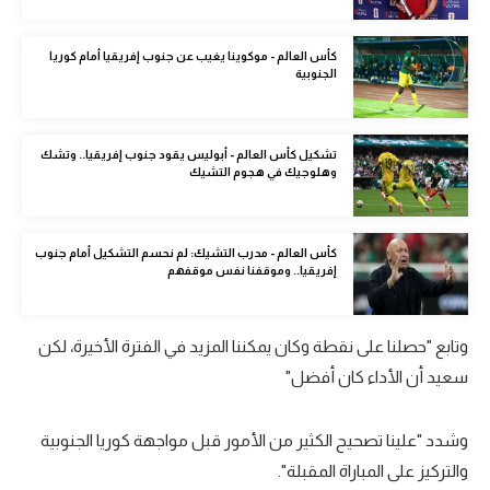
الوطن العربي
كأس العالم - موكوينا يغيب عن جنوب إفريقيا أمام كوريا
في المونديال
الجنوبية
رياضة نسائية
آسيا
تشكيل كأس العالم - أبوليس يقود جنوب إفريقيا.. وتشك
وهلوجيك في هجوم التشيك
أمريكا
ركن الألعاب
كأس العالم - مدرب التشيك: لم نحسم التشكيل أمام جنوب
إفريقيا.. وموقفنا نفس موقفهم
أقسام خاصة
Gamers
وتابع "حصلنا على نقطة وكان يمكننا المزيد في الفترة الأخيرة، لكن
سعيد أن الأداء كان أفضل"
ميركاتو
تحقيق في الجول
وشدد "علينا تصحيح الكثير من الأمور قبل مواجهة كوريا الجنوبية
والتركيز على المباراة المقبلة".
تقرير في الجول