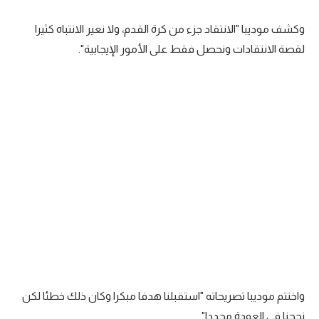
تحليل في الجول
وكشف موديبا "الانتقاد جزء من كرة القدم، ولا نعير الانتباه كثيرا
حكايات في الجول
لقصة الانتقادات ونحصل فقط على الأمور الإيجابية".
كويز في الجول
فيديو في الجول
واختتم موديبا تصريحاته "استقبلنا هدفا مبكرا وكان ذلك خطئا لكن
نجحنا في العودة مجددا".