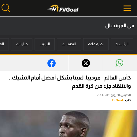
في المونديال
محتوى إخباري
الرئيسية
نظرة عامة
التصفيات
الترتيب
مباريات
اله
الرئيسية
أخبار
مباريات
كأس العالم - موديبا: لعبنا بشكل أفضل أمام التشيك..
ميركاتو
والانتقاد جزء من كرة القدم
الخميس، 18 يونيو 2026 - 21:43
فانتازي في الجول
كتب :
FilGoal
مسابقة التوقعات
فيديوهات
عدسات