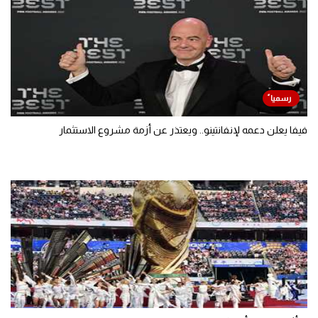
فيفا يعلن دعمه لإنفانتينو.. ويعتذر عن أزمة مشروع الاستثمار