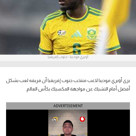
آراء حرة
ركن الألعاب
بطولات
أمريكا 2026
أوبري موديبا - جنوب إفريقيا
الدوري المصري
الدوري الإنجليزي الممتاز
يرى أوبري موديبا لاعب منتخب جنوب إفريقيا أن فريقه لعب بشكل
أفضل أمام التشيك عن مواجهة المكسيك بكأس العالم.
الدوري الإسباني
ADVERTISEMENT
الدوري الإيطالي
الدوري الألماني
الدوري الفرنسي