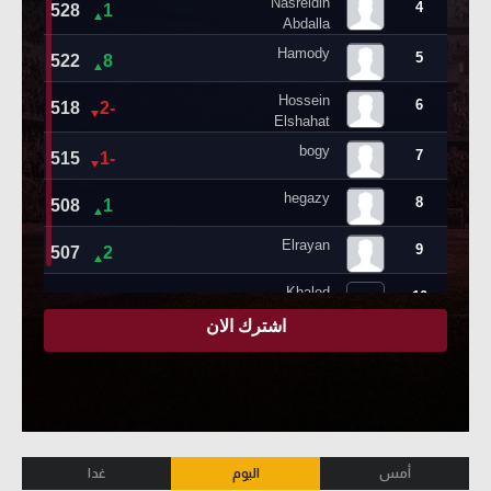
أمس
اليوم
غدا