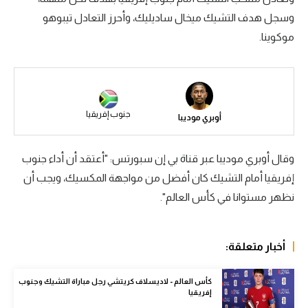
وسجل هدف التشيك ميخال ساديليك، وأحرز التعادل تيبوهو
سعودي في الجول
موكوينا.
الدوري الإنجليزي
الدوري الإسباني
دوري أبطال أوروبا
جنوب إفريقيا
أوبري موديبا
القسم الثاني
رياضات أخرى
وقال أوبري موديبا عبر قناة بي إن سبورتس: "أعتقد أن أداء جنوب
إفريقيا أمام التشيك كان أفضل من مواجهة المكسيك، ويجب أن
أمم إفريقيا
نظهر مستوانا في كأس العالم".
كرة السلة الأمريكية
كرة سلة
أخبار متعلقة:
كرة يد
كأس العالم - لاديسلاف كريتشي رجل مباراة التشيك وجنوب
كرة طائرة
إفريقيا