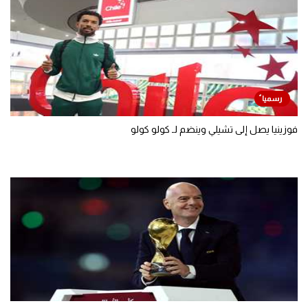
فوزينيا يصل إلى تشيلي وينضم لـ كولو كولو