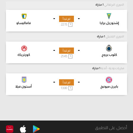
الدوري البرتغالي
1 مباراة
-
-
لم تبدأ
إشتوريل برايا
فاماليساو
22:15
الدوري البلجيكي
1 مباراة
-
-
لم تبدأ
كلوب بروج
كورتريك
21:45
مباريات ودية - أندية
1 مباراة
-
-
لم تبدأ
بايرن ميونيخ
أستون فيلا
13:00
أحصل على التطبيق