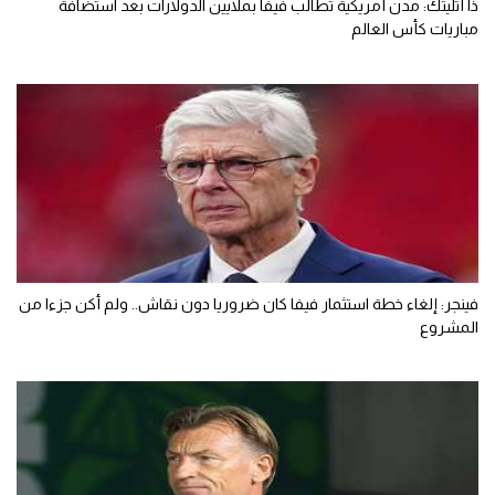
ذا أثليتك: مدن أمريكية تطالب فيفا بملايين الدولارات بعد استضافة
مباريات كأس العالم
فينجر: إلغاء خطة استثمار فيفا كان ضروريا دون نقاش.. ولم أكن جزءا من
المشروع