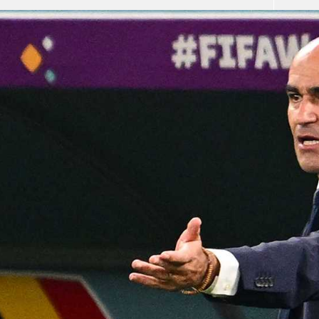
آسيا
دوري أبطال أوروبا
لسعودي للمحترفين
أمريكا
القسم الثاني
ل أوروبا
ركن الألعاب
رياضات أخرى
ل إفريقيا