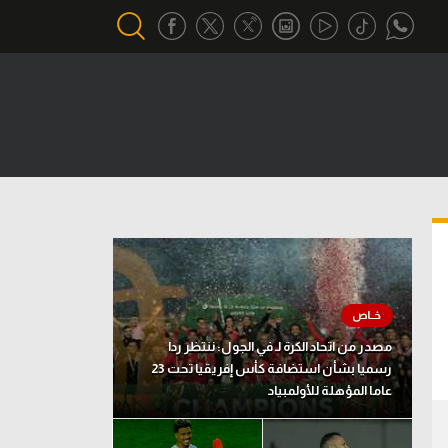
أقسام خاصة
Gamers
يكية
ميركاتو
تحقيق في الجول
تقرير في الجول
تحليل في الجول
مصدر من اتحاد الكرة لـ في الجول: ننتظر ردا
حكايات في الجول
رسميا بشأن استضافة كأس إفريقيا تحت 23
عاما المؤهلة للأولمبياد
كويز في الجول
فيديو في الجول