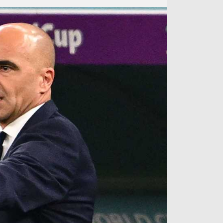
آراء حرة
الدوري ا
ركن الألعاب
دوري أبطا
دوري أبطا
كل البطولات