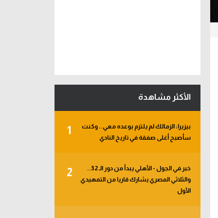
الأكثر مشاهدة
بيزيرا: الزمالك لم يلتزم بوعده معي.. وكنت
1
سأصبح أغلى صفقة في تاريخ النادي
خبر في الجول - الأهلي يبدأ من دور الـ 32..
2
والثلاثي المصري يشارك قاريا من التمهيدي
الأول