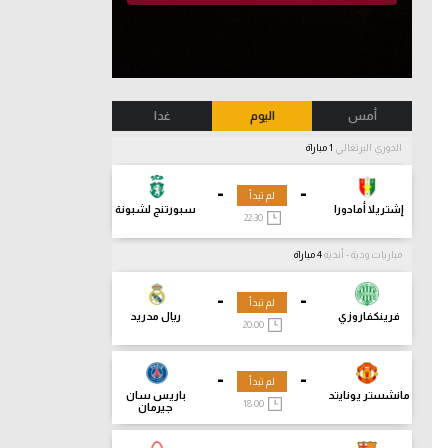
أمس
اليوم
غدا
الدوري البرتغالي
1 مباراة
-
-
لم تبدأ
إشتريلا أمادورا
سبورتنج لشبونة
22:30
مباريات ودية - أندية
4 مباراة
-
-
لم تبدأ
فرينكفاروزي
ريال مدريد
20:00
-
-
لم تبدأ
مانشستر يونايتد
باريس سان
18:00
جيرمان