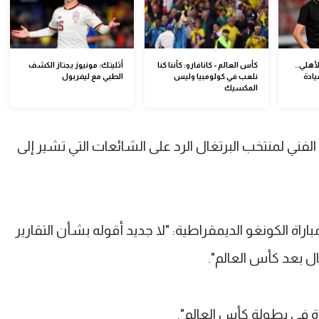
أهلي..
كأس العالم - كانافارو: كأننا كنا
أثليتك: مونيوز يجتاز الكشف
يادة
نلعب في كولومبيا وليس
الطبي مع ليفربول
المكسيك
الفني لمنتخب البرتغال الرد على الشائعات التي تشير إلى
راة الكونغو الديمقراطية: "لا جديد أقوله بشأن التقارير
ال بعد كأس العالم".
وة في بطولة كأس العالم".