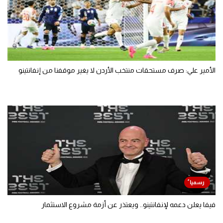
الأمير علي: صرف مستحقات منتخب الأردن لا يغير موقفنا من إنفانتينو
فيفا يعلن دعمه لإنفانتينو.. ويعتذر عن أزمة مشروع الاستثمار