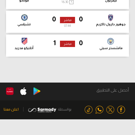
ليفربول
موناكو
16:30
0
0
مباشر
جوهور دارول تاكزيم
تشيلسي
07:46
1
0
مباشر
مانشستر سيتي
أتلتيكو مدريد
أحصل على التطبيق
بواسطة
اعلن معنا