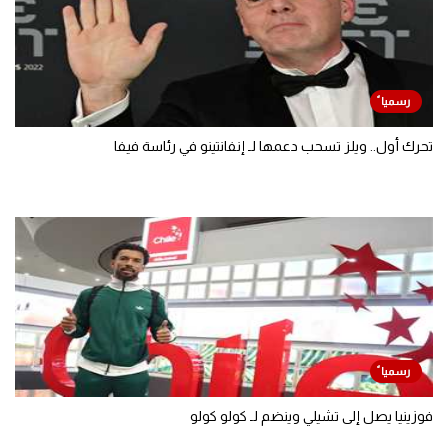
تحرك أول.. ويلز تسحب دعمها لـ إنفانتينو في رئاسة فيفا
فوزينيا يصل إلى تشيلي وينضم لـ كولو كولو