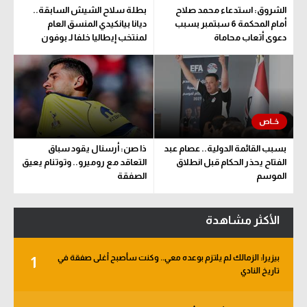
الشروق: استدعاء محمد صلاح
بطلة سلاح الشيش السابقة..
أمام المحكمة 6 سبتمبر بسبب
ديانا بيانكيدي المنسق العام
دعوى أتعاب محاماة
لمنتخب إيطاليا خلفا لـ بوفون
بسبب القائمة الدولية.. عصام عبد
ذا صن: أرسنال يقود سباق
الفتاح يحذر الحكام قبل انطلاق
التعاقد مع روميرو.. وتوتنام يعيق
الموسم
الصفقة
الأكثر مشاهدة
بيزيرا: الزمالك لم يلتزم بوعده معي.. وكنت سأصبح أغلى صفقة في
1
تاريخ النادي