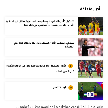
الوطن العربي
أخبار متعلقة:
في المونديال
تشكيل كأس العالم - خوسانوف يقود أوزبكستان في الظهور
رياضة نسائية
الأول.. ولويس سواريز أساسي مع كولومبيا
آسيا
أمريكا
سلامي: منتخب الأردن استفاد من تجربة كولومبيا رغم
الخسارة
ركن الألعاب
الأردن يسقط أمام كولومبيا بهدفين في الودية الأخيرة
أقسام خاصة
قبل كأس العالم
Gamers
ميركاتو
البدلة تنتصر
تحقيق في الجول
تقرير في الجول
وتسلم دياز الجائزة من مواطنه مالوما وهو مطرب كولومبي