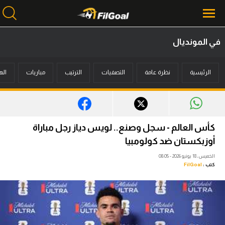
في المونديال
محتوى إخباري
الرئيسية
نظرة عامة
التصفيات
الترتيب
مباريات
اله
الرئيسية
أخبار
مباريات
كأس العالم - سجل وصنع.. لويس دياز رجل مباراة
ميركاتو
أوزبكستان ضد كولومبيا
الخميس، 18 يونيو 2026 - 08:05
فانتازي في الجول
كتب :
FilGoal
مسابقة التوقعات
فيديوهات
عدسات