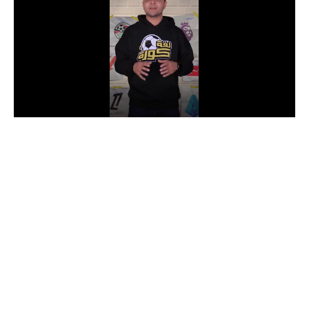
الدوري السعودي للمحترفين
دوري أبطال أوروبا
دوري أبطال إفريقيا
كل البطولات
أقسام
الكرة المصرية
الدوري المصري
الكرة الأوروبية
الكرة الإفريقية
منتخب مصر