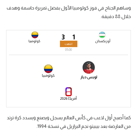
وساهم الجناح في فوز كولومبيا الأول بفضل تمريرة حاسمة وهدف
سعودي في الجول
خلال 88 دقيقة.
الدوري الإنجليزي
الدوري الإسباني
3
1
أوزبكستان
كولومبيا
انتهت
دوري أبطال أوروبا
05:00
القسم الثاني
رياضات أخرى
كولومبيا
لويس دياز
أمم إفريقيا
كرة السلة الأمريكية
أمريكا 2026
كرة سلة
كما أصبح أول لاعب في كأس العالم يسجل ويصنع ويسدد كرة ترتد
كرة يد
من العارضة بعد بيبيتو نجم البرازيل في نسخة 1994.
كرة طائرة