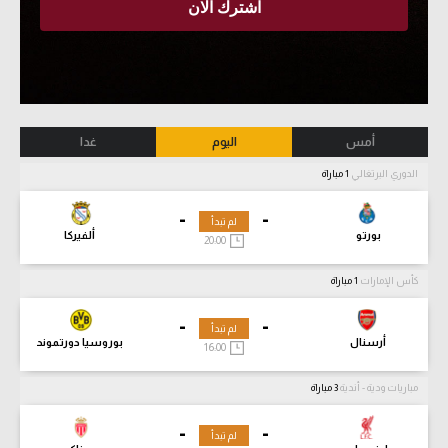
أمس
اليوم
غدا
الدوري البرتغالي
1 مباراة
-
-
لم تبدأ
بورتو
ألفيركا
20:00
كأس الإمارات
1 مباراة
-
-
لم تبدأ
أرسنال
بوروسيا دورتموند
16:00
مباريات ودية - أندية
3 مباراة
-
-
لم تبدأ