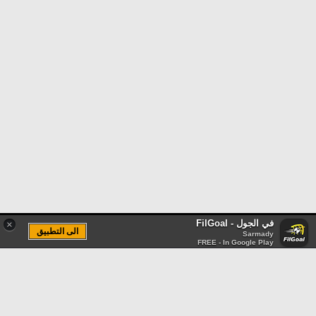
في الجول - FilGoal
×
الى التطبيق
Sarmady
FREE - In Google Play