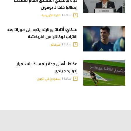
ديانا بيانكيدي المنسق العام لمنتخب
إيطاليا خلفا لـ بوفون
ساعة |
الكرة الأوروبية
سكاي: أتلانتا يونايتد يتجه إلى موراتا بعد
اقتراب لوكاكو من فنربخشة
ساعة |
ميركاتو
عكاظ: أهلي جدة يتمسك باستمرار
إدوارد ميندي
ساعة |
سعودي في الجول