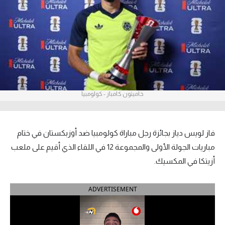
آراء حرة
ركن الألعاب
بطولات
أمريكا 2026
خاميتون كامباز - كولومبيا
الدوري المصري
الدوري الإنجليزي الممتاز
فاز لويس دياز بجائزة رجل مباراة كولومبيا ضد أوزبكستان في ختام
مباريات الجولة الأولى والمجموعة 12 في اللقاء الذي أقيم على ملعب
الدوري الإسباني
أزيتكا في المكسيك.
الدوري الإيطالي
ADVERTISEMENT
الدوري الألماني
الدوري الفرنسي