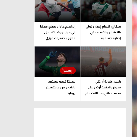
سكاي: اتهام إيفان توني
إبراهيم عادل يصنع هدفا
بالاعتداء والتسبب في
في فوز نورشيلاند على
إصابة جسدية
فالور بتصفيات دوري
المؤتمر الأوروبي
رئيس بلدية أراكلي
سيلتا فيجو يستعير
يعرض قطعة أرض على
بايندير من مانشستر
محمد صلاح بعد الانضمام
يونايتد
لـ طرابزون سبور