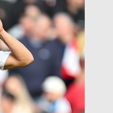
آراء حرة
الدوري ا
ركن الألعاب
دوري أبطا
دوري أبطا
كل البطولات