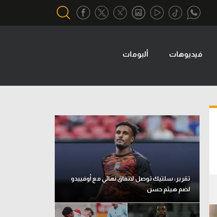
فيديوهات
ألبومات
أقسام خاصة
Gamers
يكية
ميركاتو
تحقيق في الجول
تقرير في الجول
تحليل في الجول
حكايات في الجول
تقرير: سلتيك توصل لاتفاق نهائي مع أوفييدو
لضم هيثم حسن
كويز في الجول
فيديو في الجول