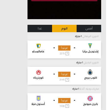
أمس
اليوم
غدا
الدوري البرتغالي
1 مباراة
-
-
لم تبدأ
إشتوريل برايا
فاماليساو
22:15
الدوري البلجيكي
1 مباراة
-
-
لم تبدأ
كلوب بروج
كورتريك
21:45
مباريات ودية - أندية
1 مباراة
-
-
لم تبدأ
بايرن ميونيخ
أستون فيلا
13:00