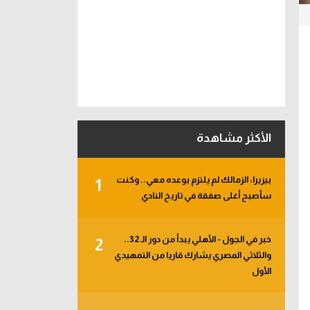
الأكثر مشاهدة
بيزيرا: الزمالك لم يلتزم بوعده معي.. وكنت
1
سأصبح أغلى صفقة في تاريخ النادي
خبر في الجول - الأهلي يبدأ من دور الـ 32..
2
والثلاثي المصري يشارك قاريا من التمهيدي
الأول