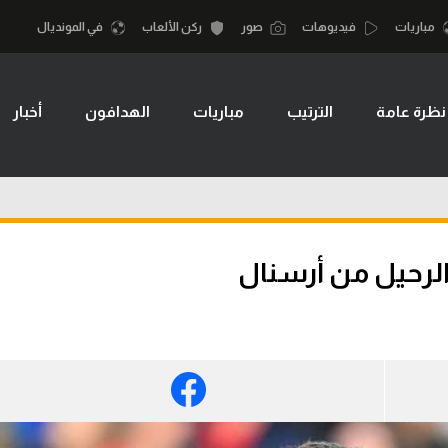
مباريات
فيديوهات
صور
ركن الألعاب
في المونديال
نظرة عامة
الترتيب
مباريات
الهدافون
أخبار
أقسام
أمم إفريقيا
الكرة المصرية
كرة السلة الأمر
الدوري المصري
لمصري
كرة سلة
الكرة الأوروبية
نجليزي الممتاز
كرة يد
الرحيل من أرسنال
الكرة الإفريقية
إسباني
كرة طائرة
منتخب مصر
إيطالي
الوطن العربي
سعودي في الجول
في المونديال
لماني
الدوري الإنجليزي
رياضة نسائية
لفرنسي
الدوري الإسباني