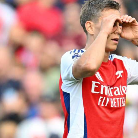
آسيا
دوري أبطال أوروبا
لسعودي للمحترفين
أمريكا
القسم الثاني
ل أوروبا
ركن الألعاب
رياضات أخرى
ل إفريقيا