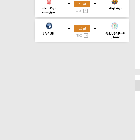
-
-
لم تبدأ
برشلونة
نوتنجهام
22:00
فورست
-
-
لم تبدأ
تشايكور ريزه
بيراميدز
15:00
سبور