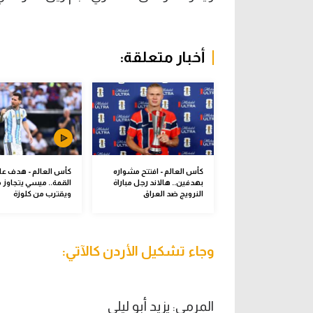
أخبار متعلقة:
كأس العالم - افتتح مشواره
كأس العالم - هدف عل
بهدفين.. هالاند رجل مباراة
القمة.. ميسي يتجاوز م
النرويج ضد العراق
ويقترب من كلوزة
وجاء تشكيل الأردن كالآتي:
المرمى: يزيد أبو ليلى