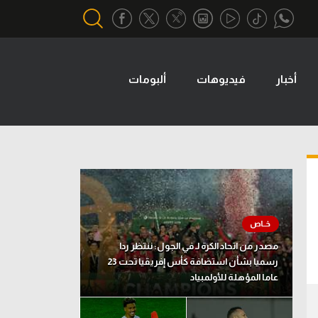
أخبار
فيديوهات
ألبومات
أقسام خاصة
Gamers
يكية
ميركاتو
تحقيق في الجول
تقرير في الجول
تحليل في الجول
مصدر من اتحاد الكرة لـ في الجول: ننتظر ردا
حكايات في الجول
رسميا بشأن استضافة كأس إفريقيا تحت 23
عاما المؤهلة للأولمبياد
كويز في الجول
فيديو في الجول