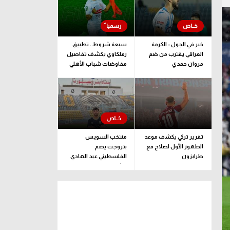
خبر في الجول - الكرمة
سبعة شروط.. تطبيق
العراقي يقترب من ضم
زملكاوي يكشف تفاصيل
مروان حمدي
مفاوضات شباب الأهلي
لضم بيزيرا قبل غلق
الملف
تقرير تركي يكشف موعد
منتخب السويس
الظهور الأول لصلاح مع
بتروجت يضم
طرابزون
الفلسطيني عبد الهادي
راشد