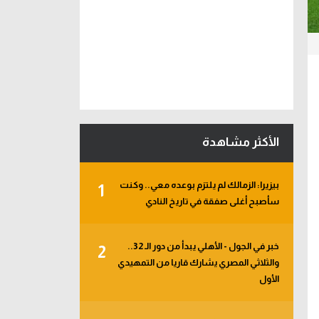
الأكثر مشاهدة
بيزيرا: الزمالك لم يلتزم بوعده معي.. وكنت
1
سأصبح أغلى صفقة في تاريخ النادي
خبر في الجول - الأهلي يبدأ من دور الـ 32..
2
والثلاثي المصري يشارك قاريا من التمهيدي
الأول