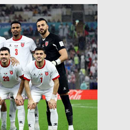
آراء حرة
الدوري ا
ركن الألعاب
دوري أبطا
دوري أبطا
كل البطولات