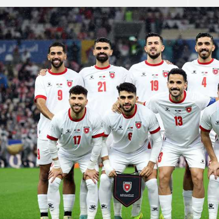
آسيا
دوري أبطال أوروبا
لسعودي للمحترفين
أمريكا
القسم الثاني
ل أوروبا
ركن الألعاب
رياضات أخرى
ل إفريقيا