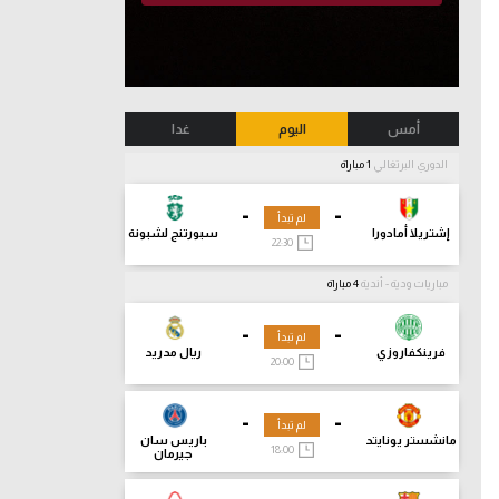
أمس
اليوم
غدا
الدوري البرتغالي
1 مباراة
-
-
لم تبدأ
إشتريلا أمادورا
سبورتنج لشبونة
22:30
مباريات ودية - أندية
4 مباراة
-
-
لم تبدأ
فرينكفاروزي
ريال مدريد
20:00
-
-
لم تبدأ
مانشستر يونايتد
باريس سان
18:00
جيرمان