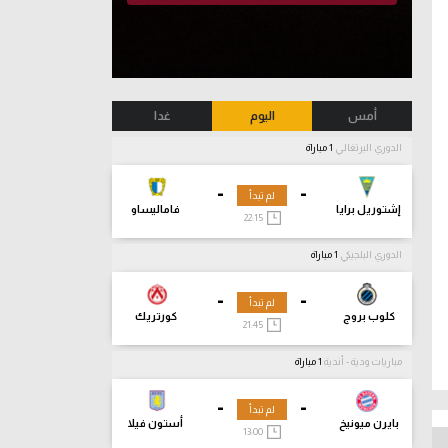
أمس
اليوم
غدا
الدوري البرتغالي
1 مباراة
-
-
لم تبدأ
إشتوريل برايا
فاماليساو
22:15
الدوري البلجيكي
1 مباراة
-
-
لم تبدأ
كلوب بروج
كورتريك
21:45
مباريات ودية - أندية
1 مباراة
-
-
لم تبدأ
بايرن ميونيخ
أستون فيلا
13:00