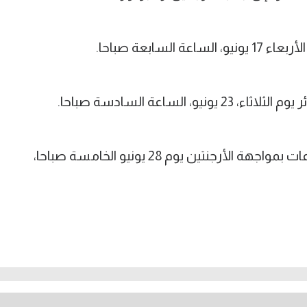
لسابعة صباحا.
، الساعة السادسة صباحا.
ويختتم النشامى مبارياته في دور المجموعات بمواجهة الأرجنتين يوم 28 يونيو الخامسة صباحا،