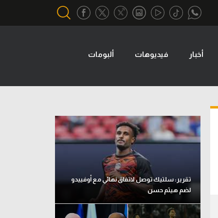
أخبار
فيديوهات
ألبومات
أقسام خاصة
Gamers
يكية
ميركاتو
تحقيق في الجول
تقرير في الجول
تحليل في الجول
حكايات في الجول
تقرير: سلتيك توصل لاتفاق نهائي مع أوفييدو
لضم هيثم حسن
كويز في الجول
فيديو في الجول