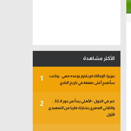
الأكثر مشاهدة
بيزيرا: الزمالك لم يلتزم بوعده معي.. وكنت
1
سأصبح أغلى صفقة في تاريخ النادي
خبر في الجول - الأهلي يبدأ من دور الـ 32..
2
والثلاثي المصري يشارك قاريا من التمهيدي
الأول