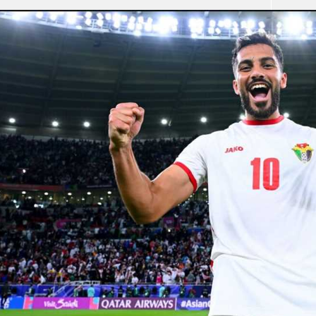
آسيا
دوري أبطال أوروبا
لسعودي للمحترفين
أمريكا
القسم الثاني
ل أوروبا
ركن الألعاب
رياضات أخرى
ل إفريقيا