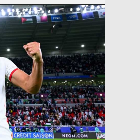
آراء حرة
الدوري ا
ركن الألعاب
دوري أبطا
دوري أبطا
كل البطولات