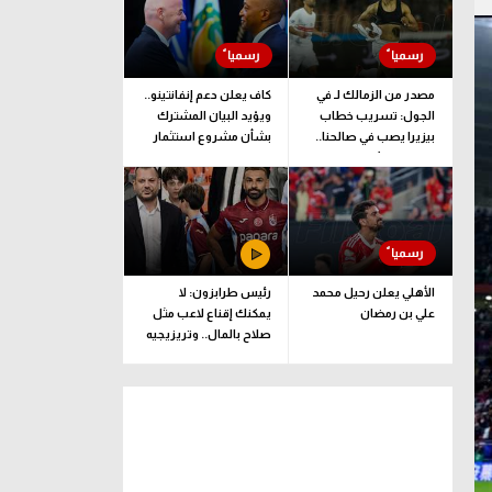
مصدر من الزمالك لـ في
كاف يعلن دعم إنفانتينو..
الجول: تسريب خطاب
ويؤيد البيان المشترك
بيزيرا يصب في صالحنا..
بشأن مشروع استثمار
وقرارنا نهائي
فيفا
الأهلي يعلن رحيل محمد
رئيس طرابزون: لا
علي بن رمضان
يمكنك إقناع لاعب مثل
صلاح بالمال.. وتريزيجيه
لعب دورا إيجابيا