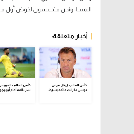
النمسا، ونحن متحمسون لخوض أول مشارك
أخبار متعلقة:
كأس العالم - رينار: فرص
كأس العالم - العوي
تونس ما زالت قائمة بشرط
سر تألقه أمام أوروجو