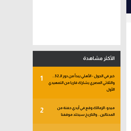
الأكثر مشاهدة
خبر في الجول - الأهلي يبدأ من دور الـ 32..
1
والثلاثي المصري يشارك قاريا من التمهيدي
الأول
ميدو: الزمالك وقع في أيدي حفنة من
2
المحتالين.. والتاريخ سيخلد موقفنا