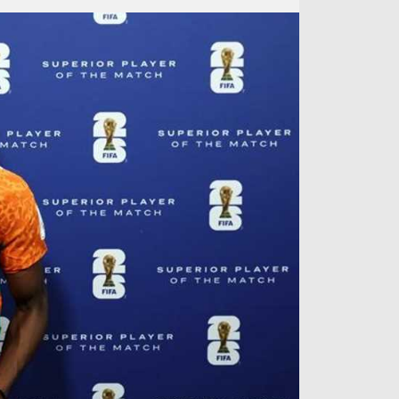
آراء حرة
الدوري ا
ركن الألعاب
دوري أبطا
دوري أبطا
كل البطولات