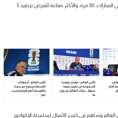
الجناح الشاب كان أكثر من لمس الكرة في المباراة بـ 80 مرة، والأكثر صناعة للفرص برصيد 5
ابان:
كأس العالم - مؤتمر بييلسا:
كأس العالم - أدفوكات:
ط أمام
السعودية لن تكون خصما
الخسارة بسبعة غير جيدة..
ال
سهلا.. وتأخر الطائرة لم يؤثر
والهزيمة أمام ألمانيا ليست
بنا
عارا