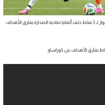
وارتفع رصيد كوت ديفوار في بداية المشوار لـ 3 نقاط خلف ألمانيا صاحبة الصدارة بفارق الأهداف
قاط بفارق الأهداف عن كوراساو.