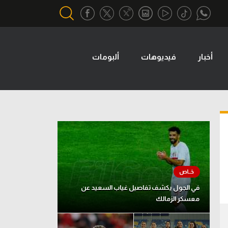
أخبار
فيديوهات
ألبومات
أقسام خاصة
Gamers
يكية
ميركاتو
تحقيق في الجول
تقرير في الجول
تحليل في الجول
حكايات في الجول
في الجول يكشف تفاصيل غياب السعيد عن
معسكر الزمالك
كويز في الجول
فيديو في الجول