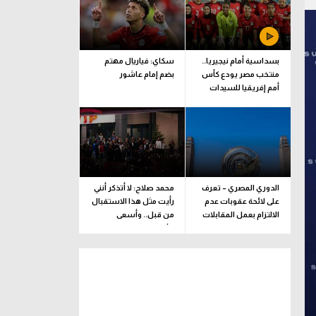
بسداسية أمام نيجيريا..
سكاي: فياريال مهتم
منتخب مصر يودع كأس
بضم إمام عاشور
أمم إفريقيا للسيدات
الدوري المصري – تعرف
محمد صلاح: لا أتذكر أنني
على لائحة عقوبات عدم
رأيت مثل هذا الاستقبال
الالتزام بعمل المقابلات
من قبل.. وأسعى
التلفزيونية
للألقاب مع الفريق