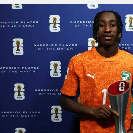
آسيا
دوري أبطال أوروبا
لسعودي للمحترفين
أمريكا
القسم الثاني
ل أوروبا
ركن الألعاب
رياضات أخرى
ل إفريقيا