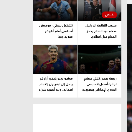
بسبب القائمة الدولية..
تشكيل سيتي - مرموش
عصام عبد الفتاح يحذر
أساسي أمام أتليتكو
الحكام قبل انطلاق
مدريد وديا
الموسم
ربيعة ضمن ثلاثي مرشح
موندو ديبورتيفو: أراوخو
لجائزة أفضل لاعب في
يصل إلى ليفربول لإتمام
الدوري الإماراتي بتصويت
انتقاله.. وبند أحقية شراء
الجماهير
ضمن الإعارة