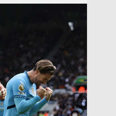
آراء حرة
الدوري ا
ركن الألعاب
دوري أبطا
دوري أبطا
كل البطولات