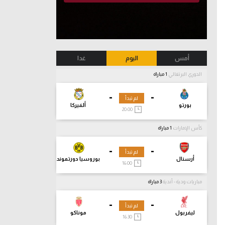
أمس
اليوم
غدا
الدوري البرتغالي
1 مباراة
-
-
لم تبدأ
بورتو
ألفيركا
20:00
كأس الإمارات
1 مباراة
-
-
لم تبدأ
أرسنال
بوروسيا دورتموند
16:00
مباريات ودية - أندية
3 مباراة
-
-
لم تبدأ
ليفربول
موناكو
16:30