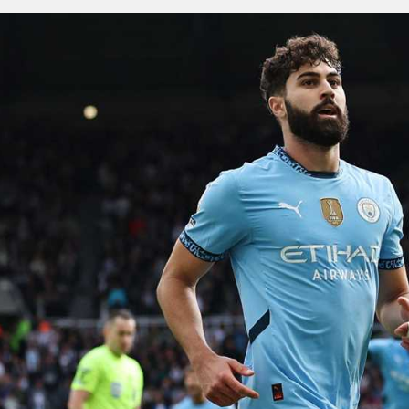
آسيا
دوري أبطال أوروبا
لسعودي للمحترفين
أمريكا
القسم الثاني
ل أوروبا
ركن الألعاب
رياضات أخرى
ل إفريقيا