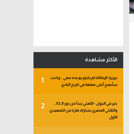
الأكثر مشاهدة
بيزيرا: الزمالك لم يلتزم بوعده معي.. وكنت
1
سأصبح أغلى صفقة في تاريخ النادي
خبر في الجول - الأهلي يبدأ من دور الـ 32..
2
والثلاثي المصري يشارك قاريا من التمهيدي
الأول