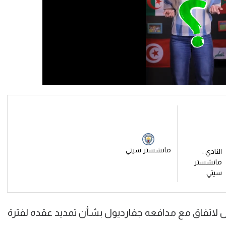
مانشستر سيتي
النادي :
مانشستر
سيتي
 لاتفاق مع مدافعه جفارديول بشأن تمديد عقده لفترة