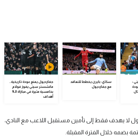
ي -
سكاي: بايرن يخطط للتعاقد
جفارديول يمنع عودة تاريخية..
دة
مع جفارديول
مانشستر سيتي يفوز فولام
ال
بخامسية مثيرة في مباراة الـ9
أهداف
ل لا يهدف فقط إلى تأمين مستقبل اللاعب مع النادي،
تمة بضمه خلال الفترة المقبلة.