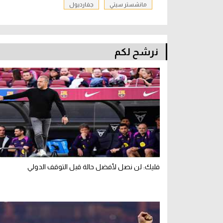
مانشستر سيتي
جفارديول
نرشح لكم
فليك: لن نصل لأفضل حالة قبل التوقف الدولي