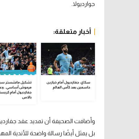
جوارديولا.
أخبار متعلقة:
سكاي: جفارديول أمام خيارين
تشكيل مانشستر سيت
حاسمين بعد كأس العالم
مرموش أساسي.. وعو
جفارديول أمام كريست
بالاس
وأضافت الصحيفة أن تمديد عقد جفارديو
بل يمثل أيضًا رسالة واضحة للأندية المه