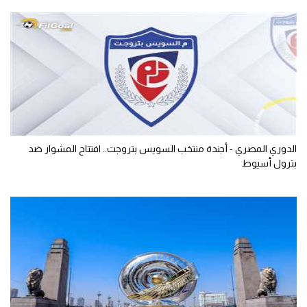
الدوري المصري - أجندة منتخب السويس بتروجت.. افتتاح المشوار ضد
بترول أسيوط