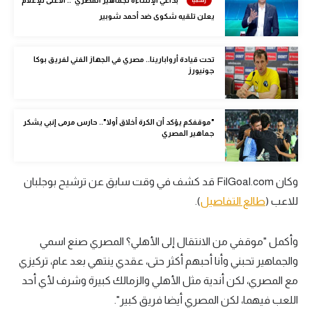
"بداعي الإساءة لجماهير المصري".. الأعلى للإعلام
الوطن العربي
يعلن تلقيه شكوى ضد أحمد شوبير
في المونديال
تحت قيادة أروابارينا.. مصري في الجهاز الفني لفريق بوكا
رياضة نسائية
جونيورز
آسيا
"موقفكم يؤكد أن الكرة أخلاق أولا".. حارس مرمى إنبي يشكر
أمريكا
جماهير المصري
ركن الألعاب
وكان FilGoal.com قد كشف في وقت سابق عن ترشيح بوجلبان
أقسام خاصة
للاعب (
طالع التفاصيل
).
Gamers
وأكمل "موقفي من الانتقال إلى الأهلي؟ المصري صنع اسمي
ميركاتو
والجماهير تحبني وأنا أحبهم أكثر حتى، عقدي ينتهي بعد عام، تركيزي
تحقيق في الجول
مع المصري، لكن أندية مثل الأهلي والزمالك كبيرة وشرف لأي أحد
اللعب فيهما، لكن المصري أيضا فريق كبير".
تقرير في الجول