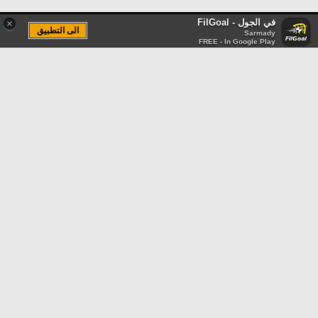
في الجول - FilGoal
×
الى التطبيق
Sarmady
FREE - In Google Play