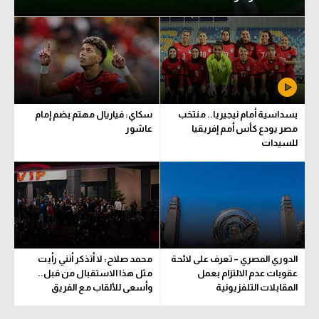
بسداسية أمام نيجيريا.. منتخب
سكاي: فياريال مهتم بضم إمام
مصر يودع كأس أمم إفريقيا
عاشور
للسيدات
الدوري المصري – تعرف على لائحة
محمد صلاح: لا أتذكر أنني رأيت
عقوبات عدم الالتزام بعمل
مثل هذا الاستقبال من قبل..
المقابلات التلفزيونية
وأسعى للألقاب مع الفريق