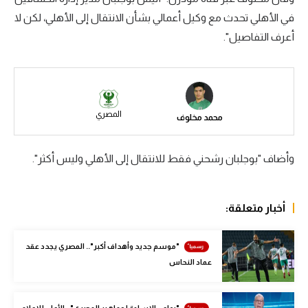
في الأهلي تحدث مع وكيل أعمالي بشأن الانتقال إلى الأهلي، لكن لا
سعودي في الجول
أعرف التفاصيل".
الدوري الإنجليزي
الدوري الإسباني
دوري أبطال أوروبا
المصري
محمد مخلوف
القسم الثاني
رياضات أخرى
وأضاف "بوجلبان رشحني فقط للانتقال إلى الأهلي وليس أكثر".
أمم إفريقيا
أخبار متعلقة:
كرة السلة الأمريكية
كرة سلة
"موسم جديد وأهداف أكبر".. المصري يجدد عقد
عماد النحاس
كرة يد
كرة طائرة