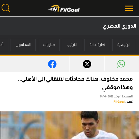
الدوري المصري
محتوى إخباري
الرئيسية
نظرة عامة
الترتيب
مباريات
الهدافون
أخب
الرئيسية
أخبار
مباريات
محمد مخلوف: هناك محادثات لانتقالي إلى الأهلي..
ميركاتو
وهذا موقفي
السبت، 13 يونيو 2026 - 14:14
فانتازي في الجول
كتب :
FilGoal
مسابقة التوقعات
فيديوهات
عدسات