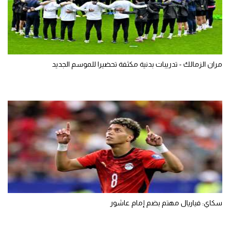
مران الزمالك - تدريبات بدنية مكثفة تحضيرا للموسم الجديد
سكاي: فياريال مهتم بضم إمام عاشور