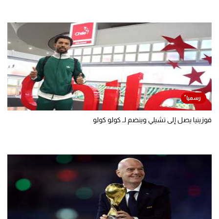
فوزينيا يصل إلى تشيلي وينضم لـ كولو كولو