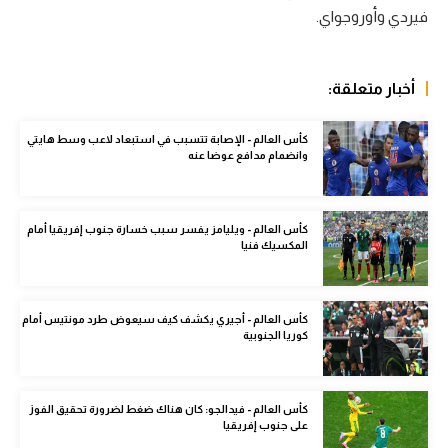
فيردي وأوروجواي.
الوطن العربي
في المونديال
أخبار متعلقة:
رياضة نسائية
آسيا
كأس العالم - الإصابة تتسبب في استبعاد لاعب وسط هايتي
وانضمام مدافع عوضا عنه
أمريكا
ركن الألعاب
كأس العالم - ويليامز يفسر سبب خسارة جنوب إفريقيا أمام
المكسيك فنيا
أقسام خاصة
Gamers
كأس العالم - أجيري يكشف كيف سيعوض طرد مونتيس أمام
كوريا الجنوبية
ميركاتو
تحقيق في الجول
كأس العالم - فيدالجو: كان هناك ضغط لضرورة تحقيق الفوز
على جنوب إفريقيا
تقرير في الجول