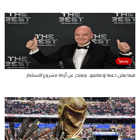
فيفا يعلن دعمه لإنفانتينو.. ويعتذر عن أزمة مشروع الاستثمار