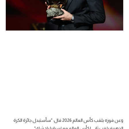
وعن فوزه بلقب كأس العالم 2026 قال: "سأستبدل جائزة الكرة
الذهبية بلقب ثاني لكأس العالم مع إسبانيا بلا شك".