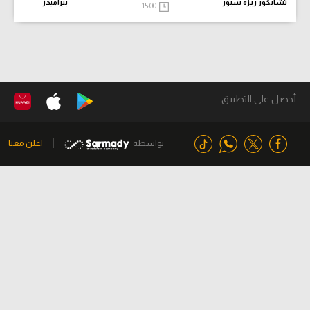
تشايكور ريزه سبور
بيراميدز
15:00
أحصل على التطبيق
بواسطة
اعلن معنا