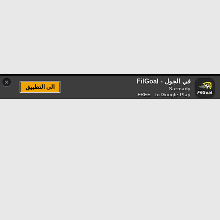
في الجول - FilGoal
×
الى التطبيق
Sarmady
FREE - In Google Play