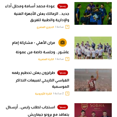
عودة محمد أسامة ومحلل أداء
جديد.. الزمالك يعلن الأجهزة الفنية
والإدارية والطبية للفريق
ساعة |
الدوري المصري
مران الأهلي - مشاركة إمام
عاشور.. وجلسة خاصة من عموتة
ساعة |
الكرة المصرية
طرابزون يعلن تحطيم رقمه
القياسي التاريخي لمبيعات التذاكر
الموسمية
2 ساعة |
الكرة الأوروبية
استجاب لطلب رايس.. أرسنال
يتعاقد مع برونو جيماريش