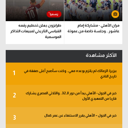
مران الأهلي - مشاركة إمام
طرابزون يعلن تحطيم رقمه
عاشور.. وجلسة خاصة من عموتة
القياسي التاريخي لمبيعات التذاكر
الموسمية
الأكثر مشاهدة
بيزيرا: الزمالك لم يلتزم بوعده معي.. وكنت سأصبح أغلى صفقة في
1
تاريخ النادي
خبر في الجول - الأهلي يبدأ من دور الـ 32.. والثلاثي المصري يشارك
2
قاريا من التمهيدي الأول
خبر في الجول – الأهلي يقرر الاستنغاء عن عمر كمال
3