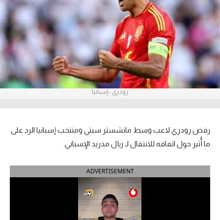
آراء حرة
ركن الألعاب
بطولات
أمريكا 2026
رودري - إسبانيا
الدوري المصري
الدوري الإنجليزي الممتاز
رفض رودري لاعب وسط مانشستر سيتي ومنتخب إسبانيا الرد على
ما أُثير حول اتفاقه للانتقال لـ ريال مدريد الإسباني.
الدوري الإسباني
ADVERTISEMENT
الدوري الإيطالي
الدوري الألماني
الدوري الفرنسي