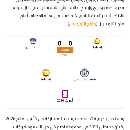
مدريد ضم رودري وإرلينج هالاند ثنائي مانشستر سيتي حال فوزه
سعودي في الجول
بالانتخابات الرئاسية للنادي لكنه خسر في نهاية المطاف أمام
الدوري الإنجليزي
فلورنتينو بيريز. (
طالع التفاصيل
)
الدوري الإسباني
0
0
دوري أبطال أوروبا
إسبانيا
كاب فيردي
انتهت
القسم الثاني
19:00
رياضات أخرى
أمم إفريقيا
مانشستر سيتي
إسبانيا
كرة السلة الأمريكية
أمريكا 2026
كرة سلة
كرة يد
ويستعد رودري قائد منتخب إسبانيا للمشاركة في كأس العالم 2026
كرة طائرة
إذ يتواجد بطل 2010 في مجموعة تضم كل من السعودية وكاب