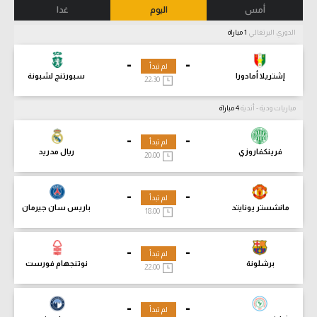
أمس
اليوم
غدا
الدوري البرتغالي
1 مباراة
-
-
لم تبدأ
إشتريلا أمادورا
سبورتنج لشبونة
22:30
مباريات ودية - أندية
4 مباراة
-
-
لم تبدأ
فرينكفاروزي
ريال مدريد
20:00
-
-
لم تبدأ
مانشستر يونايتد
باريس سان جيرمان
18:00
-
-
لم تبدأ
برشلونة
نوتنجهام فورست
22:00
-
-
لم تبدأ