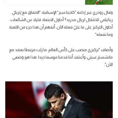
تحليل في الجول
وقال رودري عبر إذاعة "كادينا سير" الإسبانية: "الاتفاق مع إنريكي
حكايات في الجول
ريكيلمي للانتقال لريال مدريد؟ أحاول الابتعاد قليلا عن الشائعات.
أحاول التركيز على ما عليّ فعله الآن. أتفهم أن هذا جزء من اللعبة
كويز في الجول
وما نفعله".
فيديو في الجول
وأضاف "تركيزي منصب على كأس العالم. ما زلت مرتبطا بعقد مع
مانشستر سيتي، وأعتقد أننا قدمنا ​​موسما جيدا. هذا هو وضعي
الآن".