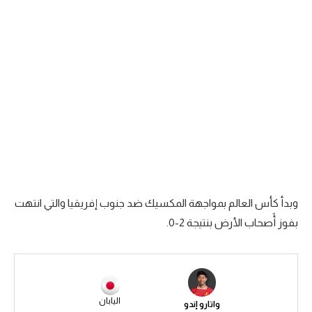
سعودي في الجول
الدوري الإنجليزي
الدوري الإسباني
دوري أبطال أوروبا
القسم الثاني
رياضات أخرى
أمم إفريقيا
وبدأ كأس العالم بمواجهة المكسيك ضد جنوب إفريقيا والتي انتهت
كرة السلة الأمريكية
بفوز أًصحاب الأرض بنتيجة 2-0.
كرة سلة
كرة يد
كرة طائرة
اليابان
واتارو إندو