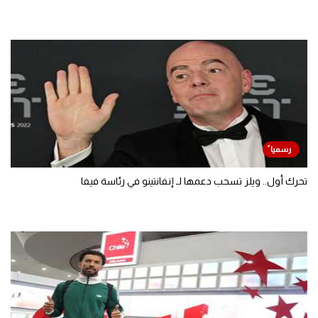
تحرك أول.. ويلز تسحب دعمها لـ إنفانتينو في رئاسة فيفا