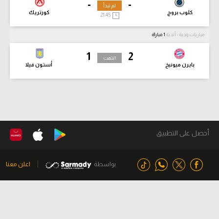
-
-
لم تبدأ
كلوب بروج
كورتريك
21:45
مباريات ودية - أندية
1 مباراة
1
2
انتهت
بايرن ميونيخ
أستون فيلا
أحصل على التطبيق
بواسطة
اعلن معنا