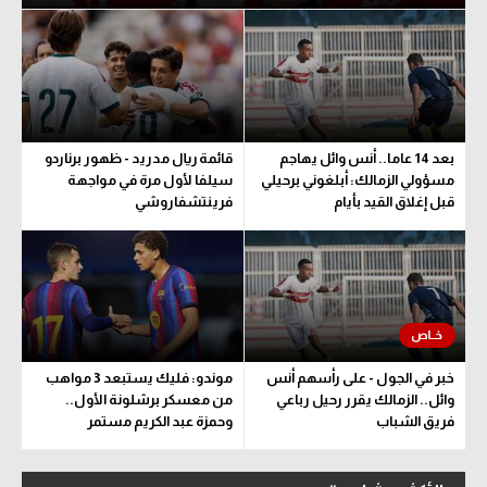
بعد 14 عاما.. أنس وائل يهاجم
قائمة ريال مدريد - ظهور برناردو
مسؤولي الزمالك: أبلغوني برحيلي
سيلفا لأول مرة في مواجهة
قبل إغلاق القيد بأيام
فرينتشفاروشي
خبر في الجول - على رأسهم أنس
موندو: فليك يستبعد 3 مواهب
وائل.. الزمالك يقرر رحيل رباعي
من معسكر برشلونة الأول..
فريق الشباب
وحمزة عبد الكريم مستمر