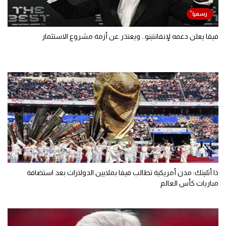
فيفا يعلن دعمه لإنفانتينو.. ويعتذر عن أزمة مشروع الاستثمار
ذا أثليتك: مدن أمريكية تطالب فيفا بملايين الدولارات بعد استضافة
مباريات كأس العالم