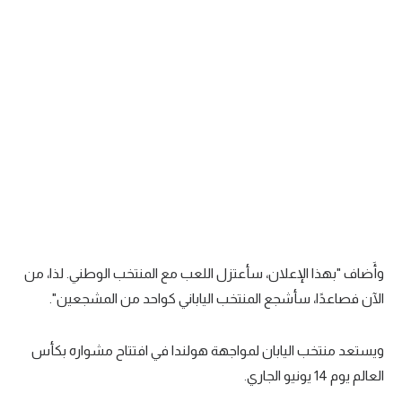
تحليل في الجول
حكايات في الجول
كويز في الجول
فيديو في الجول
وأَضاف "بهذا الإعلان، سأعتزل اللعب مع المنتخب الوطني. لذا، من
الآن فصاعدًا، سأشجع المنتخب الياباني كواحد من المشجعين".
ويستعد منتخب اليابان لمواجهة هولندا في افتتاح مشواره بكأس
العالم يوم 14 يونيو الجاري.