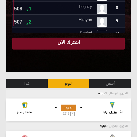
أمس
اليوم
غدا
الدوري البرتغالي
1 مباراة
-
-
لم تبدأ
إشتوريل برايا
فاماليساو
22:15
الدوري البلجيكي
1 مباراة