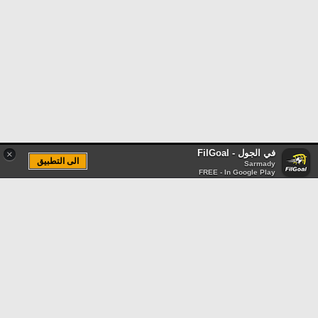
في الجول - FilGoal
×
الى التطبيق
Sarmady
FREE - In Google Play