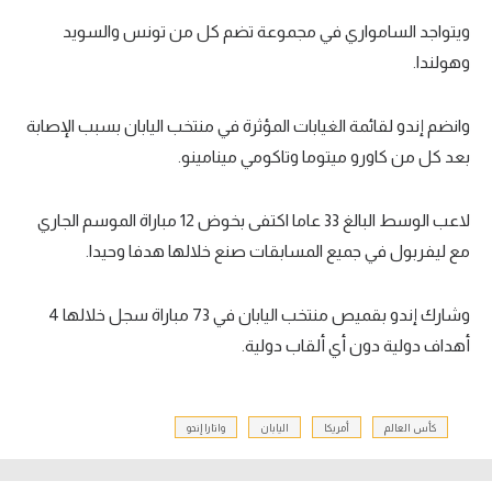
ويتواجد السامواري في مجموعة تضم كل من تونس والسويد
وهولندا.
وانضم إندو لقائمة الغيابات المؤثرة في منتخب اليابان بسبب الإصابة
بعد كل من كاورو ميتوما وتاكومي مينامينو.
لاعب الوسط البالغ 33 عاما اكتفى بخوض 12 مباراة الموسم الجاري
مع ليفربول في جميع المسابقات صنع خلالها هدفا وحيدا.
وشارك إندو بقميص منتخب اليابان في 73 مباراة سجل خلالها 4
أهداف دولية دون أي ألقاب دولية.
كأس العالم
أمريكا
اليابان
واتارا إندو