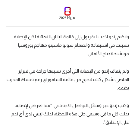
الوطن العربي
في المونديال
أمريكا 2026
رياضة نسائية
وانضم إندو لاعب ليفربول إلى قائمة اليابان النهائية لكن الإصابة
آسيا
تسببت في استبعاده وانضمام شوتو ماشينو مهاجم بوروسيا
مونشنجلادباخ الألماني.
أمريكا
ركن الألعاب
ولم يتعاف إندو من الإصابة التي أجرى بسببها جراحة في فبراير
الماضي بشكل كاف ليخرج من قائمة الساموراي رغم تمسك المدرب
أقسام خاصة
بضمه.
Gamers
وكتب إندو عبر وسائل التواصل الاجتماعي: "منذ تعرضي لإصابة،
ميركاتو
بذلت كل ما في وسعي حتى هذه اللحظة، لذلك ليس لدي أي ندم
تحقيق في الجول
على الإطلاق".
تقرير في الجول